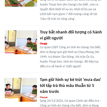
huyện Thoại Sơn (An Giang) cho biết, vừa ra
Quyết định khởi tố vụ án, khởi tố bị can và
Lệnh bắt tạm giam 7 đối tượng cùng về tội
'Gây rối trật tự công cộng'.
Truy bắt nhanh đối tượng có hành
vi giết người
Cơ quan CSĐT Công an tỉnh An Giang cho biết,
đơn vị đang tạm giữ hình sự Chau Phong (SN
1999, trú khóm Tân Đông, thị trấn Óc Eo,
huyện Thoại Sơn, tỉnh An Giang), để tiếp tục
điều tra về hành vi 'Giết người'.
Tạm giữ hình sự kẻ trút 'mưa dao'
tới tấp trả thù mâu thuẫn từ 5
năm trước
Sáng 24/12/2024, Cơ quan Cảnh sát điều tra -
Công an tỉnh An Giang cho biết, đơn vị đang