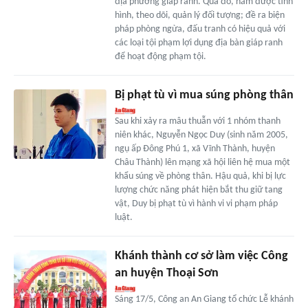
địa phương giáp ranh. Qua đó, nắm được tình
hình, theo dõi, quản lý đối tượng; đề ra biện
pháp phòng ngừa, đấu tranh có hiệu quả với
các loại tội phạm lợi dụng địa bàn giáp ranh
để hoạt động phạm tội.
Bị phạt tù vì mua súng phòng thân
Sau khi xảy ra mâu thuẫn với 1 nhóm thanh
niên khác, Nguyễn Ngọc Duy (sinh năm 2005,
ngụ ấp Đông Phú 1, xã Vĩnh Thành, huyện
Châu Thành) lên mạng xã hội liên hệ mua một
khẩu súng về phòng thân. Hậu quả, khi bị lực
lượng chức năng phát hiện bắt thu giữ tang
vật, Duy bị phạt tù vì hành vi vi phạm pháp
luật.
Khánh thành cơ sở làm việc Công
an huyện Thoại Sơn
Sáng 17/5, Công an An Giang tổ chức Lễ khánh