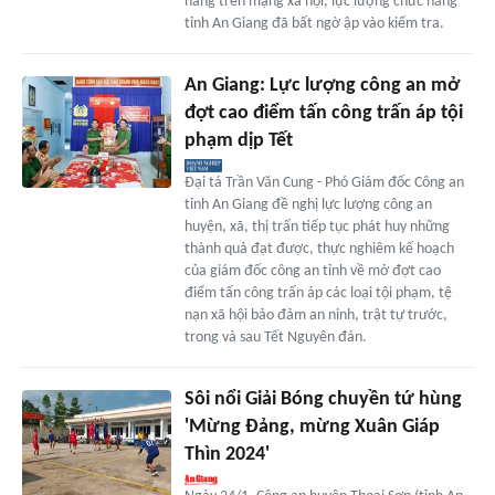
hàng trên mạng xã hội, lực lượng chức năng
tỉnh An Giang đã bất ngờ ập vào kiểm tra.
An Giang: Lực lượng công an mở
đợt cao điểm tấn công trấn áp tội
phạm dịp Tết
Đại tá Trần Văn Cung - Phó Giám đốc Công an
tỉnh An Giang đề nghị lực lượng công an
huyện, xã, thị trấn tiếp tục phát huy những
thành quả đạt được, thực nghiêm kế hoạch
của giám đốc công an tỉnh về mở đợt cao
điểm tấn công trấn áp các loại tội phạm, tệ
nạn xã hội bảo đảm an ninh, trật tự trước,
trong và sau Tết Nguyên đán.
Sôi nổi Giải Bóng chuyền tứ hùng
'Mừng Đảng, mừng Xuân Giáp
Thìn 2024'