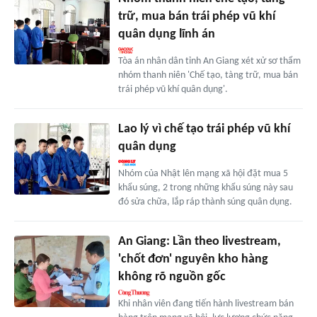
trữ, mua bán trái phép vũ khí
quân dụng lĩnh án
Tòa án nhân dân tỉnh An Giang xét xử sơ thẩm
nhóm thanh niên 'Chế tạo, tàng trữ, mua bán
trái phép vũ khí quân dụng'.
Lao lý vì chế tạo trái phép vũ khí
quân dụng
Nhóm của Nhật lên mạng xã hội đặt mua 5
khẩu súng, 2 trong những khẩu súng này sau
đó sửa chữa, lắp ráp thành súng quân dụng.
An Giang: Lần theo livestream,
'chốt đơn' nguyên kho hàng
không rõ nguồn gốc
Khi nhân viên đang tiến hành livestream bán