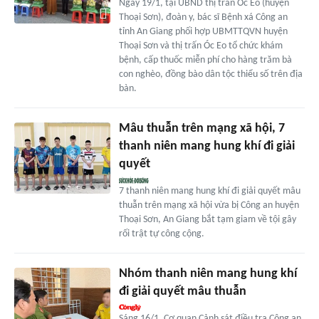
Ngày 19/1, tại UBND thị trấn Óc Eo (huyện
Thoại Sơn), đoàn y, bác sĩ Bệnh xá Công an
tỉnh An Giang phối hợp UBMTTQVN huyện
Thoại Sơn và thị trấn Óc Eo tổ chức khám
bệnh, cấp thuốc miễn phí cho hàng trăm bà
con nghèo, đồng bào dân tộc thiểu số trên địa
bàn.
Mâu thuẫn trên mạng xã hội, 7
thanh niên mang hung khí đi giải
quyết
7 thanh niên mang hung khí đi giải quyết mâu
thuẫn trên mạng xã hội vừa bị Công an huyện
Thoại Sơn, An Giang bắt tạm giam về tội gây
rối trật tự công cộng.
Nhóm thanh niên mang hung khí
đi giải quyết mâu thuẫn
Sáng 16/1, Cơ quan Cảnh sát điều tra Công an