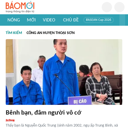
NÓNG
MỚI
VIDEO
CHỦ ĐỀ
#ASEAN Cup 2026
#Trí tuệ nhân tạo
#Mỹ - Iran
#Khám phá Việt Nam
TÌM KIẾM
CÔNG AN HUYỆN THOẠI SƠN
#Khám phá thế giới
Bênh bạn, đâm người vô cớ
Thấy bạn là Nguyễn Quốc Trung (sinh năm 2002, ngụ ấp Trung Bình, xã