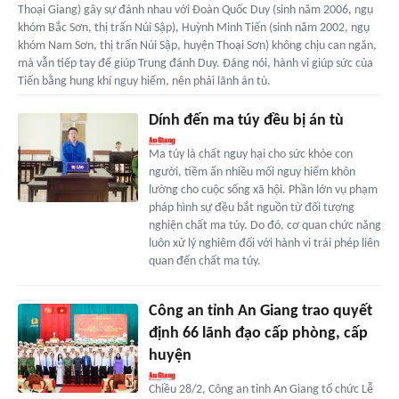
Thoại Giang) gây sự đánh nhau với Đoàn Quốc Duy (sinh năm 2006, ngụ
khóm Bắc Sơn, thị trấn Núi Sập), Huỳnh Minh Tiến (sinh năm 2002, ngụ
khóm Nam Sơn, thị trấn Núi Sập, huyện Thoại Sơn) không chịu can ngăn,
mà vẫn tiếp tay để giúp Trung đánh Duy. Đáng nói, hành vi giúp sức của
Tiến bằng hung khí nguy hiểm, nên phải lãnh án tù.
Dính đến ma túy đều bị án tù
Ma túy là chất nguy hại cho sức khỏe con
người, tiềm ẩn nhiều mối nguy hiểm khôn
lường cho cuộc sống xã hội. Phần lớn vụ phạm
pháp hình sự đều bắt nguồn từ đối tượng
nghiện chất ma túy. Do đó, cơ quan chức năng
luôn xử lý nghiêm đối với hành vi trái phép liên
quan đến chất ma túy.
Công an tỉnh An Giang trao quyết
định 66 lãnh đạo cấp phòng, cấp
huyện
Chiều 28/2, Công an tỉnh An Giang tổ chức Lễ