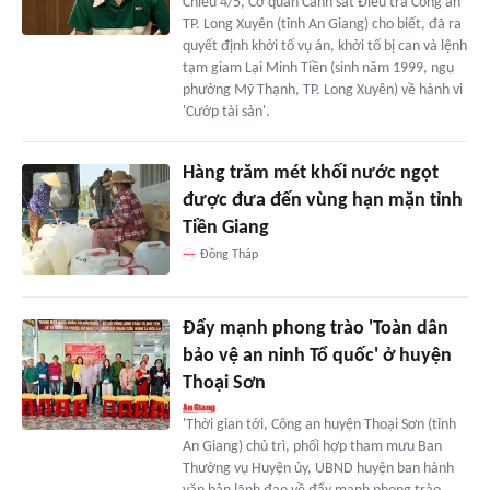
Chiều 4/5, Cơ quan Cảnh sát Điều tra Công an
TP. Long Xuyên (tỉnh An Giang) cho biết, đã ra
quyết định khởi tố vụ án, khởi tố bị can và lệnh
tạm giam Lại Minh Tiền (sinh năm 1999, ngụ
phường Mỹ Thạnh, TP. Long Xuyên) về hành vi
'Cướp tài sản'.
Hàng trăm mét khối nước ngọt
được đưa đến vùng hạn mặn tỉnh
Tiền Giang
Đồng Tháp
Đẩy mạnh phong trào 'Toàn dân
bảo vệ an ninh Tổ quốc' ở huyện
Thoại Sơn
'Thời gian tới, Công an huyện Thoại Sơn (tỉnh
An Giang) chủ trì, phối hợp tham mưu Ban
Thường vụ Huyện ủy, UBND huyện ban hành