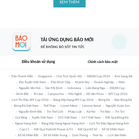
XEM THÊM
TẢI ỨNG DỤNG BÁO MỚI
ĐỂ KHÔNG BỎ SÓT TIN TỨC
Điều khoản sử dụng
Chính sách bảo mật
Trần Thanh Mẫn
Singapore
Chủ Tịch Quốc Hội
ASEAN Cup 2026
Kim Sang-Sik
Đội Tuyển Việt Nam
Trần Đình Tiệp
Khánh Sky
Doanh Nghiệp
Năm
Nguyễn Văn Hợi
Sân Mỹ Đình
Indonesia
Liên Bang Nga
ASEAN Cup
Đình Bắc
Tô Lâm
Campuchia
Mũi Nghê
Hồ Văn Khoa
AFF Cup 2026
Lịch Thi Đấu AFF Cup 2026
Bảng Xếp Hạng AFF Cup 2026
Bóng Đá
Báo Bóng Đá
Bóng Đá Việt Nam
Thể Thao
Lionel Messi
Lamine Yamal
Nguyễn Xuân Son
Nguyễn Đình Bắc
Tin Thế Giới
Pháp Luật
Xã Hội
Tin Bão
Tin Tức
Giá Vàng
Tuyển Việt Nam
U23 Việt Nam
U17 Việt Nam
Kết Quả Bóng Đá
Ngoại Hạng Anh
Bảng Xếp Hạng Ngoại Hạng Anh
Lịch Thi Đấu Ngoại Hạng Anh
Cúp C1
Kết Quả Vietlott Power 6/55
Kết Quả Xổ Số
Xổ Số Miền Nam
Xổ Số Miền Bắc
Xổ Số Miền Trung
Giao Thông
Thời Sự
Lịch Vạn Niên