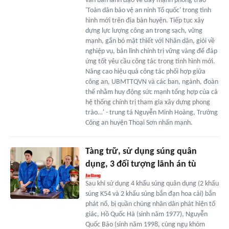
văn bản lãnh đạo về đẩy mạnh phong trào
'Toàn dân bảo vệ an ninh Tổ quốc' trong tình
hình mới trên địa bàn huyện. Tiếp tục xây
dựng lực lượng công an trong sạch, vững
mạnh, gắn bó mật thiết với Nhân dân, giỏi về
nghiệp vụ, bản lĩnh chính trị vững vàng để đáp
ứng tốt yêu cầu công tác trong tình hình mới.
Nâng cao hiệu quả công tác phối hợp giữa
công an, UBMTTQVN và các ban, ngành, đoàn
thể nhằm huy động sức mạnh tổng hợp của cả
hệ thống chính trị tham gia xây dựng phong
trào…' - trung tá Nguyễn Minh Hoàng, Trưởng
Công an huyện Thoại Sơn nhấn mạnh.
Tàng trữ, sử dụng súng quân
dụng, 3 đối tượng lãnh án tù
Sau khi sử dụng 4 khẩu súng quân dụng (2 khẩu
súng K54 và 2 khẩu súng bắn đạn hoa cải) bắn
phát nổ, bị quần chúng nhân dân phát hiện tố
giác, Hồ Quốc Hà (sinh năm 1977), Nguyễn
Quốc Bảo (sinh năm 1998, cùng ngụ khóm