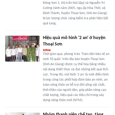
Đông Sơn 1, thị trấn Núi Sập) và Nguyễn Trí
Cường (sinh năm 2005, ngụ ấp Hòa Thới, xã
Định Thành, huyện Thoại Sơn, tỉnh An Giang)
bị lực lượng chức năng kiểm tra phát hiện bắt
quả tang.
Hiệu quả mô hình '2 an' ở huyện
Thoại Sơn
Thời gian qua, phong trào 'Toàn dân bảo vệ an
ninh Tổ quốc' trên địa bàn huyện Thoại Sơn
(tỉnh An Giang) được cụ thể hóa bằng nhiều
nội dung thiết thực và đạt những kết quả tích
cực. Trong đó, mô hình '2 an' là một điển hình
trong công tác phối hợp đảm bảo an ninh, an
toàn nông thôn và hỗ trợ đời sống vật chất,
tinh thần của người dân, góp phần nâng cao
chất lượng, hiệu quả các tiêu chí trong xây
dựng nông thôn mới (NTM).
Nhóm thanh niên chế tạo, tàng