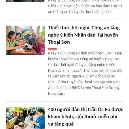
Ngày 1/10, Công an huyện Thoại Sơn ra quân,
triển khai thực hiện nhiệm vụ bảo đảm trật tự
an toàn giao thông cho lứa tuổi học sinh
Thiết thực hội nghị 'Công an lắng
nghe ý kiến Nhân dân' tại huyện
Thoại Sơn
Ngày 17/9, Công an tỉnh phối hợp UBMTTQVN
huyện Thoại Sơn và Công an huyện Thoại Sơn
tổ chức hội nghị 'Công an lắng nghe ý kiến
Nhân dân' năm 2024. Tham dự hội nghị có đại
tá Lâm Phước Nguyên, Giám đốc Công an
tỉnh; Bí thư Huyện ủy Thoại Sơn Nguyễn Như
Anh; Chủ tịch UBND huyện Thoại Sơn Dương
Ngọc Lắm.
400 người dân thị trấn Óc Eo được
khám bệnh, cấp thuốc miễn phí
và tặng quà