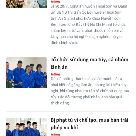
Sáng 28/7, Công an huyện Thoại Sơn và Đảng
ủy, UBND thị trấn Óc Eo (huyện Thoại Sơn,
tỉnh An Giang) phối hợp Khoa Huyết học -
Bệnh viện Chợ Rẫy (TP. Hồ Chí Minh) tổ chức
khám bệnh, tư vấn, phát thuốc miễn phí và
tặng quà cho hộ nghèo, cận nghèo, hộ gia
đình chính sách.
Tổ chức sử dụng ma túy, cả nhóm
lãnh án
Đều là những thanh niên khỏe mạnh, lẽ ra
phải biết cố gắng làm ăn, nhưng lại thiếu suy
nghĩ, khi cùng nhau tụ tập tổ chức sử dụng ma
túy. Các đối tượng phải nhận lãnh hậu quả
thích đáng.
Bị phạt tù vì chế tạo, mua bán trái
phép vũ khí