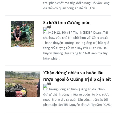
trái phép chất ma túy, đối tượng Hồ Văn Song
đã đến cơ quan công an để đầu thú.
Sa lưới trên đường mòn
Ngày 23-12, Đồn BP Thanh (BĐBP Quảng Trị)
cho hay, vừa chủ trì, phối hợp với Công an xã
Thanh (huyện Hướng Hóa, Quảng Trị) bắt quả
tang đối tượng Hồ Văn Xây (2000, trú xã Lìa,
huyện Hướng Hóa) tàng trữ 168 viên ma túy
hồng phiến.
'Chặn đứng' nhiều vụ buôn lậu
rượu ngoại ở Quảng Trị dịp cận Tết
Lực lượng Công an tỉnh Quảng Trị đã 'chặn
đứng' thành công nhiều vụ buôn lậu bia, rượu
ngoại trong dịp ra quân tấn công, trấn áp tội
phạm dịp cận Tết Nguyên đán Ất Tỵ năm 2025.