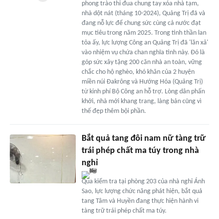
phong trào thi đua chung tay xóa nhà tạm,
nhà dột nát (tháng 10-2024), Quảng Trị đã và
đang nỗ lực để chung sức cùng cả nước đạt
mục tiêu trong năm 2025. Trong tinh thần lan
tỏa ấy, lực lượng Công an Quảng Trị đã 'lăn xả'
vào nhiệm vụ chứa chan nghĩa tình này. Đó là
góp sức xây tặng 200 căn nhà an toàn, vững
chắc cho hộ nghèo, khó khăn của 2 huyện
miền núi Đakrông và Hướng Hóa (Quảng Trị)
từ kinh phí Bộ Công an hỗ trợ. Lòng dân phấn
khởi, nhà mới khang trang, làng bản cũng vì
thế đẹp thêm bội phần.
Bắt quả tang đôi nam nữ tàng trữ
trái phép chất ma túy trong nhà
nghỉ
Qua kiểm tra tại phòng 203 của nhà nghỉ Ánh
Sao, lực lượng chức năng phát hiện, bắt quả
tang Tâm và Huyền đang thực hiện hành vi
tàng trữ trái phép chất ma túy.