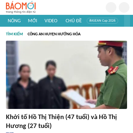
NÓNG
MỚI
VIDEO
CHỦ ĐỀ
#ASEAN Cup 2026
#Trí tuệ nhân tạo
#Mỹ - Iran
#Khám phá Việt Nam
TÌM KIẾM
CÔNG AN HUYỆN HƯỚNG HÓA
#Khám phá thế giới
Khởi tố Hồ Thị Thiện (47 tuổi) và Hồ Thị
Hương (27 tuổi)