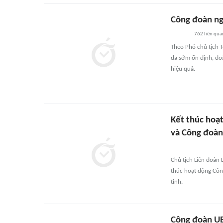
Công đoàn ng
762
liên qua
Theo Phó chủ tịch 
đã sớm ổn định, đoà
hiệu quả.
Kết thúc hoạ
và Công đoàn
Chủ tịch Liên đoàn 
thúc hoạt động Cô
tỉnh.
Công đoàn UB