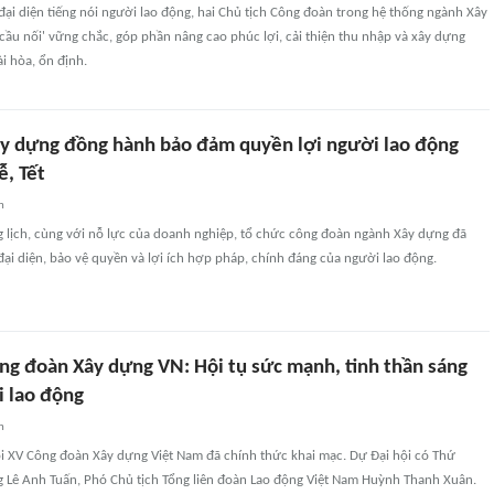
đại diện tiếng nói người lao động, hai Chủ tịch Công đoàn trong hệ thống ngành Xây
cầu nối' vững chắc, góp phần nâng cao phúc lợi, cải thiện thu nhập và xây dựng
i hòa, ổn định.
y dựng đồng hành bảo đảm quyền lợi người lao động
ễ, Tết
n
g lịch, cùng với nỗ lực của doanh nghiệp, tổ chức công đoàn ngành Xây dựng đã
 đại diện, bảo vệ quyền và lợi ích hợp pháp, chính đáng của người lao động.
ông đoàn Xây dựng VN: Hội tụ sức mạnh, tinh thần sáng
i lao động
n
ội XV Công đoàn Xây dựng Việt Nam đã chính thức khai mạc. Dự Đại hội có Thứ
 Lê Anh Tuấn, Phó Chủ tịch Tổng liên đoàn Lao động Việt Nam Huỳnh Thanh Xuân.