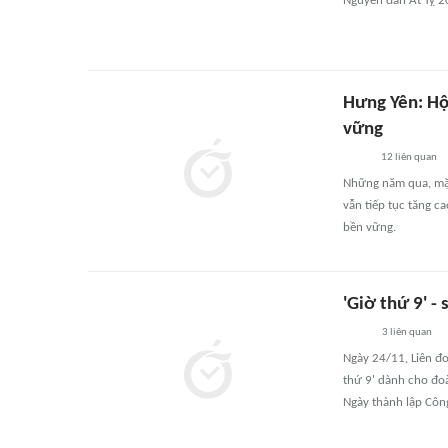
Nguyên đán Ất Tỵ 2
Hưng Yên: Hộ
vững
12
liên quan
Những năm qua, mặc
vẫn tiếp tục tăng c
bền vững.
'Giờ thứ 9' -
3
liên quan
Ngày 24/11, Liên đo
thứ 9' dành cho đo
Ngày thành lập Côn