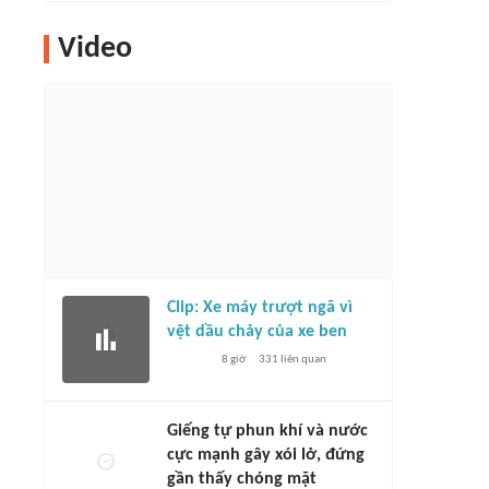
Video
Clip: Xe máy trượt ngã vì
vệt dầu chảy của xe ben
8 giờ
331
liên quan
Giếng tự phun khí và nước
cực mạnh gây xói lở, đứng
gần thấy chóng mặt