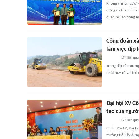
Không chỉ là người 
dựng đã trở thành '
quan hệ lao động hà
Công đoàn xâ
làm việc dịp l
174
liên qua
Trong dịp Tết Dươn
phát huy rõ vai trò
Đại hội XV C
tạo của ngườ
174
liên qua
Chiều 25/12, Đại h
trưởng Bộ Xây dựng