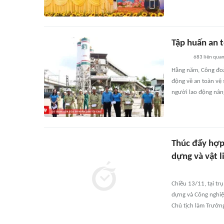
Tập huấn an 
683
liên qua
Hằng năm, Công đoà
động về an toàn vệ 
người lao động nân
Thúc đẩy hợp 
dựng và vật 
Chiều 13/11, tại t
dựng và Công nghiệp
Chủ tịch làm Trưởn