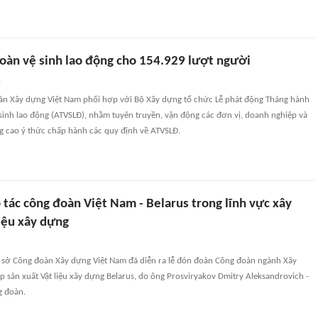
toàn vệ sinh lao động cho 154.929 lượt người
n
n Xây dựng Việt Nam phối hợp với Bộ Xây dựng tổ chức Lễ phát động Tháng hành
sinh lao động (ATVSLĐ), nhằm tuyên truyền, vận động các đơn vị, doanh nghiệp và
g cao ý thức chấp hành các quy định về ATVSLĐ.
tác công đoàn Việt Nam - Belarus trong lĩnh vực xây
liệu xây dựng
rụ sở Công đoàn Xây dựng Việt Nam đã diễn ra lễ đón đoàn Công đoàn ngành Xây
 sản xuất Vật liệu xây dựng Belarus, do ông Prosviryakov Dmitry Aleksandrovich -
g đoàn.