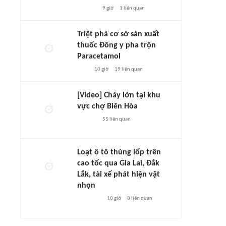
9 giờ
1
liên quan
Triệt phá cơ sở sản xuất
thuốc Đông y pha trộn
Paracetamol
10 giờ
19
liên quan
[Video] Cháy lớn tại khu
vực chợ Biên Hòa
55
liên quan
Loạt ô tô thủng lốp trên
cao tốc qua Gia Lai, Đắk
Lắk, tài xế phát hiện vật
nhọn
10 giờ
8
liên quan