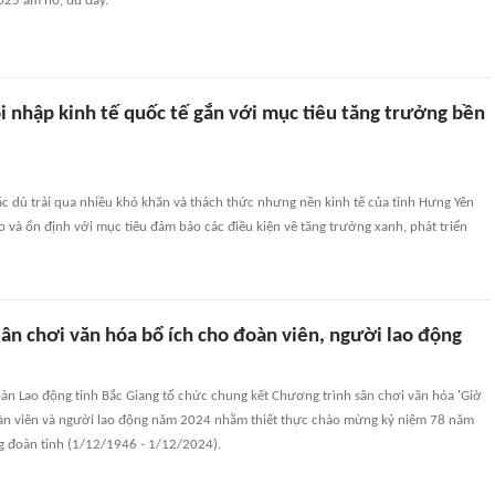
025 ấm no, đủ đầy.
i nhập kinh tế quốc tế gắn với mục tiêu tăng trưởng bền
 dù trải qua nhiều khó khăn và thách thức nhưng nền kinh tế của tỉnh Hưng Yên
ao và ổn định với mục tiêu đảm bảo các điều kiện về tăng trưởng xanh, phát triển
 sân chơi văn hóa bổ ích cho đoàn viên, người lao động
àn Lao động tỉnh Bắc Giang tổ chức chung kết Chương trình sân chơi văn hóa 'Giờ
àn viên và người lao động năm 2024 nhằm thiết thực chào mừng kỷ niệm 78 năm
g đoàn tỉnh (1/12/1946 - 1/12/2024).