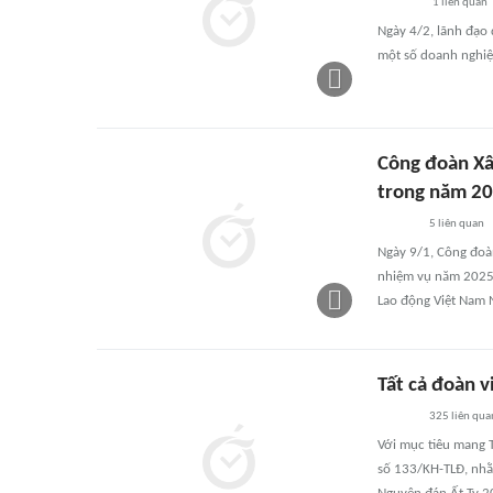
1
liên quan
Ngày 4/2, lãnh đạo
một số doanh nghiệp
Công đoàn Xâ
trong năm 2
5
liên quan
Ngày 9/1, Công đoàn
nhiệm vụ năm 2025.
Lao động Việt Nam 
Tất cả đoàn 
325
liên qua
Với mục tiêu mang 
số 133/KH-TLĐ, nhằ