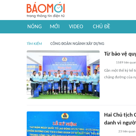
NÓNG
MỚI
VIDEO
CHỦ ĐỀ
TÌM KIẾM
CÔNG ĐOÀN NGÀNH XÂY DỰNG
Từ bảo vệ quy
1589
liên qua
Gần một thế kỷ kể 
chặng đường của ng
Hai Chủ tịch
danh vì ngườ
23
liên quan