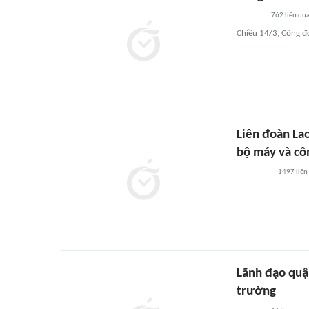
762
liên qu
Chiều 14/3, Công đ
Liên đoàn Lao
bộ máy và cô
1497
liên
Lãnh đạo quậ
trường