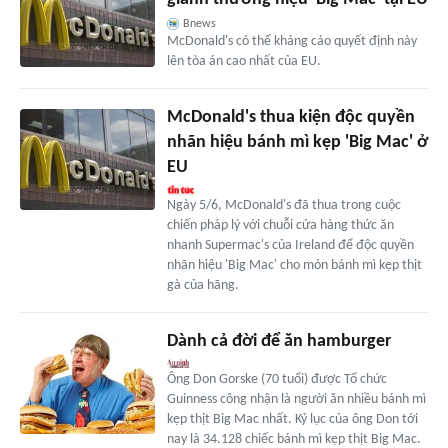
Bnews
McDonald's có thể kháng cáo quyết định này
lên tòa án cao nhất của EU.
McDonald's thua kiện độc quyền
nhãn hiệu bánh mì kẹp 'Big Mac' ở
EU
Ngày 5/6, McDonald's đã thua trong cuộc
chiến pháp lý với chuỗi cửa hàng thức ăn
nhanh Supermac's của Ireland để độc quyền
nhãn hiệu 'Big Mac' cho món bánh mì kẹp thịt
gà của hãng.
Dành cả đời để ăn hamburger
Ông Don Gorske (70 tuổi) được Tổ chức
Guinness công nhận là người ăn nhiều bánh mì
kẹp thịt Big Mac nhất. Kỷ lục của ông Don tới
nay là 34.128 chiếc bánh mì kẹp thịt Big Mac.