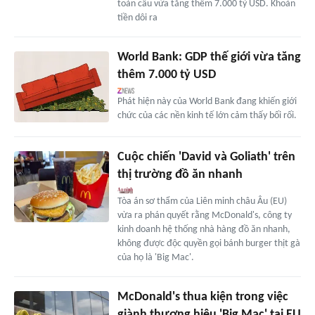
toàn cầu vừa tăng thêm 7.000 tỷ USD. Khoản
tiền dôi ra
World Bank: GDP thế giới vừa tăng
thêm 7.000 tỷ USD
Phát hiện này của World Bank đang khiến giới
chức của các nền kinh tế lớn cảm thấy bối rối.
Cuộc chiến 'David và Goliath' trên
thị trường đồ ăn nhanh
Tòa án sơ thẩm của Liên minh châu Âu (EU)
vừa ra phán quyết rằng McDonald's, công ty
kinh doanh hệ thống nhà hàng đồ ăn nhanh,
không được độc quyền gọi bánh burger thịt gà
của họ là 'Big Mac'.
McDonald's thua kiện trong việc
giành thương hiệu 'Big Mac' tại EU