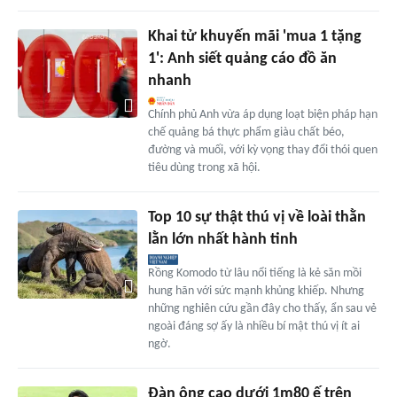
Khai tử khuyến mãi 'mua 1 tặng
1': Anh siết quảng cáo đồ ăn
nhanh
Chính phủ Anh vừa áp dụng loạt biện pháp hạn
chế quảng bá thực phẩm giàu chất béo,
đường và muối, với kỳ vọng thay đổi thói quen
tiêu dùng trong xã hội.
Top 10 sự thật thú vị về loài thằn
lằn lớn nhất hành tinh
Rồng Komodo từ lâu nổi tiếng là kẻ săn mồi
hung hãn với sức mạnh khủng khiếp. Nhưng
những nghiên cứu gần đây cho thấy, ẩn sau vẻ
ngoài đáng sợ ấy là nhiều bí mật thú vị ít ai
ngờ.
Đàn ông cao dưới 1m80 ế trên