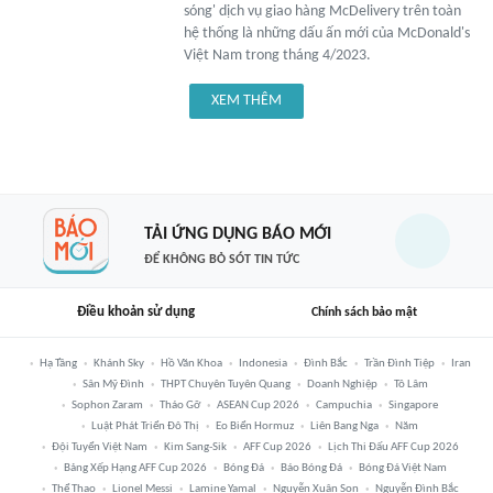
sóng' dịch vụ giao hàng McDelivery trên toàn
hệ thống là những dấu ấn mới của McDonald's
Việt Nam trong tháng 4/2023.
XEM THÊM
TẢI ỨNG DỤNG BÁO MỚI
ĐỂ KHÔNG BỎ SÓT TIN TỨC
Điều khoản sử dụng
Chính sách bảo mật
Hạ Tầng
Khánh Sky
Hồ Văn Khoa
Indonesia
Đình Bắc
Trần Đình Tiệp
Iran
Sân Mỹ Đình
THPT Chuyên Tuyên Quang
Doanh Nghiệp
Tô Lâm
Sophon Zaram
Tháo Gỡ
ASEAN Cup 2026
Campuchia
Singapore
Luật Phát Triển Đô Thị
Eo Biển Hormuz
Liên Bang Nga
Năm
Đội Tuyển Việt Nam
Kim Sang-Sik
AFF Cup 2026
Lịch Thi Đấu AFF Cup 2026
Bảng Xếp Hạng AFF Cup 2026
Bóng Đá
Báo Bóng Đá
Bóng Đá Việt Nam
Thể Thao
Lionel Messi
Lamine Yamal
Nguyễn Xuân Son
Nguyễn Đình Bắc