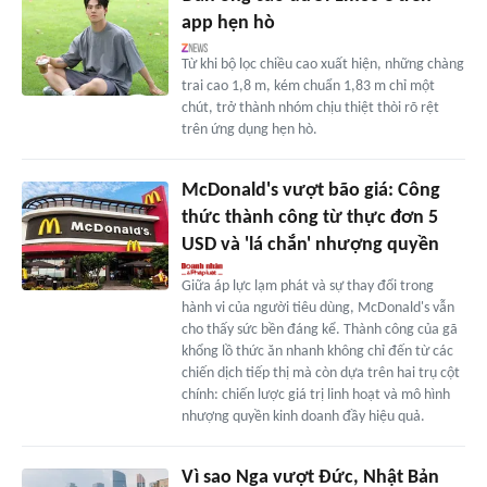
app hẹn hò
Từ khi bộ lọc chiều cao xuất hiện, những chàng
trai cao 1,8 m, kém chuẩn 1,83 m chỉ một
chút, trở thành nhóm chịu thiệt thòi rõ rệt
trên ứng dụng hẹn hò.
McDonald's vượt bão giá: Công
thức thành công từ thực đơn 5
USD và 'lá chắn' nhượng quyền
Giữa áp lực lạm phát và sự thay đổi trong
hành vi của người tiêu dùng, McDonald's vẫn
cho thấy sức bền đáng kể. Thành công của gã
khổng lồ thức ăn nhanh không chỉ đến từ các
chiến dịch tiếp thị mà còn dựa trên hai trụ cột
chính: chiến lược giá trị linh hoạt và mô hình
nhượng quyền kinh doanh đầy hiệu quả.
Vì sao Nga vượt Đức, Nhật Bản