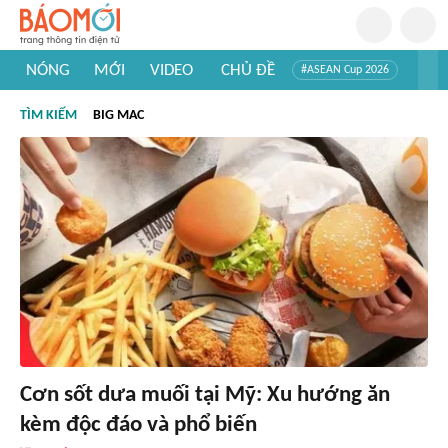
NÓNG
MỚI
VIDEO
CHỦ ĐỀ
#ASEAN Cup 2026
#Trí tuệ nhân tạo
#Mỹ - Iran
#Khám phá Việt Nam
TÌM KIẾM
BIG MAC
#Khám phá thế giới
Cơn sốt dưa muối tại Mỹ: Xu hướng ăn
kèm độc đáo và phổ biến