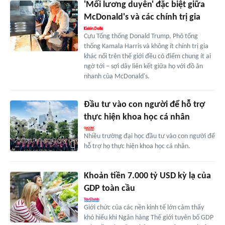
'Mối lương duyên' đặc biệt giữa
McDonald's và các chính trị gia
Cựu Tổng thống Donald Trump, Phó tổng
thống Kamala Harris và không ít chính trị gia
khác nổi trên thế giới đều có điểm chung ít ai
ngờ tới – sợi dây liên kết giữa họ với đồ ăn
nhanh của McDonald's.
Đầu tư vào con người để hỗ trợ
thực hiện khoa học cá nhân
Nhiều trường đại học đầu tư vào con người để
hỗ trợ họ thực hiện khoa học cá nhân.
Khoản tiền 7.000 tỷ USD kỳ lạ của
GDP toàn cầu
Giới chức của các nền kinh tế lớn cảm thấy
khó hiểu khi Ngân hàng Thế giới tuyên bố GDP