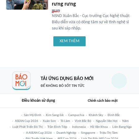
rưng rưng
NSND Xuân Bắc - Cục trưởng Cục Nghệ thuật
Biểu diễn vừa có dòng tâm sự về tình nghệ sĩ
sau khi sáp nhập.
XEM THÊM
TẢI ỨNG DỤNG BÁO MỚI
ĐỂ KHÔNG BỎ SÓT TIN TỨC
Điều khoản sử dụng
Chính sách bảo mật
Sân Mỹ Đình
Kim Sang-Sik
Campuchia
Khánh Sky
Đình Bắc
ASEAN Cup 2026
Xuân Son
Tô Lâm
Vịnh Bắc Bộ
Nguyễn Văn Hợi
Năm
Luật Phát Triển Đô Thị
Trần Đình Tiệp
Indonesia
Hồ Văn Khoa
Liên Bang Nga
A ASEAN Cup 2026
Doanh Nghiệp
Singapore
Triệu Thị Tâm
Đội Tuyển Việt Nam
AFF Cup 2026
Lịch Thi Đấu AFF Cup 2026