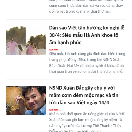
cúng cùng thực đơn dân dã và vóc dáng thay
đổi rõ rệt trong kỳ mang thai thứ hai.
Dàn sao Việt tận hưởng kỳ nghỉ lễ
30/4: Siêu mẫu Hà Anh khoe tổ
ấm hạnh phúc
Siêu mẫu Hà Anh cùng gia đình dạo biển trong
trang phục đồng điệu, trong khi NSND Xuân
Bắc, Doãn Hải My và nhiều nghệ sĩ khác dành
thời gian trọn vẹn cho người thân dịp nghỉ lễ.
NSND Xuân Bắc gây chú ý với
mâm cơm đêm mộc mạc và tin
tức dàn sao Việt ngày 14/4
Khám phá thói quen ăn uống giản dị của NSND
Xuân Bắc sau giờ làm muộn cùng kỷ niệm 10
năm ngày cưới của Lương Thế Thành - Thúy
Diễm và tin tức sao Việt nổi bật.