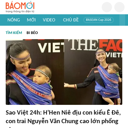
NÓNG
MỚI
VIDEO
CHỦ ĐỀ
#ASEAN Cup 2026
#Trí tuệ nhân tạo
#Mỹ - Iran
#Khám phá Việt Nam
TÌM KIẾM
BI BÉO
#Khám phá thế giới
Sao Việt 24h: H'Hen Niê địu con kiểu Ê Đê,
con trai Nguyễn Văn Chung cao lớn phổng