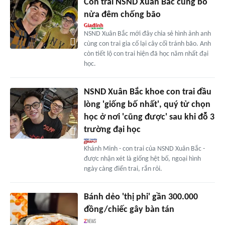
Con trai NSND Xuân Bắc cùng bố
nửa đêm chống bão
NSND Xuân Bắc mới đây chia sẻ hình ảnh anh
cùng con trai gia cố lại cây cối tránh bão. Anh
còn tiết lộ con trai hiện đã học năm nhất đại
học.
NSND Xuân Bắc khoe con trai đầu
lòng 'giống bố nhất', quý tử chọn
học ở nơi 'cũng được' sau khi đỗ 3
trường đại học
Khánh Minh - con trai của NSND Xuân Bắc -
được nhận xét là giống hệt bố, ngoại hình
ngày càng điển trai, rắn rỏi.
Bánh dẻo 'thị phi' gần 300.000
đồng/chiếc gây bàn tán