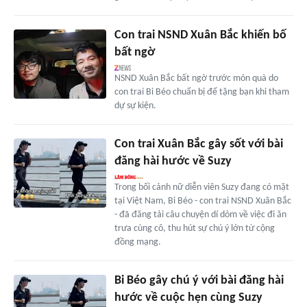
Con trai NSND Xuân Bắc khiến bố
bất ngờ
NSND Xuân Bắc bất ngờ trước món quà do
con trai Bi Béo chuẩn bị để tặng bạn khi tham
dự sự kiện.
Con trai Xuân Bắc gây sốt với bài
đăng hài hước về Suzy
Trong bối cảnh nữ diễn viên Suzy đang có mặt
tại Việt Nam, Bi Béo - con trai NSND Xuân Bắc
- đã đăng tải câu chuyện dí dỏm về việc đi ăn
trưa cùng cô, thu hút sự chú ý lớn từ cộng
đồng mạng.
Bi Béo gây chú ý với bài đăng hài
hước về cuộc hẹn cùng Suzy