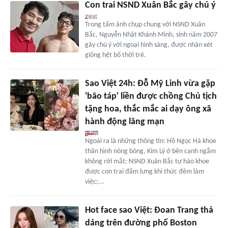
Con trai NSND Xuân Bắc gây chú ý
Trong tấm ảnh chụp chung với NSND Xuân
Bắc, Nguyễn Nhật Khánh Minh, sinh năm 2007
gây chú ý với ngoại hình sáng, được nhận xét
giống hệt bố thời trẻ.
Sao Việt 24h: Đỗ Mỹ Linh vừa gặp
'bão táp' liền được chồng Chủ tịch
tặng hoa, thắc mắc ai dạy ông xã
hành động lãng mạn
Ngoài ra là những thông tin: Hồ Ngọc Hà khoe
thân hình nóng bỏng, Kim Lý ở bên cạnh ngắm
không rời mắt; NSND Xuân Bắc tự hào khoe
được con trai đấm lưng khi thức đêm làm
việc;...
Hot face sao Việt: Đoan Trang thả
dáng trên đường phố Boston