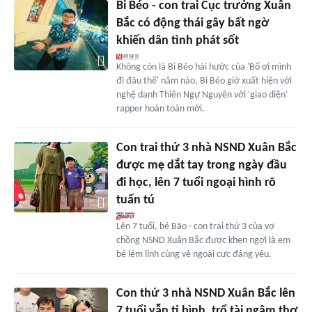
Bi Béo - con trai Cục trưởng Xuân
Bắc có động thái gây bất ngờ
khiến dân tình phát sốt
Không còn là Bi Béo hài hước của 'Bố ơi mình
đi đâu thế' năm nào, Bi Béo giờ xuất hiện với
nghệ danh Thiên Ngự Nguyên với 'giao diện'
rapper hoàn toàn mới.
Con trai thứ 3 nhà NSND Xuân Bắc
được mẹ dắt tay trong ngày đầu
đi học, lên 7 tuổi ngoại hình rõ
tuấn tú
Lên 7 tuổi, bé Bão - con trai thứ 3 của vợ
chồng NSND Xuân Bắc được khen ngợi là em
bé lém lỉnh cùng vẻ ngoài cực đáng yêu.
Con thứ 3 nhà NSND Xuân Bắc lên
7 tuổi vẫn ti bình, trổ tài ngâm thơ