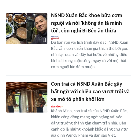
NSND Xuân Bắc khoe bữa cơm
nguội và nói 'không ăn là mình
tồi', còn nghi Bi Béo ăn thừa
Dù bận rộn với lịch trình dày đặc, NSND Xuân
Bắc vẫn luôn khiến khán giả thích thú bởi góc
nhìn lạc quan và đầy hài hước về những điều
bình dị trong cuộc sống, ngay cả với một bát
cơm nguội lúc đêm muộn.
Con trai cả NSND Xuân Bắc gây
bất ngờ với chiều cao vượt trội và
xe mô tô phân khối lớn
Khánh Minh, con trai cả của NSND Xuân Bắc,
khiến cộng đồng mạng ngỡ ngàng với vóc
dáng trưởng thành gần chạm trần nhà. Bên
cạnh đó là những khoảnh khắc đáng chú ý từ
gia đình Wendy Phạm và dàn sao Việt.