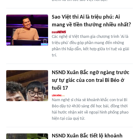
Sao Việt thi Ai là triệu phú: Ai
mang về tiền thưởng nhiều nhất?
Các nghệ sĩ Việt tham gia chương trình 'Ai là
triệu phú' đều góp phần mang đến những
phần thi hấp dẫn, kết hợp giữa trí tuệ và giải
trí.
NSND Xuân Bắc ngỡ ngàng trước
sự tự giác của con trai Bi Béo ở
tuổi 17
Nam nghệ sĩ chia sẻ khoảnh khắc con trai Bi
Béo dậy từ 4h30 sáng để học bài, đồng thời
hài hước nhận xét về ngoại hình phổng phao
hiện tại của quý tử.
NSND Xuân Bắc tiết lộ khoảnh