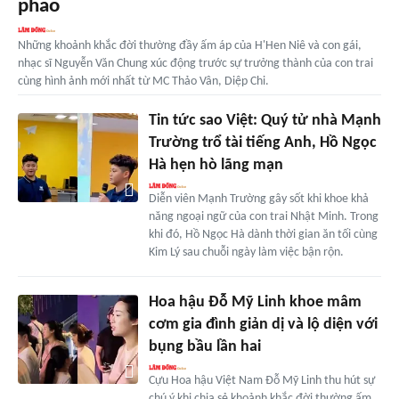
phao
Những khoảnh khắc đời thường đầy ấm áp của H'Hen Niê và con gái,
nhạc sĩ Nguyễn Văn Chung xúc động trước sự trưởng thành của con trai
cùng hình ảnh mới nhất từ MC Thảo Vân, Diệp Chi.
Tin tức sao Việt: Quý tử nhà Mạnh
Trường trổ tài tiếng Anh, Hồ Ngọc
Hà hẹn hò lãng mạn
Diễn viên Mạnh Trường gây sốt khi khoe khả
năng ngoại ngữ của con trai Nhật Minh. Trong
khi đó, Hồ Ngọc Hà dành thời gian ăn tối cùng
Kim Lý sau chuỗi ngày làm việc bận rộn.
Hoa hậu Đỗ Mỹ Linh khoe mâm
cơm gia đình giản dị và lộ diện với
bụng bầu lần hai
Cựu Hoa hậu Việt Nam Đỗ Mỹ Linh thu hút sự
chú ý khi chia sẻ khoảnh khắc đời thường ấm