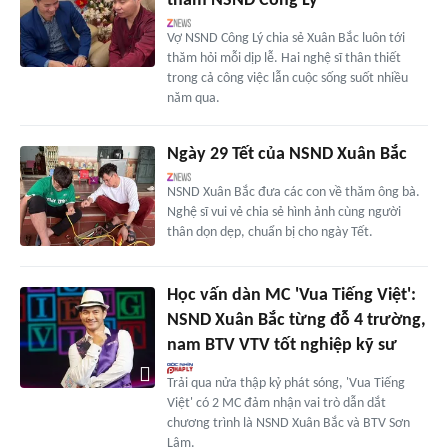
thăm NSND Công Lý
Vợ NSND Công Lý chia sẻ Xuân Bắc luôn tới
thăm hỏi mỗi dịp lễ. Hai nghệ sĩ thân thiết
trong cả công việc lẫn cuộc sống suốt nhiều
năm qua.
Ngày 29 Tết của NSND Xuân Bắc
NSND Xuân Bắc đưa các con về thăm ông bà.
Nghệ sĩ vui vẻ chia sẻ hình ảnh cùng người
thân dọn dẹp, chuẩn bị cho ngày Tết.
Học vấn dàn MC 'Vua Tiếng Việt':
NSND Xuân Bắc từng đỗ 4 trường,
nam BTV VTV tốt nghiệp kỹ sư
Trải qua nửa thập kỷ phát sóng, 'Vua Tiếng
Việt' có 2 MC đảm nhận vai trò dẫn dắt
chương trình là NSND Xuân Bắc và BTV Sơn
Lâm.