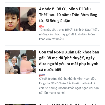
4 nhóc tì 'Bố Ơi, Mình Đi Đâu
Thế?' sau 10 năm: Trần Bờm lãng
tử, Bi Béo già dặn
Từng gây sốt trong 'Bố Ơi, Mình Đi Đâu Thế?',
những cậu nhóc này giờ đã khôn lớn, trông
khác xưa rất nhiều.
Con trai NSND Xuân Bắc khoe bạn
gái: Bố mẹ đã 'phê duyệt', ngày
đưa người yêu ra mắt phụ huynh
cả nước biết
Ở tuổi trưởng thành, Khánh Minh - con đầu
lòng của NSND Xuân Bắc thoải mái hơn khi
chia sẻ những khoảnh khắc ngọt ngào với bạn
gái lên mạng xã hội.