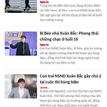
Trong khi nữ diễn viên Suzy đang là tâm điểm
tại Việt Nam, Bi Béo, con trai NSND Xuân Bắc,
bất ngờ gây sốt với bài đăng dí dỏm kể về buổi
hẹn tưởng tượng.
Bi Béo nhà Xuân Bắc: Phong thái
chững chạc ở tuổi 16
Con trai NSND Xuân Bắc, Bi Béo, gây ấn tượng
với vẻ ngoài trưởng thành khi tham gia hùng
biện, đồng thời thể hiện tài năng nghệ thuật
đa dạng từ rap đến ca hát.
Con trai NSND Xuân Bắc gây chú ý
tại cuộc thi hùng biện
Bi Béo (Võ Nguyên), con trai thứ hai của NSND
Xuân Bắc, thể hiện phong thái chững chạc khi
tham gia hùng biện tại trường quốc tế, đồng
thời tích cực theo đuổi đam mê nghệ thuật.