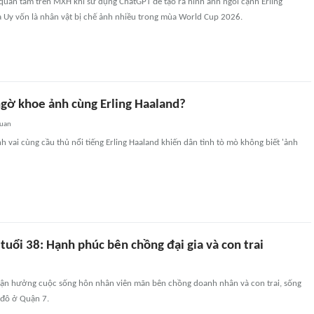
quan tâm trên MXH khi sử dụng ChatGPT để tạo ra hình ảnh ngồi cạnh Erling
a Uy vốn là nhân vật bị chế ảnh nhiều trong mùa World Cup 2026.
ngờ khoe ảnh cùng Erling Haaland?
quan
h vai cùng cầu thủ nổi tiếng Erling Haaland khiến dân tình tò mò không biết 'ảnh
 tuổi 38: Hạnh phúc bên chồng đại gia và con trai
 tận hưởng cuộc sống hôn nhân viên mãn bên chồng doanh nhân và con trai, sống
u đô ở Quận 7.