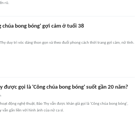
ến rũ.
g chúa bong bóng' gợi cảm ở tuổi 38
o Thy duy trì vóc dáng thon gọn và theo đuổi phong cách thời trang gợi cảm, nữ tính.
hy được gọi là 'Công chúa bong bóng' suốt gần 20 năm?
n
 hoạt động nghệ thuật, Bảo Thy vẫn được khán giả gọi là 'Công chúa bong bóng',
 vẫn gắn liền với hình ảnh của nữ ca sĩ.