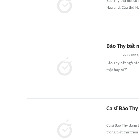
Bảo Thy thu hút sự 
Haaland. Cầu thủ N
Bảo Thy bất 
2239
liên 
Bảo Thy bất ngờ sán
thật hay AI?'.
Ca sĩ Bảo Thy
Ca sĩ Bảo Thy đang
trong biệt thự triệ