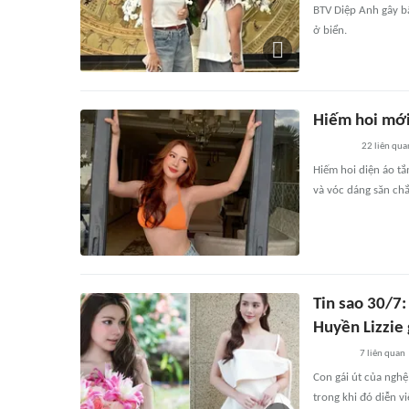
BTV Diệp Anh gây bấ
ở biển.
Hiếm hoi mới
22
liên qua
Hiếm hoi diện áo tắ
và vóc dáng săn chắ
Tin sao 30/7:
Huyền Lizzie 
7
liên quan
Con gái út của nghệ 
trong khi đó diễn v