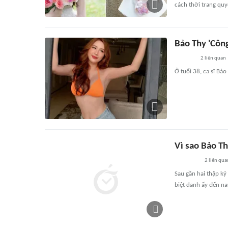
cách thời trang quy
Bảo Thy 'Côn
2
liên quan
Ở tuổi 38, ca sĩ Bả
Vì sao Bảo T
2
liên qua
Sau gần hai thập kỷ
biệt danh ấy đến nay