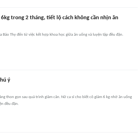
6kg trong 2 tháng, tiết lộ cách không cần nhịn ăn
a Bảo Thy đến từ việc kết hợp khoa học giữa ăn uống và luyện tập đều đặn.
chú ý
ng thon gọn sau quá trình giảm cân. Nữ ca sĩ cho biết cô giảm 6 kg nhờ ăn uống
ện đều đặn.