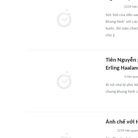
2239
liên
Sức hút của siêu sa
khung hình' với các
hước, thì màn check
chú ý.
Tiên Nguyễn g
Erling Haalan
4
liên qu
Ái nữ nhà tỷ phú J
chung khung hình cù
Ảnh chế với H
2239
liên quan