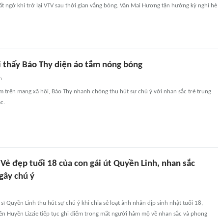
t ngờ khi trở lại VTV sau thời gian vắng bóng. Văn Mai Hương tận hưởng kỳ nghỉ hè
 thấy Bảo Thy diện áo tắm nóng bỏng
n
m trên mạng xã hội, Bảo Thy nhanh chóng thu hút sự chú ý với nhan sắc trẻ trung
c.
 Vẻ đẹp tuổi 18 của con gái út Quyền Linh, nhan sắc
gây chú ý
sĩ Quyền Linh thu hút sự chú ý khi chia sẻ loạt ảnh nhân dịp sinh nhật tuổi 18,
iên Huyền Lizzie tiếp tục ghi điểm trong mắt người hâm mộ về nhan sắc và phong