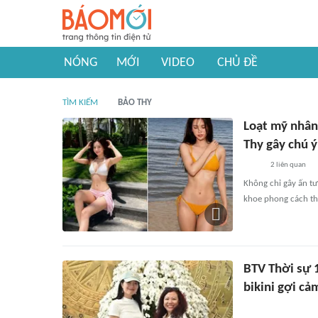
NÓNG
MỚI
VIDEO
CHỦ ĐỀ
TÌM KIẾM
BẢO THY
Loạt mỹ nhân 
Thy gây chú ý
2
liên quan
Không chỉ gây ấn tư
khoe phong cách thờ
BTV Thời sự 
bikini gợi cả