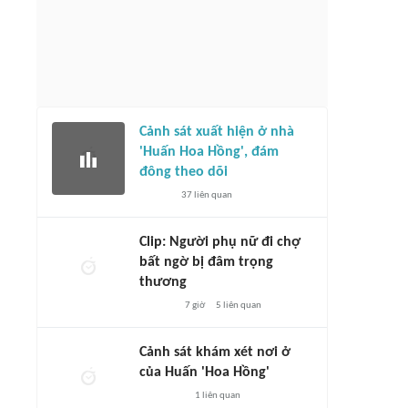
Cảnh sát xuất hiện ở nhà
'Huấn Hoa Hồng', đám
đông theo dõi
37
liên quan
Clip: Người phụ nữ đi chợ
bất ngờ bị đâm trọng
thương
7 giờ
5
liên quan
Cảnh sát khám xét nơi ở
của Huấn 'Hoa Hồng'
1
liên quan