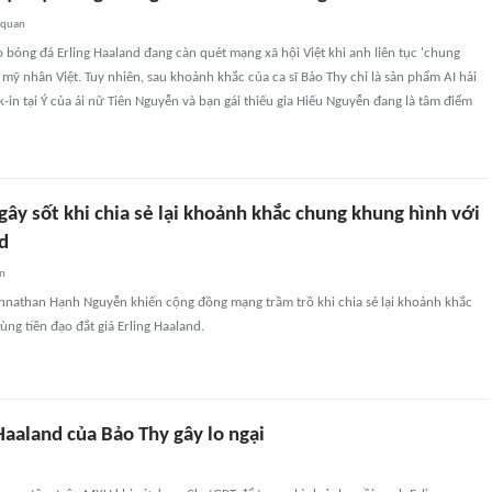
 quan
o bóng đá Erling Haaland đang càn quét mạng xã hội Việt khi anh liên tục 'chung
 mỹ nhân Việt. Tuy nhiên, sau khoảnh khắc của ca sĩ Bảo Thy chỉ là sản phẩm AI hài
-in tại Ý của ái nữ Tiên Nguyễn và bạn gái thiếu gia Hiếu Nguyễn đang là tâm điểm
ây sốt khi chia sẻ lại khoảnh khắc chung khung hình với
d
an
ohnathan Hạnh Nguyễn khiến cộng đồng mạng trầm trồ khi chia sẻ lại khoảnh khắc
ng tiền đạo đắt giá Erling Haaland.
aaland của Bảo Thy gây lo ngại