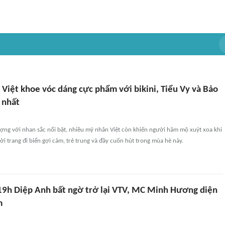
Việt khoe vóc dáng cực phẩm với bikini, Tiểu Vy và Bảo
 nhất
ợng với nhan sắc nổi bật, nhiều mỹ nhân Việt còn khiến người hâm mộ xuýt xoa khi
i trang đi biển gợi cảm, trẻ trung và đầy cuốn hút trong mùa hè này.
19h Diệp Anh bất ngờ trở lại VTV, MC Minh Hương diện
m