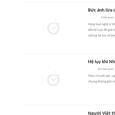
Bức ảnh lừa 
1
liên quan
Hàng loạt nghệ sĩ V
World Cup để giải t
những hệ lụy về bản
Hệ lụy khi N
321
liên quan
Theo chuyên gia, ng
nhưng không gắn nh
Người Việt th