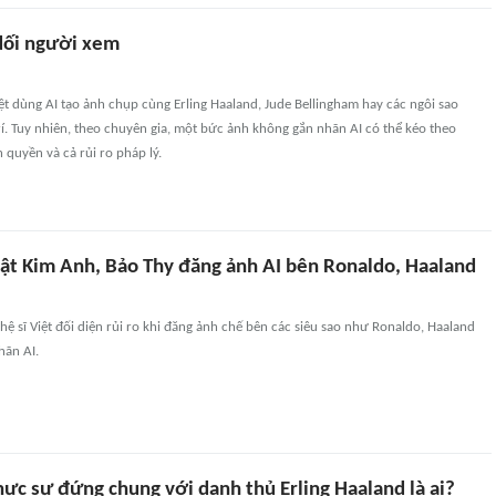
dối người xem
iệt dùng AI tạo ảnh chụp cùng Erling Haaland, Jude Bellingham hay các ngôi sao
rí. Tuy nhiên, theo chuyên gia, một bức ảnh không gắn nhãn AI có thể kéo theo
 quyền và cả rủi ro pháp lý.
hật Kim Anh, Bảo Thy đăng ảnh AI bên Ronaldo, Haaland
hệ sĩ Việt đối diện rủi ro khi đăng ảnh chế bên các siêu sao như Ronaldo, Haaland
ãn AI.
ực sự đứng chung với danh thủ Erling Haaland là ai?