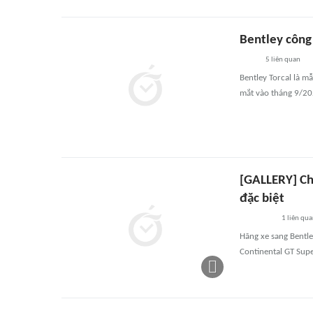
Bentley công
5
liên quan
Bentley Torcal là m
mắt vào tháng 9/20
[GALLERY] Ch
đặc biệt
1
liên qu
Hãng xe sang Bentl
Continental GT Sup