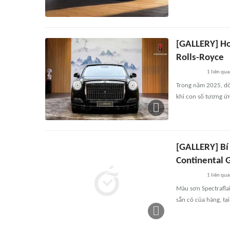
[GALLERY] Ho
Rolls-Royce
1
liên qu
Trong năm 2025, dò
khi con số tương ứn
[GALLERY] Bí
Continental 
1
liên qu
Màu sơn Spectraflai
sẵn có của hãng, tạ