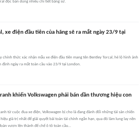
ral độc bản dùng nhiều chi tiết bằng sứ.
l, xe điện đầu tiên của hãng sẽ ra mắt ngày 23/9 tại
y chính thức xác nhận mẫu xe điện đầu tiên mang tên Bentley Torcal, hé lộ hình ảnh
ấn định ngày ra mắt toàn cầu vào 23/9 tại London.
tranh khiến Volkswagen phải bán dần thương hiệu con
anh từ cuộc đua xe điện, Volkswagen bị cho là đang đánh đổi những tài sản chiến
iệu giá trị nhất để giải quyết bài toán tài chính ngắn hạn, qua đó làm lung lay nền
 đoàn vươn lên thành đế chế ô tô toàn cầu…