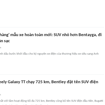
 hàng' mẫu xe hoàn toàn mới: SUV nhỏ hơn Bentayga, đi
n sạc
an
đánh dấu bước khởi đầu cho kỷ nguyên xe điện của thương hiệu xe siêu sang Anh
eely Galaxy TT chạy 725 km, Bentley đặt tên SUV điện
n
mắt với tầm hoạt động tối đa 725 km, Bentley công bố tên SUV điện đầu tiên, Bugatti