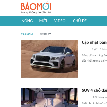
NÓNG
MỚI
VIDEO
CHỦ ĐỀ
TÌM KIẾM
BENTLEY
Cập nhật bản
6 giờ
1
liên
Bảng giá xe hãng Be
tiết nhất trong bài v
SUV 4 chỗ dài
827
liên qua
BYD chuẩn bị mở rộ