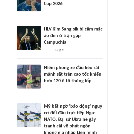
Cup 2026
HLV Kim Sang-sik bị cấm mặc
áo đen ở trận gặp
Campuchia
11 giờ
Niêm phong xe đầu kéo rải
mảnh sắt trên cao tốc khiến
hơn 120 ô tô thủng lốp
Mỹ bất ngờ 'báo động' nguy
cơ đối đầu trực tiếp Nga-
NATO, Đại sứ Ukraine gây
tranh cãi về phát ngôn
không gia nhập Liên minh