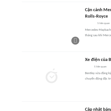
Cận cảnh Mer
Rolls-Royce
5
liên quan
Mercedes-Maybach v
tháng sau khi Merc
Xe điện của B
5
liên quan
Bentley vừa đăng k
chuyển động đặc trư
Cập nhật bản