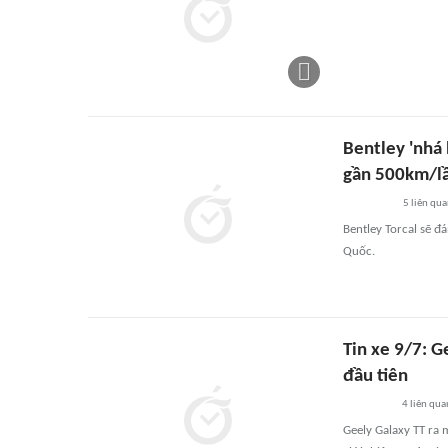
Bentley 'nhá
gần 500km/lầ
5
liên qu
Bentley Torcal sẽ 
Quốc.
Tin xe 9/7: G
đầu tiên
4
liên qua
Geely Galaxy TT ra 