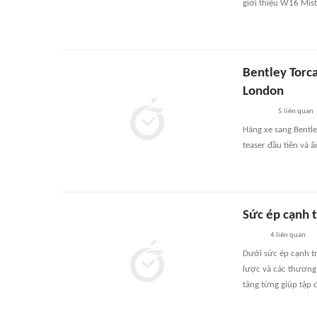
giới thiệu W16 Mist
Bentley Torca
London
5
liên quan
Hãng xe sang Bentle
teaser đầu tiên và 
Sức ép cạnh 
4
liên quan
Dưới sức ép cạnh tr
lược và các thương h
tảng từng giúp tập