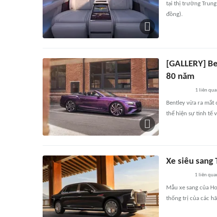
tại thị trường Trun
đồng).
[GALLERY] Ben
80 năm
1
liên qu
Bentley vừa ra mắt 
thể hiện sự tinh tế 
Xe siêu sang
1
liên qua
Mẫu xe sang của Hon
thống trị của các h