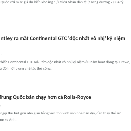
g Quốc với mức giá dự kiến khoảng 1,8 triệu Nhân dân tệ (tương đương 7,004 tỷ
tley ra mắt Continental GTC 'độc nhất vô nhị' kỷ niệm
an
chiếc Continental GTC màu tím độc nhất vô nhị kỷ niệm 80 năm hoạt động tại Crewe,
và đổi mới trong chế tác thủ công.
 Trung Quốc bán chạy hơn cả Rolls-Royce
n
gqi thu hút giới nhà giàu bằng việc tôn vinh văn hóa bản địa, dần thay thế sự
ãng xe Anh.