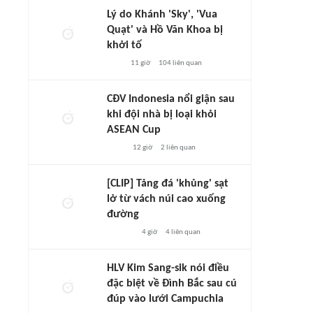
Lý do Khánh 'Sky', 'Vua
Quạt' và Hồ Văn Khoa bị
khởi tố
11 giờ
104
liên quan
CĐV Indonesia nổi giận sau
khi đội nhà bị loại khỏi
ASEAN Cup
12 giờ
2
liên quan
[CLIP] Tảng đá 'khủng' sạt
lở từ vách núi cao xuống
đường
4 giờ
4
liên quan
HLV Kim Sang-sik nói điều
đặc biệt về Đình Bắc sau cú
đúp vào lưới Campuchia