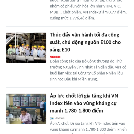
nước ngoài duy trì mua ròng, tập trung vào
nhóm cổ phiếu vốn hóa lớn như VHM, VIC,
MBB... Chốt phiên, VN-Index giảm 0,77 điểm,
xuống mức 1.776,46 điểm.
Thúc đẩy vận hành tối đa công
suất, chủ động nguồn E100 cho
xăng E10
Đoàn công tác của Bộ Công thương do Thứ
trưởng Nguyễn Sinh Nhật Tân dẫn đầu vừa có
buổi làm việc tại Công ty Cổ phần Nhiên liệu
sinh học Dầu khí Miền Trung.
Áp lực chốt lời gia tăng khi VN-
Index tiến vào vùng kháng cự
mạnh 1.780-1.800 điểm
Bnews
Áp lực chốt lời gia tăng khi VN-Index tiến vào
vùng kháng cự mạnh 1.780-1.800 điểm, khiến