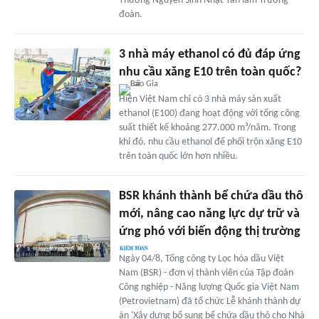
Thương Nguyễn Sinh Nhật Tân làm Trưởng
đoàn.
3 nhà máy ethanol có đủ đáp ứng
nhu cầu xăng E10 trên toàn quốc?
Hiện Việt Nam chỉ có 3 nhà máy sản xuất
ethanol (E100) đang hoạt động với tổng công
suất thiết kế khoảng 277.000 m³/năm. Trong
khi đó, nhu cầu ethanol để phối trộn xăng E10
trên toàn quốc lớn hơn nhiều.
BSR khánh thành bể chứa dầu thô
mới, nâng cao năng lực dự trữ và
ứng phó với biến động thị trường
Ngày 04/8, Tổng công ty Lọc hóa dầu Việt
Nam (BSR) - đơn vị thành viên của Tập đoàn
Công nghiệp - Năng lượng Quốc gia Việt Nam
(Petrovietnam) đã tổ chức Lễ khánh thành dự
án 'Xây dựng bổ sung bể chứa dầu thô cho Nhà