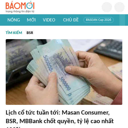
NÓNG
MỚI
VIDEO
CHỦ ĐỀ
#ASEAN Cup 2026
#Trí tuệ nhân tạo
#Mỹ - Iran
#Khám phá Việt Nam
TÌM KIẾM
BSR
#Khám phá thế giới
Lịch cổ tức tuần tới: Masan Consumer,
BSR, MBBank chốt quyền, tỷ lệ cao nhất