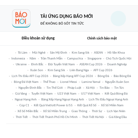
TẢI ỨNG DỤNG BÁO MỚI
ĐỂ KHÔNG BỎ SÓT TIN TỨC
Điều khoản sử dụng
Chính sách bảo mật
Tô Lâm
Mũi Nghê
Sân Mỹ Đình
Kim Sang-Sik
ASEAN
Hồ Văn Khoa
Indonesia
Năm
Trần Thanh Mẫn
Campuchia
Singapore
Chủ Tịch Quốc Hội
Ukraine
Đình Bắc
Đội Tuyển Việt Nam
ASEAN Cup 2026
Doanh Nghiệp
Xuân Son
Kim Sang Sik
Liên Bang Nga
AFF Cup 2026
Lịch Thi Đấu AFF Cup 2026
Bảng Xếp Hạng AFF Cup 2026
Bóng Đá
Báo Bóng Đá
Bóng Đá Việt Nam
Thể Thao
Lionel Messi
Lamine Yamal
Nguyễn Xuân Son
Nguyễn Đình Bắc
Tin Thế Giới
Pháp Luật
Xã Hội
Tin Bão
Tin Tức
Giá Vàng
Tuyển Việt Nam
U23 Việt Nam
U17 Việt Nam
Kết Quả Bóng Đá
Ngoại Hạng Anh
Bảng Xếp Hạng Ngoại Hạng Anh
Lịch Thi Đấu Ngoại Hạng Anh
Cúp C1
Kết Quả Vietlott Power 6/55
Kết Quả Xổ Số
Xổ Số Miền Nam
Xổ Số Miền Bắc
Xổ Số Miền Trung
Giao Thông
Thời Sự
Lịch Vạn Niên
Thời Tiết
Thời Tiết Thành Phố Hồ Chí Minh
Thời Tiết Hà Nội
Giá Xăng Dầu