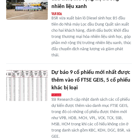
nhiên liệu xanh
BSR vừa xuất bán lô Diesel sinh học B5 đầu
tiên do Nhà máy Lọc dầu Dung Quất sản xuất
cho hai khách hàng, đánh dấu bước khởi đầu
trong thương mại hóa nhiên liệu sinh học, góp
phần mở rộng thị trường nhiên liệu xanh, thúc
đẩy chuyển dịch năng lượng và giảm phát
thải.
Dự báo 9 cổ phiếu mới nhất được
thêm vào rổ FTSE GEIS, 5 cổ phiếu
khác bị loại
SSI Research cập nhật danh sách các cổ phiếu
dự kiến được thêm vào danh mục FTSE GEIS,
trong đó có những cổ phiếu được thêm mới
như VPB, HDB, MCH, VPL, VCK, TCX, SSB,
MSB, HCM trong khi các cổ hiếu không còn ở
trong danh sách gồm KBC, KDH, DGC, BSR, và
GEE.