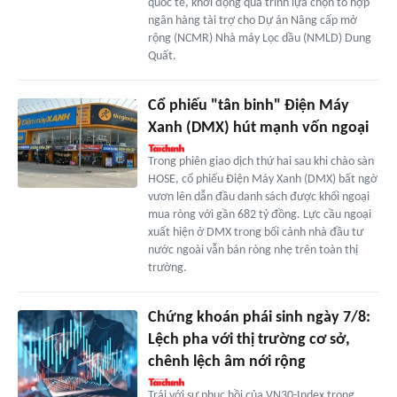
quốc tế, khởi động quá trình lựa chọn tổ hợp
ngân hàng tài trợ cho Dự án Nâng cấp mở
rộng (NCMR) Nhà máy Lọc dầu (NMLD) Dung
Quất.
Cổ phiếu "tân binh" Điện Máy
Xanh (DMX) hút mạnh vốn ngoại
Trong phiên giao dịch thứ hai sau khi chào sàn
HOSE, cổ phiếu Điện Máy Xanh (DMX) bất ngờ
vươn lên dẫn đầu danh sách được khối ngoại
mua ròng với gần 682 tỷ đồng. Lực cầu ngoại
xuất hiện ở DMX trong bối cảnh nhà đầu tư
nước ngoài vẫn bán ròng nhẹ trên toàn thị
trường.
Chứng khoán phái sinh ngày 7/8:
Lệch pha với thị trường cơ sở,
chênh lệch âm nới rộng
Trái với sự phục hồi của VN30-Index trong