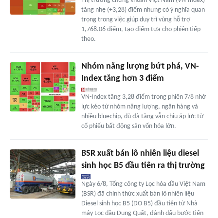
Thị trường chứng khoán Việt Nam (VN-Index)
tăng nhẹ (+3,28) điểm nhưng có ý nghĩa quan
trọng trong việc giúp duy trì vùng hỗ trợ
1,768.06 điểm, tạo điểm tựa cho phiên tiếp
theo.
Nhóm năng lượng bứt phá, VN-
Index tăng hơn 3 điểm
VN-Index tăng 3,28 điểm trong phiên 7/8 nhờ
lực kéo từ nhóm năng lượng, ngân hàng và
nhiều bluechip, dù đà tăng vẫn chịu áp lực từ
cổ phiếu bất động sản vốn hóa lớn.
BSR xuất bán lô nhiên liệu diesel
sinh học B5 đầu tiên ra thị trường
Ngày 6/8, Tổng công ty Lọc hóa dầu Việt Nam
(BSR) đã chính thức xuất bán lô nhiên liệu
Diesel sinh học B5 (DO B5) đầu tiên từ Nhà
máy Lọc dầu Dung Quất, đánh dấu bước tiến