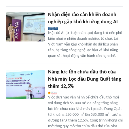
Nhận diện rào cản khiến doanh
nghiệp gặp khó khi ứng dụng AI
Mặc dù AI (trí tuệ nhân tạo) đang trở nên phổ
biến nhưng nhiều doanh nghiệp, tổ chức tại
Việt Nam vẫn gặp khó khăn do dữ liệu phân
tán, hạ tầng công nghệ lạc hậu và khả năng
quan sát hoạt động vận hành còn hạn chế.
Năng lực tồn chứa dầu thô của
Nhà máy Lọc dầu Dung Quất tăng
thêm 12,5%
Việc đưa vào vận hành bể chứa dầu thô mới
với dung tích 65.000 m³ đã nâng tổng năng
lực tồn chứa của Nhà máy Lọc dầu Dung Quất
từ khoảng 520.000 m³ lên 585.000 m³, tương
đương tăng thêm 12,5%. Công trình không chỉ
mở rộng quy mô tồn chứa dầu thô của Nhà