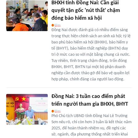
BHXH tỉnh Đồng Nai: Cần giải
quyết tận gốc 'nút thắt' chậm
đóng bảo hiểm xã hội
Đồng Nai được đánh giá có nhiều điểm sáng
trong thực hiện chính sách an sinh xã hội; tỷ lệ
bao phủ bảo hiểm xã hội (BHXH), bảo hiểm y
tế (BHYT), bảo hiểm thất nghiệp (BHTN) duy
trì ở mức cao so với mặt bằng chung cả nước.
Tuy nhiên, tình trạng chậm đóng, trốn đóng
BHXH, BHYT, BHTN tại một bộ phận doanh
nghiệp cần được tháo gỡ để bảo vệ quyền lợi
hợp pháp, chính đáng của người lao động.
Đồng Nai: 3 tuần cao điểm phát
triển người tham gia BHXH, BHYT
Phó Chủ tịch UBND tỉnh Đồng Nai Lê Trường
Sơn nêu rõ, chỉ còn hơn 3 tuần là kết thúc năm
2025, để hoàn thành nhiệm vụ, đề nghị các
sở, ngành, địa phương thống nhất triển khai