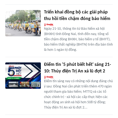
Triển khai đồng bộ các giải pháp
thu hồi tiền chậm đóng bảo hiểm
Ngày 21-10, thông tin từ Bảo hiểm xã hội
(BHXH) tỉnh Đồng Nai, tính đến nay, tổng số
tiền chậm đóng BHXH, bảo hiểm y tế (BHYT),
bảo hiểm thất nghiệp (BHTN) trên địa bàn tỉnh
là hơn 1 ngàn tỷ đồng.
Điểm tin '5 phút biết hết' sáng 21-
10: Thủy điện Trị An xả lũ đợt 2
Điểm tin sáng nay có những nội dung đáng chú
ý sau: Đồng Nai cần phát triển thêm 470 ngàn
người tham gia bảo hiểm; MTTQ và các tổ
chức chính trị - xã hội các cấp thực hiện các
hoạt động an sinh xã hội hơn 508 tỷ đồng;
Thủy điện Trị An xả lũ đợt 2...