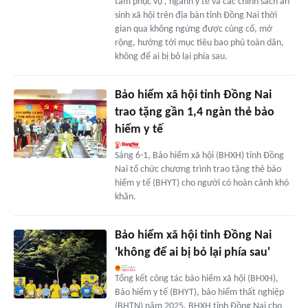
tâm phục vụ', ngành y tế và các chính sách an
sinh xã hội trên địa bàn tỉnh Đồng Nai thời
gian qua không ngừng được củng cố, mở
rộng, hướng tới mục tiêu bao phủ toàn dân,
không để ai bị bỏ lại phía sau.
Bảo hiểm xã hội tỉnh Đồng Nai
trao tặng gần 1,4 ngàn thẻ bảo
hiểm y tế
Sáng 6-1, Bảo hiểm xã hội (BHXH) tỉnh Đồng
Nai tổ chức chương trình trao tặng thẻ bảo
hiểm y tế (BHYT) cho người có hoàn cảnh khó
khăn.
Bảo hiểm xã hội tỉnh Đồng Nai
'không để ai bị bỏ lại phía sau'
Tổng kết công tác bảo hiểm xã hội (BHXH),
Bảo hiểm y tế (BHYT), bảo hiểm thất nghiệp
(BHTN) năm 2025, BHXH tỉnh Đồng Nai cho