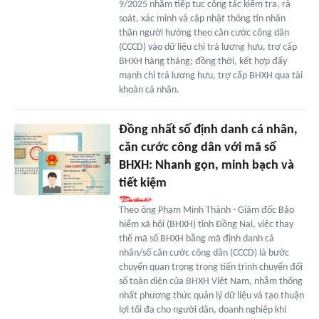
9/2025 nhằm tiếp tục công tác kiểm tra, rà
soát, xác minh và cập nhật thông tin nhân
thân người hưởng theo căn cước công dân
(CCCD) vào dữ liệu chi trả lương hưu, trợ cấp
BHXH hàng tháng; đồng thời, kết hợp đẩy
mạnh chi trả lương hưu, trợ cấp BHXH qua tài
khoản cá nhân.
Đồng nhất số định danh cá nhân,
căn cước công dân với mã số
BHXH: Nhanh gọn, minh bạch và
tiết kiệm
Theo ông Phạm Minh Thành - Giám đốc Bảo
hiểm xã hội (BHXH) tỉnh Đồng Nai, việc thay
thế mã số BHXH bằng mã định danh cá
nhân/số căn cước công dân (CCCD) là bước
chuyển quan trọng trong tiến trình chuyển đổi
số toàn diện của BHXH Việt Nam, nhằm thống
nhất phương thức quản lý dữ liệu và tạo thuận
lợi tối đa cho người dân, doanh nghiệp khi