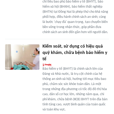
chỉ tiêu bao phủ bảo hiểm y tế (BHYT), bảo
hiểm xã hội (BHXH), bảo hiểm thất nghiệp
(BHTN) tại Đồng Nai là phép thử cho khả năng
phối hợp, điều hành chính sách an sinh; cũng
là bước 'chạy đà' quan trọng, tạo chuyển biến
bền vững trong nhận thức, góp phần đưa
chính sách an sinh đến gần hơn với người dân.
Kiểm soát, sử dụng có hiệu quả
quỹ khám, chữa bệnh bảo hiểm y
tế
Bảo hiểm y tế (BHYT) là chính sách lớn của
Đảng và Nhà nước, là trụ cột chính của hệ
thống an sinh xã hội, hướng tới mục tiêu bao
phủ, chăm sóc sức khỏe toàn dân. Là một
trong những địa phương có tốc độ đô thị hóa
cao, dân số cơ học lớn, những năm qua, chi
phí khám, chữa bệnh (KCB) BHYT trên địa bàn
tỉnh tăng cao, vượt bình quân của toàn quốc
và toàn khu vực.