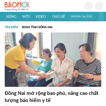
NÓNG
MỚI
VIDEO
CHỦ ĐỀ
#ASEAN Cup 2026
#Trí tuệ nhân tạo
#Mỹ - Iran
#Khám phá Việt Nam
TÌM KIẾM
BHXH TỈNH ĐỒNG NAI
#Khám phá thế giới
Đồng Nai mở rộng bao phủ, nâng cao chất
lượng bảo hiểm y tế