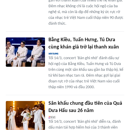
gắn với thanh xuân của nhiều thế hệ khán giả.
Đêm nhạc không chỉ là cuộc hội ngộ của ba
nghệ sĩ, mà còn là dịp để những ký ức rực rỡ
của nhạc trẻ Việt Nam cuối thập niên 90 được
đánh thức.
Bằng Kiều, Tuấn Hưng, Tú Dưa
cùng khán giả trở lại thanh xuân
Tối 14/3, concert 'Bản ghi nhớ' đánh dấu sự
hội ngộ của Bằng Kiều, Tuấn Hưng và Tú Dưa
trên cùng một sân khấu sau gần ba thập kỷ, kể
từ khi ban nhạc tan rã. Đêm nhạc gợi lại giai
đoạn rực rỡ của nhạc trẻ Việt Nam vào cuối
thập niên 1990 và đầu 2000.
Sân khấu chung đầu tiên của Quả
Dưa Hấu sau 26 năm
Tối 14/3, concert 'Bản ghi nhớ' diễn ra, đánh
dấu màn tái hợp hiếm hoi của 3 thành viên