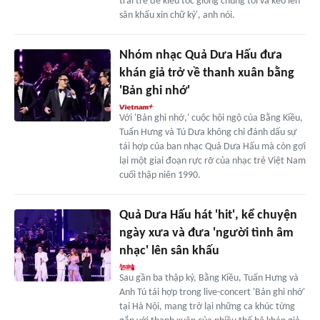
trai trẻ để kiểu tóc giống chúng tôi và kéo lên
sân khấu xin chữ ký', anh nói.
Nhóm nhạc Quả Dưa Hấu đưa
khán giả trở về thanh xuân bằng
'Bản ghi nhớ'
Với 'Bản ghi nhớ,' cuộc hội ngộ của Bằng Kiều,
Tuấn Hưng và Tú Dưa không chỉ đánh dấu sự
tái hợp của ban nhạc Quả Dưa Hấu mà còn gợi
lại một giai đoạn rực rỡ của nhạc trẻ Việt Nam
cuối thập niên 1990.
Quả Dưa Hấu hát 'hit', kể chuyện
ngày xưa và đưa 'người tình âm
nhạc' lên sân khấu
Sau gần ba thập kỷ, Bằng Kiều, Tuấn Hưng và
Anh Tú tái hợp trong live-concert 'Bản ghi nhớ'
tại Hà Nội, mang trở lại những ca khúc từng