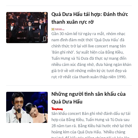
Quả Dưa Hấu tái hợp: Đánh thức
thanh xuân rực rỡ
Gần 30 năm kể từ ngày ra mắt, nhóm nhạc
nam đình đám một thời 'Quả Dưa Hấu' đã
chính thức trở lại với live concert mang tên
'Bản ghi nhớ'. Sự xuất hiện của Bằng Kiều,
Tuấn Hưng và Tú Dưa đã thực sự mang đến
nhiều cảm xúc đáng nhớ, đưa hàng ngàn khán
giả trở về với những miền ký ức tươi đẹp và
rực rỡ nhất của thanh xuân thập niên 1990.
Những người tình sân khấu của
Quả Dưa Hấu
Sân khấu concert Bản ghi nhớ đánh dấu sự tái
hợp của Bằng Kiều, Tuấn Hưng và Tú Dưa sau
28 năm tan rã. Bằng Kiều hài hước nhớ lại thời
hoàng kim của Quả Dưa Hấu. 'Nhiều chàng