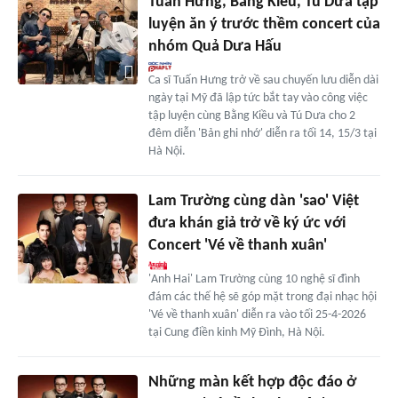
Tuấn Hưng, Bằng Kiều, Tú Dưa tập
luyện ăn ý trước thềm concert của
nhóm Quả Dưa Hấu
Ca sĩ Tuấn Hưng trở về sau chuyến lưu diễn dài
ngày tại Mỹ đã lập tức bắt tay vào công việc
tập luyện cùng Bằng Kiều và Tú Dưa cho 2
đêm diễn 'Bản ghi nhớ' diễn ra tối 14, 15/3 tại
Hà Nội.
Lam Trường cùng dàn 'sao' Việt
đưa khán giả trở về ký ức với
Concert 'Vé về thanh xuân'
'Anh Hai' Lam Trường cùng 10 nghệ sĩ đình
đám các thế hệ sẽ góp mặt trong đại nhạc hội
'Vé về thanh xuân' diễn ra vào tối 25-4-2026
tại Cung điền kinh Mỹ Đình, Hà Nội.
Những màn kết hợp độc đáo ở