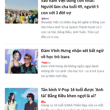
Sao nam Việt đông con nhất:
Người làm cha tuổi 49, người 5
con với 3 đời vợ
Showbiz Việt có nhiều ông bố nghệ sĩ đông con
như Mars Anh Tú và Quách Thành Danh có 5
con; Lý Hải, Bằng Kiều, Anh Tuấn, Trần Lực
đều có 4 con.
Đàm Vĩnh Hưng nhận xét bất ngờ
về học trò Izara
Đàm Vĩnh Hưng đã không ngần ngại dành
những lời 'có cánh' cho học trò - ca sĩ trẻ Izara
tại sự kiện mới đây.
Tân binh V-Pop 16 tuổi được 'Anh
tài' Bằng Kiều khen ngợi là ai?
Giọng ca 16 tuổi IZARA Thiên Nga vừa ra mắt