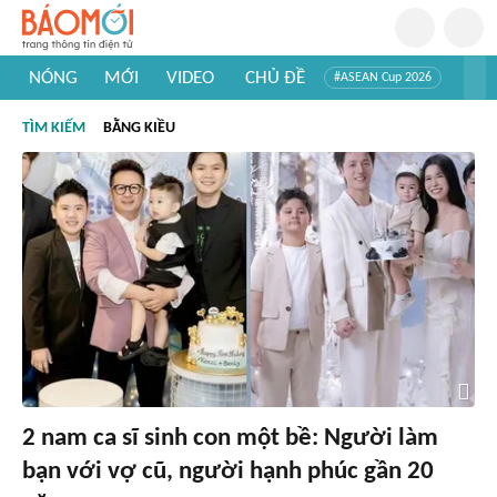
NÓNG
MỚI
VIDEO
CHỦ ĐỀ
#ASEAN Cup 2026
#Trí tuệ nhân tạo
#Mỹ - Iran
#Khám phá Việt Nam
TÌM KIẾM
BẰNG KIỀU
#Khám phá thế giới
2 nam ca sĩ sinh con một bề: Người làm
bạn với vợ cũ, người hạnh phúc gần 20