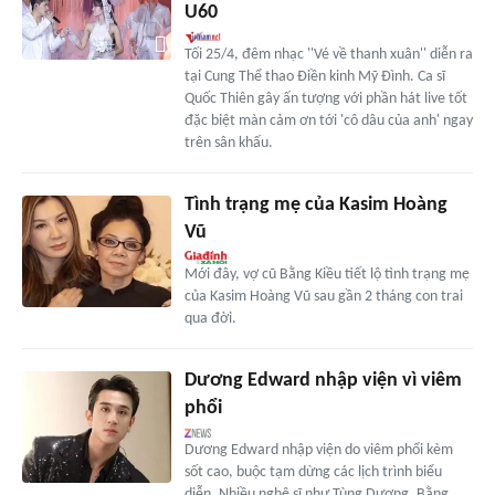
U60
Tối 25/4, đêm nhạc ''Vé về thanh xuân'' diễn ra
tại Cung Thể thao Điền kinh Mỹ Đình. Ca sĩ
Quốc Thiên gây ấn tượng với phần hát live tốt
đặc biệt màn cảm ơn tới 'cô dâu của anh' ngay
trên sân khấu.
Tình trạng mẹ của Kasim Hoàng
Vũ
Mới đây, vợ cũ Bằng Kiều tiết lộ tình trạng mẹ
của Kasim Hoàng Vũ sau gần 2 tháng con trai
qua đời.
Dương Edward nhập viện vì viêm
phổi
Dương Edward nhập viện do viêm phổi kèm
sốt cao, buộc tạm dừng các lịch trình biểu
diễn. Nhiều nghệ sĩ như Tùng Dương, Bằng