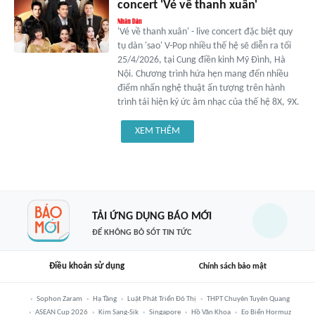
concert 'Vé về thanh xuân'
'Vé về thanh xuân' - live concert đặc biệt quy
tụ dàn 'sao' V-Pop nhiều thế hệ sẽ diễn ra tối
25/4/2026, tại Cung điền kinh Mỹ Đình, Hà
Nội. Chương trình hứa hẹn mang đến nhiều
điểm nhấn nghệ thuật ấn tượng trên hành
trình tái hiện ký ức âm nhạc của thế hệ 8X, 9X.
XEM THÊM
TẢI ỨNG DỤNG BÁO MỚI
ĐỂ KHÔNG BỎ SÓT TIN TỨC
Điều khoản sử dụng
Chính sách bảo mật
Sophon Zaram
Hạ Tầng
Luật Phát Triển Đô Thị
THPT Chuyên Tuyên Quang
ASEAN Cup 2026
Kim Sang-Sik
Singapore
Hồ Văn Khoa
Eo Biển Hormuz