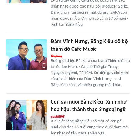
EP đầu tay gồm 6 ca khúc do cô tự sáng tác,
phần nhạc được 'xào nấu' bởi producer 2pillz.
Đáng chú ý, tại buổi ra mắt dự án, IZARA còn
nhận được nhiều lời khen có cánh từ bố nuôi -
'Anh tài' Bằng Kiều.
Đàm Vĩnh Hưng, Bằng Kiều đổ bộ
thảm đỏ Cafe Music
Buổi giới thiệu EP Izara của Izara Thiên diễn ra
tại Coffee Music - Cà phê Thế giới Trung
Nguyên Legend, TPHCM. Sự kiện gây chú ý khi
có sự xuất hiện của Đàm Vĩnh Hưng, ca sĩ
Bằng Kiều cùng và nhiều gương mặt khác.
Con gái nuôi Bằng Kiều: Xinh như
hoa hậu, thành thạo 3 ngoại ngữ
Ít ai biết rằng Bằng Kiều có một cô con gái
nuôi xinh đẹp 16 tuổi cũng theo đuổi đam mê
âm nhạc có tên Izara Thiên Nga.