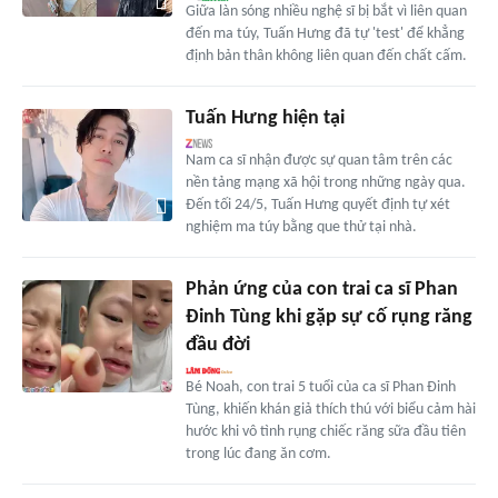
Giữa làn sóng nhiều nghệ sĩ bị bắt vì liên quan
đến ma túy, Tuấn Hưng đã tự 'test' để khẳng
định bản thân không liên quan đến chất cấm.
Tuấn Hưng hiện tại
Nam ca sĩ nhận được sự quan tâm trên các
nền tảng mạng xã hội trong những ngày qua.
Đến tối 24/5, Tuấn Hưng quyết định tự xét
nghiệm ma túy bằng que thử tại nhà.
Phản ứng của con trai ca sĩ Phan
Đinh Tùng khi gặp sự cố rụng răng
đầu đời
Bé Noah, con trai 5 tuổi của ca sĩ Phan Đinh
Tùng, khiến khán giả thích thú với biểu cảm hài
hước khi vô tình rụng chiếc răng sữa đầu tiên
trong lúc đang ăn cơm.