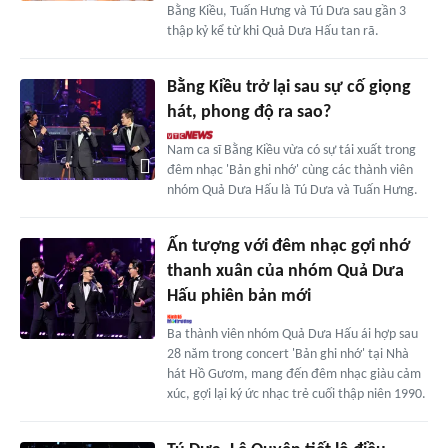
Bằng Kiều, Tuấn Hưng và Tú Dưa sau gần 3
thập kỷ kể từ khi Quả Dưa Hấu tan rã.
Bằng Kiều trở lại sau sự cố giọng
hát, phong độ ra sao?
Nam ca sĩ Bằng Kiều vừa có sự tái xuất trong
đêm nhạc 'Bản ghi nhớ' cùng các thành viên
nhóm Quả Dưa Hấu là Tú Dưa và Tuấn Hưng.
Ấn tượng với đêm nhạc gợi nhớ
thanh xuân của nhóm Quả Dưa
Hấu phiên bản mới
Ba thành viên nhóm Quả Dưa Hấu ái hợp sau
28 năm trong concert 'Bản ghi nhớ' tại Nhà
hát Hồ Gươm, mang đến đêm nhạc giàu cảm
xúc, gợi lại ký ức nhạc trẻ cuối thập niên 1990.