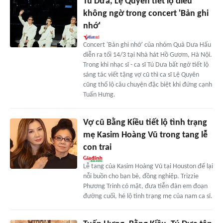
Tú Dưa, Lệ Quyên tiết lộ điều
không ngờ trong concert 'Bản ghi
nhớ'
Concert 'Bản ghi nhớ' của nhóm Quả Dưa Hấu
diễn ra tối 14/3 tại Nhà hát Hồ Gươm, Hà Nội.
Trong khi nhạc sĩ - ca sĩ Tú Dưa bất ngờ tiết lộ
sáng tác viết tặng vợ cũ thì ca sĩ Lệ Quyên
cũng thổ lộ câu chuyện đặc biệt khi đứng cạnh
Tuấn Hưng.
Vợ cũ Bằng Kiều tiết lộ tình trạng
mẹ Kasim Hoàng Vũ trong tang lễ
con trai
Lễ tang của Kasim Hoàng Vũ tại Houston để lại
nỗi buồn cho bạn bè, đồng nghiệp. Trizzie
Phương Trinh có mặt, đưa tiễn đàn em đoạn
đường cuối, hé lộ tình trạng mẹ của nam ca sĩ.