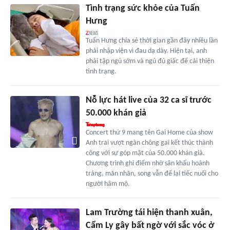
Tình trạng sức khỏe của Tuấn
Hưng
Tuấn Hưng chia sẻ thời gian gần đây nhiều lần
phải nhập viện vì đau dạ dày. Hiện tại, anh
phải tập ngủ sớm và ngủ đủ giấc để cải thiện
tình trạng.
Nỗ lực hát live của 32 ca sĩ trước
50.000 khán giả
Concert thứ 9 mang tên Gai Home của show
Anh trai vượt ngàn chông gai kết thúc thành
công với sự góp mặt của 50.000 khán giả.
Chương trình ghi điểm nhờ sân khấu hoành
tráng, mãn nhãn, song vẫn để lại tiếc nuối cho
người hâm mộ.
Lam Trường tái hiện thanh xuân,
Cẩm Ly gây bất ngờ với sắc vóc ở