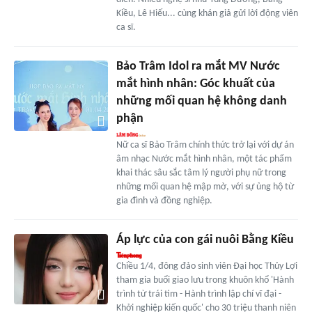
Kiều, Lê Hiếu... cùng khán giả gửi lời động viên
ca sĩ.
Bảo Trâm Idol ra mắt MV Nước
mắt hình nhân: Góc khuất của
những mối quan hệ không danh
phận
Nữ ca sĩ Bảo Trâm chính thức trở lại với dự án
âm nhạc Nước mắt hình nhân, một tác phẩm
khai thác sâu sắc tâm lý người phụ nữ trong
những mối quan hệ mập mờ, với sự ủng hộ từ
gia đình và đồng nghiệp.
Áp lực của con gái nuôi Bằng Kiều
Chiều 1/4, đông đảo sinh viên Đại học Thủy Lợi
tham gia buổi giao lưu trong khuôn khổ 'Hành
trình từ trái tim - Hành trình lập chí vĩ đại -
Khởi nghiệp kiến quốc' cho 30 triệu thanh niên