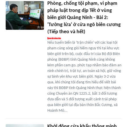
Phòng, chống tội phạm, vi phạm
pháp luật trong dịp Tết ở vùng
biên giới Quảng Ninh - Bài 2:
'Tường lửa' ở cửa ngõ biên cương
(Tiếp theo và hết)
Nếu tuyến biển là 'trận chiến' với các loại tội
phạm cùng sóng gió hiểm nguy thì tại khu vực
biên giới trên bộ, cuộc đấu trí của Bộ đội Biên
phòng (BĐBP) tỉnh Quảng Ninh cũng không
kém phần cam go, phức tạp nhằm bảo đảm an
ninh chính trị, trật tự, an toàn xã hội, giữ vững
sự bình yên khu vực biên giới. Ngày 3-2 vừa
qua, khi chúng tôi đang tìm hiểu để viết bài
này thì BĐBP tỉnh Quảng Ninh thực hiện thành
công Chuyên án QN 1225.2, bắt 3 đối tượng
đưa dẫn và 5 đối tượng xuất cảnh trái phép
qua biên giới tại địa bàn thôn Bắc Cương, xã
Hoành Mô...
Khởi động cửa khẩu thông minh