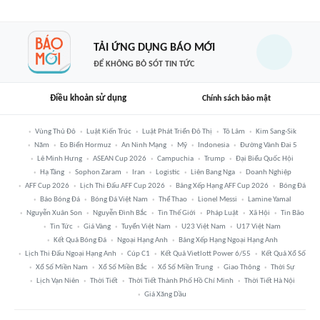
TẢI ỨNG DỤNG BÁO MỚI
ĐỂ KHÔNG BỎ SÓT TIN TỨC
Điều khoản sử dụng
Chính sách bảo mật
Vùng Thủ Đô
Luật Kiến Trúc
Luật Phát Triển Đô Thị
Tô Lâm
Kim Sang-Sik
Năm
Eo Biển Hormuz
An Ninh Mạng
Mỹ
Indonesia
Đường Vành Đai 5
Lê Minh Hưng
ASEAN Cup 2026
Campuchia
Trump
Đại Biểu Quốc Hội
Hạ Tầng
Sophon Zaram
Iran
Logistic
Liên Bang Nga
Doanh Nghiệp
AFF Cup 2026
Lịch Thi Đấu AFF Cup 2026
Bảng Xếp Hạng AFF Cup 2026
Bóng Đá
Báo Bóng Đá
Bóng Đá Việt Nam
Thể Thao
Lionel Messi
Lamine Yamal
Nguyễn Xuân Son
Nguyễn Đình Bắc
Tin Thế Giới
Pháp Luật
Xã Hội
Tin Bão
Tin Tức
Giá Vàng
Tuyển Việt Nam
U23 Việt Nam
U17 Việt Nam
Kết Quả Bóng Đá
Ngoại Hạng Anh
Bảng Xếp Hạng Ngoại Hạng Anh
Lịch Thi Đấu Ngoại Hạng Anh
Cúp C1
Kết Quả Vietlott Power 6/55
Kết Quả Xổ Số
Xổ Số Miền Nam
Xổ Số Miền Bắc
Xổ Số Miền Trung
Giao Thông
Thời Sự
Lịch Vạn Niên
Thời Tiết
Thời Tiết Thành Phố Hồ Chí Minh
Thời Tiết Hà Nội
Giá Xăng Dầu