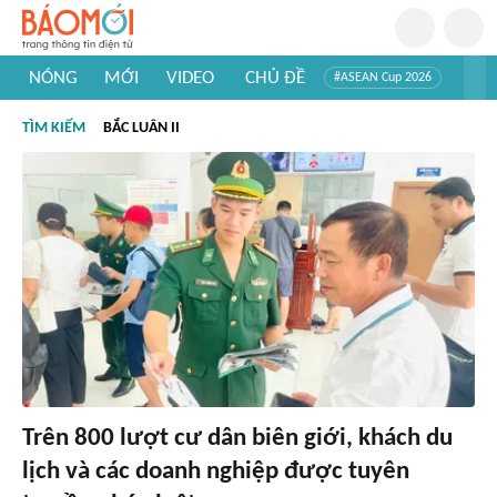
NÓNG
MỚI
VIDEO
CHỦ ĐỀ
#ASEAN Cup 2026
#Trí tuệ nhân tạo
#Mỹ - Iran
#Khám phá Việt Nam
TÌM KIẾM
BẮC LUÂN II
#Khám phá thế giới
Trên 800 lượt cư dân biên giới, khách du
lịch và các doanh nghiệp được tuyên