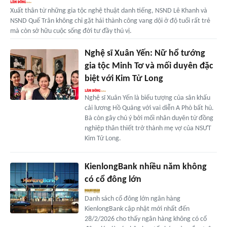
Xuất thân từ những gia tộc nghệ thuật danh tiếng, NSND Lê Khanh và
NSND Quế Trân không chỉ gặt hái thành công vang dội ở độ tuổi rất trẻ
mà còn sở hữu cuộc sống đời tư đầy thú vị.
Nghệ sĩ Xuân Yến: Nữ hổ tướng
gia tộc Minh Tơ và mối duyên đặc
biệt với Kim Tử Long
Nghệ sĩ Xuân Yến là biểu tượng của sân khấu
cải lương Hồ Quảng với vai diễn A Phò bất hủ.
Bà còn gây chú ý bởi mối nhân duyên từ đồng
nghiệp thân thiết trở thành mẹ vợ của NSƯT
Kim Tử Long.
KienlongBank nhiều năm không
có cổ đông lớn
Danh sách cổ đông lớn ngân hàng
KienlongBank cập nhật mới nhất đến
28/2/2026 cho thấy ngân hàng không có cổ