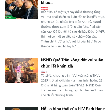
khao…
Rất ít khi có một sự thay đổi ở thượng tầng
VFF mà phải khiến dư luận tốn nhiều giấy mực,
nhưng sự rút lui của ông Trần Anh Tú, người
thường được xem là 'ông bầu futsal' lại gây
xôn xao. Đã lâu rồi, từ sau khi bầu Đức rời VFF,
thì mới có một sự việc gây chú ý đến vậy.
Thậm chí, trường hợp rút lui của 'bầu' Tú có
thể để lại nhiều hệ lụy hơn…
NSND Quế Trân xông đất vui xuân,
chúc Tết khán giả
Từ 19/1, chương trình 'Vui xuân cùng THVL
2025' trở lại với khán giả màn ảnh nhỏ lúc 21h
Chủ nhật hằng tuần trên THVL1. NSND Quế
Trân sẽ xuất hiện trong tập đầu tiên mở màn
cho chuỗi chương trình.
Nỗi lo bị sa thải của HLV Park Hang