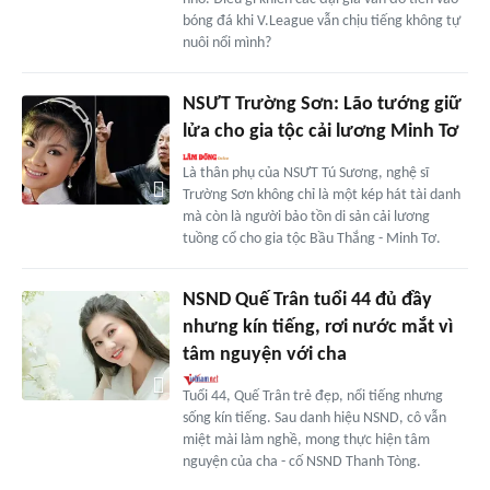
bóng đá khi V.League vẫn chịu tiếng không tự
nuôi nổi mình?
NSƯT Trường Sơn: Lão tướng giữ
lửa cho gia tộc cải lương Minh Tơ
Là thân phụ của NSƯT Tú Sương, nghệ sĩ
Trường Sơn không chỉ là một kép hát tài danh
mà còn là người bảo tồn di sản cải lương
tuồng cổ cho gia tộc Bầu Thắng - Minh Tơ.
NSND Quế Trân tuổi 44 đủ đầy
nhưng kín tiếng, rơi nước mắt vì
tâm nguyện với cha
Tuổi 44, Quế Trân trẻ đẹp, nổi tiếng nhưng
sống kín tiếng. Sau danh hiệu NSND, cô vẫn
miệt mài làm nghề, mong thực hiện tâm
nguyện của cha - cố NSND Thanh Tòng.