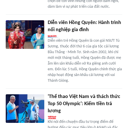
chọn để tôn vinh những con người dám nghĩ,
dám làm vì sự phát triển của đất nước.
Diễn viên Hồng Quyên: Hành trình
nối nghiệp gia đình
Diễn viên trẻ Hồng Quyên là con gái NSƯT Tú
Sương, thuộc đời thứ 6 của gia tộc cải lương
Bầu Thắng - Minh Tơ. Sinh năm 2002, khi chỉ
mới một tháng tuổi, Hồng Quyên đã được mẹ
ẵm lên sân khấu diễn vở Ra giêng anh cưới
em. Đến lúc 5 tuổi, Hồng Quyên chính thức gia
nhập hoạt động sân khấu cải lương với vai
Thánh Gióng.
'Thể thao Việt Nam và thách thức
Top 50 Olympic': Kiếm tiền trả
lương
Khi nói đến chuyện đầu tư trọng điểm để
hướng đến các mục tiêu lớn ở ASIAD và đặc