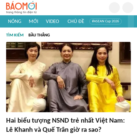
NÓNG
MỚI
VIDEO
CHỦ ĐỀ
#ASEAN Cup 2026
#Trí tuệ nhân tạo
#Mỹ - Iran
#Khám phá Việt Nam
TÌM KIẾM
BẦU THẮNG
#Khám phá thế giới
Hai biểu tượng NSND trẻ nhất Việt Nam:
Lê Khanh và Quế Trân giờ ra sao?