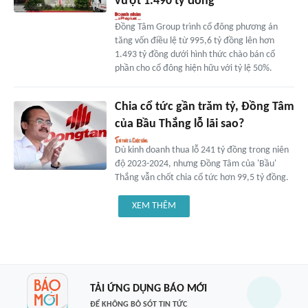
vượt 1.490 tỷ đồng
Đồng Tâm Group trình cổ đông phương án
tăng vốn điều lệ từ 995,6 tỷ đồng lên hơn
1.493 tỷ đồng dưới hình thức chào bán cổ
phần cho cổ đông hiện hữu với tỷ lệ 50%.
Chia cổ tức gần trăm tỷ, Đồng Tâm
của Bầu Thắng lỗ lãi sao?
Dù kinh doanh thua lỗ 241 tỷ đồng trong niên
độ 2023-2024, nhưng Đồng Tâm của 'Bầu'
Thắng vẫn chốt chia cổ tức hơn 99,5 tỷ đồng.
XEM THÊM
TẢI ỨNG DỤNG BÁO MỚI
ĐỂ KHÔNG BỎ SÓT TIN TỨC