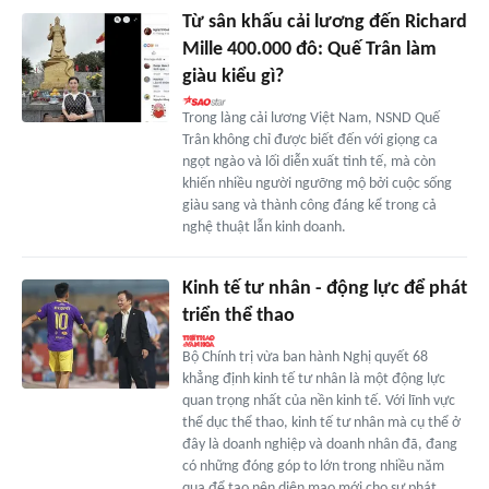
Từ sân khấu cải lương đến Richard
Mille 400.000 đô: Quế Trân làm
giàu kiểu gì?
Trong làng cải lương Việt Nam, NSND Quế
Trân không chỉ được biết đến với giọng ca
ngọt ngào và lối diễn xuất tinh tế, mà còn
khiến nhiều người ngưỡng mộ bởi cuộc sống
giàu sang và thành công đáng kể trong cả
nghệ thuật lẫn kinh doanh.
Kinh tế tư nhân - động lực để phát
triển thể thao
Bộ Chính trị vừa ban hành Nghị quyết 68
khẳng định kinh tế tư nhân là một động lực
quan trọng nhất của nền kinh tế. Với lĩnh vực
thể dục thể thao, kinh tế tư nhân mà cụ thể ở
đây là doanh nghiệp và doanh nhân đã, đang
có những đóng góp to lớn trong nhiều năm
qua để tạo nên diện mạo mới cho sự phát