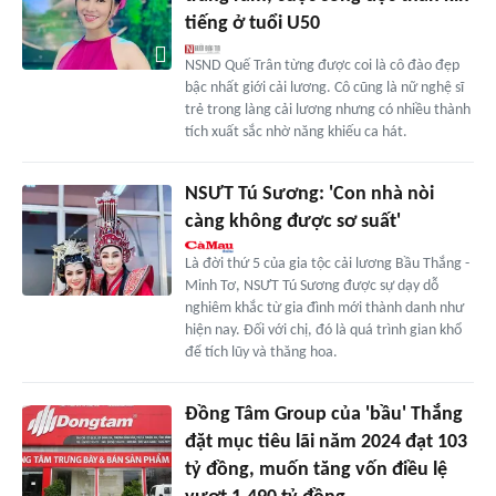
tiếng ở tuổi U50
NSND Quế Trân từng được coi là cô đào đẹp
bậc nhất giới cải lương. Cô cũng là nữ nghệ sĩ
trẻ trong làng cải lương nhưng có nhiều thành
tích xuất sắc nhờ năng khiếu ca hát.
NSƯT Tú Sương: 'Con nhà nòi
càng không được sơ suất'
Là đời thứ 5 của gia tộc cải lương Bầu Thắng -
Minh Tơ, NSƯT Tú Sương được sự dạy dỗ
nghiêm khắc từ gia đình mới thành danh như
hiện nay. Ðối với chị, đó là quá trình gian khổ
để tích lũy và thăng hoa.
Đồng Tâm Group của 'bầu' Thắng
đặt mục tiêu lãi năm 2024 đạt 103
tỷ đồng, muốn tăng vốn điều lệ