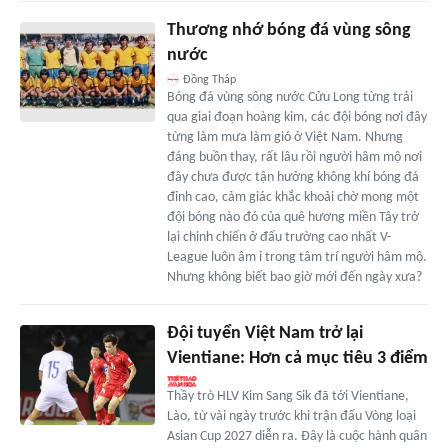
Thương nhớ bóng đá vùng sông
nước
Đồng Tháp
Bóng đá vùng sông nước Cửu Long từng trải
qua giai đoạn hoàng kim, các đội bóng nơi đây
từng làm mưa làm gió ở Việt Nam. Nhưng
đáng buồn thay, rất lâu rồi người hâm mộ nơi
đây chưa được tận hưởng không khí bóng đá
đỉnh cao, cảm giác khắc khoải chờ mong một
đội bóng nào đó của quê hương miền Tây trở
lại chinh chiến ở đấu trường cao nhất V-
League luôn âm ỉ trong tâm trí người hâm mộ.
Nhưng không biết bao giờ mới đến ngày xưa?
Đội tuyển Việt Nam trở lại
Vientiane: Hơn cả mục tiêu 3 điểm
Thầy trò HLV Kim Sang Sik đã tới Vientiane,
Lào, từ vài ngày trước khi trận đấu Vòng loại
Asian Cup 2027 diễn ra. Đây là cuộc hành quân