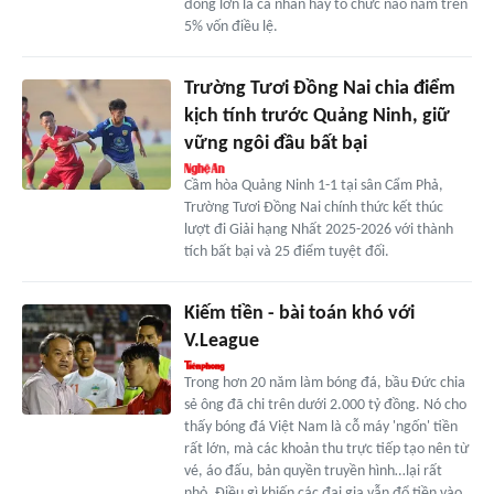
đông lớn là cá nhân hay tổ chức nào nắm trên
5% vốn điều lệ.
Trường Tươi Đồng Nai chia điểm
kịch tính trước Quảng Ninh, giữ
vững ngôi đầu bất bại
Cầm hòa Quảng Ninh 1-1 tại sân Cẩm Phả,
Trường Tươi Đồng Nai chính thức kết thúc
lượt đi Giải hạng Nhất 2025-2026 với thành
tích bất bại và 25 điểm tuyệt đối.
Kiếm tiền - bài toán khó với
V.League
Trong hơn 20 năm làm bóng đá, bầu Đức chia
sẻ ông đã chi trên dưới 2.000 tỷ đồng. Nó cho
thấy bóng đá Việt Nam là cỗ máy 'ngốn' tiền
rất lớn, mà các khoản thu trực tiếp tạo nên từ
vé, áo đấu, bản quyền truyền hình…lại rất
nhỏ. Điều gì khiến các đại gia vẫn đổ tiền vào