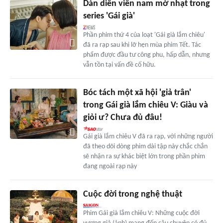
Dàn diễn viên nam mờ nhạt trong
series 'Gái già'
Phần phim thứ 4 của loạt 'Gái già lắm chiêu'
đã ra rạp sau khi lỡ hẹn mùa phim Tết. Tác
phẩm được đầu tư công phu, hấp dẫn, nhưng
vẫn tồn tại vấn đề cố hữu.
Bóc tách một xã hội 'giả trân'
trong Gái già lắm chiêu V: Giàu và
giỏi ư? Chưa đủ đâu!
Gái già lắm chiêu V đã ra rạp, với những người
đã theo dõi dòng phim dài tập này chắc chắn
sẽ nhận ra sự khác biệt lớn trong phần phim
đang ngoài rạp này
Cuộc đời trong nghệ thuật
Phim Gái già lắm chiêu V: Những cuộc đời