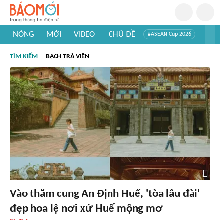
NÓNG
MỚI
VIDEO
CHỦ ĐỀ
#ASEAN Cup 2026
#Trí tuệ nhân tạo
#Mỹ - Iran
#Khám phá Việt Nam
TÌM KIẾM
BẠCH TRÀ VIÊN
#Khám phá thế giới
Vào thăm cung An Định Huế, 'tòa lâu đài'
đẹp hoa lệ nơi xứ Huế mộng mơ