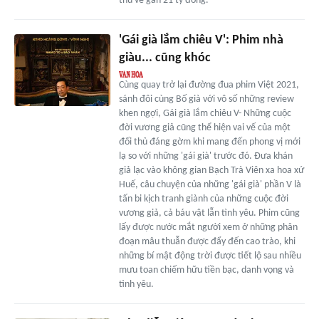
thu về gần 21 tỷ đồng.
'Gái già lắm chiêu V': Phim nhà
giàu... cũng khóc
Cùng quay trở lại đường đua phim Việt 2021,
sánh đôi cùng Bố già với vô số những review
khen ngợi, Gái già lắm chiêu V- Những cuộc
đời vương giả cũng thể hiện vai vế của một
đối thủ đáng gờm khi mang đến phong vị mới
lạ so với những 'gái già' trước đó. Đưa khán
giả lạc vào không gian Bạch Trà Viên xa hoa xứ
Huế, câu chuyện của những 'gái già' phần V là
tấn bi kịch tranh giành của những cuộc đời
vương giả, cả báu vật lẫn tình yêu. Phim cũng
lấy được nước mắt người xem ở những phân
đoạn mâu thuẫn được đẩy đến cao trào, khi
những bí mật động trời được tiết lộ sau nhiều
mưu toan chiếm hữu tiền bạc, danh vọng và
tình yêu.