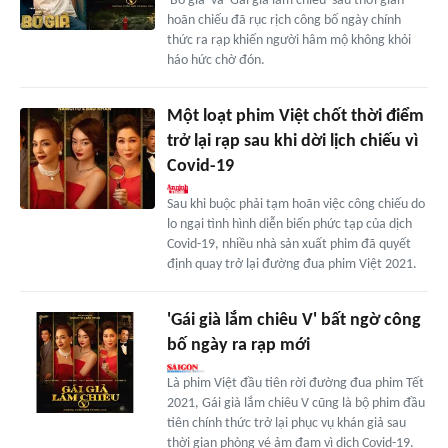
'Bố già' và 'Gái già lắm chiêu' sau thời gian
hoãn chiếu đã rục rịch công bố ngày chính
thức ra rạp khiến người hâm mộ không khỏi
háo hức chờ đón.
Một loạt phim Việt chốt thời điểm
trở lại rạp sau khi dời lịch chiếu vì
Covid-19
Sau khi buộc phải tạm hoãn việc công chiếu do
lo ngại tình hình diễn biến phức tạp của dịch
Covid-19, nhiều nhà sản xuất phim đã quyết
định quay trở lại đường đua phim Việt 2021.
'Gái già lắm chiêu V' bất ngờ công
bố ngày ra rạp mới
Là phim Việt đầu tiên rời đường đua phim Tết
2021, Gái già lắm chiêu V cũng là bộ phim đầu
tiên chính thức trở lại phục vụ khán giả sau
thời gian phòng vé ảm đạm vì dịch Covid-19.