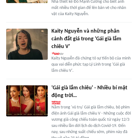
Nhà thiết kế Đỗ Mạnh Cường cho biết anh
mất nhiều thời gian để lên bản vẽ cho nhân
vật của Kaity Nguyễn.
Kaity Nguyễn và những phân
cảnh đắt giá trong 'Gái già lắm
chiêu V'
Kaity Nguyễn đã chứng tỏ sự tiến bộ của mình
qua vai diễn phức tạp Lý Linh trong 'Gái già
lắm chiêu V'.
'Gái già lắm chiêu' - Nhiều bí mật
động trời…
Nằm trong 'vũ trụ' Gái già lắm chiêu, bộ phim
điện ảnh Gái già lắm chiêu V - Những cuộc đời
vương giả công chiếu toàn quốc từ ngày 12/3
sau nhiều lần dời lịch do dịch Covid-19. Đến
nay, sau những suất chiếu sớm, phim này đã