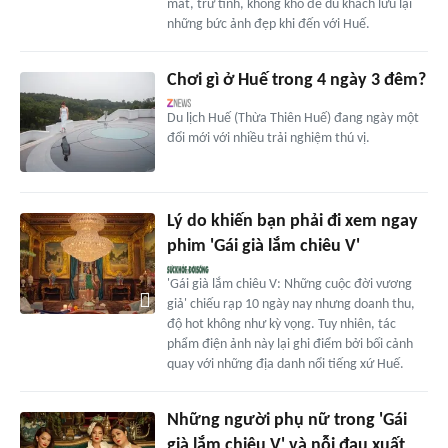
mát, trữ tình, không khó để du khách lưu lại
những bức ảnh đẹp khi đến với Huế.
Chơi gì ở Huế trong 4 ngày 3 đêm?
Du lịch Huế (Thừa Thiên Huế) đang ngày một
đổi mới với nhiều trải nghiệm thú vị.
Lý do khiến bạn phải đi xem ngay
phim 'Gái già lắm chiêu V'
'Gái già lắm chiêu V: Những cuộc đời vương
giả' chiếu rạp 10 ngày nay nhưng doanh thu,
độ hot không như kỳ vọng. Tuy nhiên, tác
phẩm điện ảnh này lại ghi điểm bởi bối cảnh
quay với những địa danh nổi tiếng xứ Huế.
Những người phụ nữ trong 'Gái
già lắm chiêu V' và nỗi đau xuất