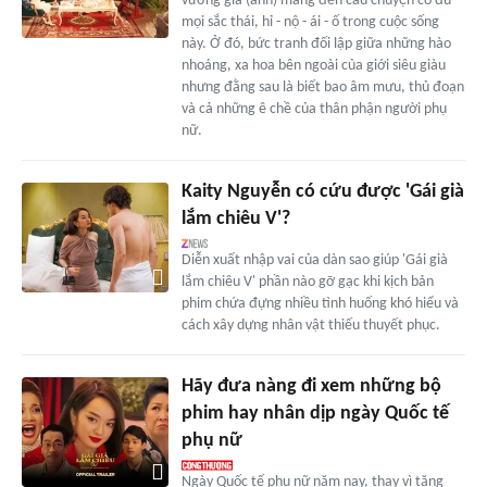
vương giả (ảnh) mang đến câu chuyện có đủ
mọi sắc thái, hỉ - nộ - ái - ố trong cuộc sống
này. Ở đó, bức tranh đối lập giữa những hào
nhoáng, xa hoa bên ngoài của giới siêu giàu
nhưng đằng sau là biết bao âm mưu, thủ đoạn
và cả những ê chề của thân phận người phụ
nữ.
Kaity Nguyễn có cứu được 'Gái già
lắm chiêu V'?
Diễn xuất nhập vai của dàn sao giúp 'Gái già
lắm chiêu V' phần nào gỡ gạc khi kịch bản
phim chứa đựng nhiều tình huống khó hiểu và
cách xây dựng nhân vật thiếu thuyết phục.
Hãy đưa nàng đi xem những bộ
phim hay nhân dịp ngày Quốc tế
phụ nữ
Ngày Quốc tế phụ nữ năm nay, thay vì tặng