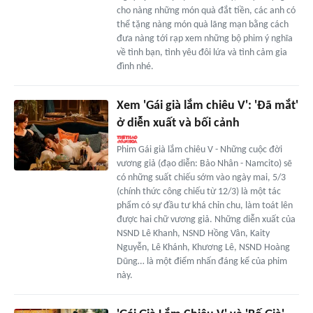
cho nàng những món quà đắt tiền, các anh có
thể tặng nàng món quà lãng mạn bằng cách
đưa nàng tới rạp xem những bộ phim ý nghĩa
về tình bạn, tình yêu đôi lứa và tình cảm gia
đình nhé.
Xem 'Gái già lắm chiêu V': 'Đã mắt'
ở diễn xuất và bối cảnh
Phim Gái già lắm chiêu V - Những cuộc đời
vương giả (đạo diễn: Bảo Nhân - Namcito) sẽ
có những suất chiếu sớm vào ngày mai, 5/3
(chính thức công chiếu từ 12/3) là một tác
phẩm có sự đầu tư khá chỉn chu, làm toát lên
được hai chữ vương giả. Những diễn xuất của
NSND Lê Khanh, NSND Hồng Vân, Kaity
Nguyễn, Lê Khánh, Khương Lê, NSND Hoàng
Dũng… là một điểm nhấn đáng kể của phim
này.