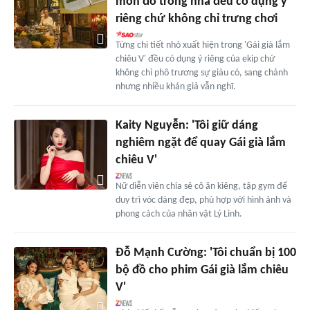
món đồ trong nhà đều có dụng ý
riêng chứ không chỉ trưng chơi
Từng chi tiết nhỏ xuất hiện trong 'Gái già lắm
chiêu V' đều có dụng ý riêng của ekip chứ
không chỉ phô trương sự giàu có, sang chảnh
nhưng nhiều khán giả vẫn nghĩ.
Kaity Nguyễn: 'Tôi giữ dáng
nghiêm ngặt để quay Gái già lắm
chiêu V'
Nữ diễn viên chia sẻ cô ăn kiêng, tập gym để
duy trì vóc dáng đẹp, phù hợp với hình ảnh và
phong cách của nhân vật Lý Linh.
Đỗ Mạnh Cường: 'Tôi chuẩn bị 100
bộ đồ cho phim Gái già lắm chiêu
V'