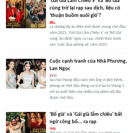
'Gái Già Lắm Chiêu V' và 'Bố Già'
cùng trở lại rạp sau dịch, liệu có
'thuận buồm xuôi gió'?
Là những dự án điện ảnh được mong chờ đầu
năm 2021, 'Gái Già Lắm Chiêu V' và 'Bố Già'
cùng 'ấn định' ngày ra rạp, chính thức bước
vào 'cuộc đua phòng vé' năm 2021.
Cuộc cạnh tranh của Nhã Phương,
Lan Ngọc
Sau hai tháng đầu năm yên ắng vì dịch bệnh,
phòng vé Việt dần đông vui trở lại từ tháng 3
với sự xuất hiện của nhiều tựa phim nội địa
được chờ đón.
'Bố già' và 'Gái già lắm chiêu' bất
ngờ công bố... ra rạp