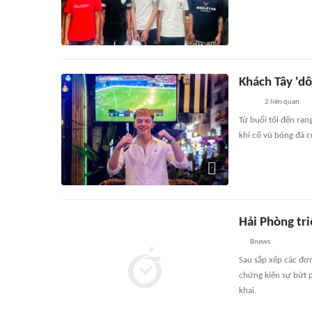
Khách Tây 'dô
2
liên quan
Từ buổi tối đến rạn
khí cổ vũ bóng đá c
Hải Phòng tri
Bnews
Sau sắp xếp các đơ
chứng kiến sự bứt p
khai.