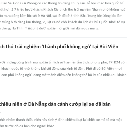
ên Báo Sài Gòn Giải Phóng có các thông tin đáng chú ý sau: Lễ hội Pháo hoa quốc tế
t hơn 2,7 triệu lượt khách; Khách Tây thích thú trải nghiệm 'thành phố không ngủ'
báo mưa dông kèm lốc sét ở Hà Nội, sạt lở đất ở 3 tỉnh Bắc, Trung bộ; Dông lốc làm
è trúng ô tô đang lưu thông; Vụ lật ca nô chở khách du lịch ở Phú Quốc: Khởi tố vụ
trưởng; Hà Tĩnh: Triệt phá đường dây môi giới mại dâm qua mạng.
ch thú trải nghiệm 'thành phố không ngủ' tại Bùi Viện
g với những công trình mang dấu ấn lịch sử hay nền ẩm thực phong phú, TPHCM còn
 khách quốc tế nhờ không khí sôi động của kinh tế đêm. Phố đi bộ Bùi Viện - nơi
'con phố không ngủ', đang trở thành điểm đến không thể bỏ lỡ của nhiều du khách
hiếu niên ở Đà Nẵng dàn cảnh cướp lại xe đã bán
n
 phê, nhóm thanh thiếu niên nảy sinh ý định chiếm đoạt lại chiếc xe mô tô mà một
óm trước đó đã bán cho người khác.