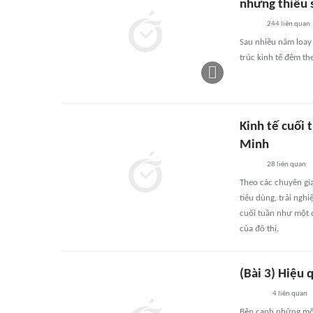
nhưng thiếu 
244
liên quan
Sau nhiều năm loay 
trúc kinh tế đêm th
Kinh tế cuối 
Minh
28
liên quan
Theo các chuyên gia
tiêu dùng, trải ngh
cuối tuần như một 
của đô thị.
(Bài 3) Hiệu q
4
liên quan
Bên cạnh những mô 