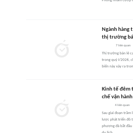
Phòng nhằm cướp lạ
Ngành hàng t
thị trường b
7
liên quan
Thị trường bán lẻ 
trong quý I/2026, 
biến này xảy ra tro
Kinh tế đêm t
chế vận hành
4
liên quan
Sau giai đoạn trầm 
lược phát triển đô t
phương đã bắt đầu t
du lịch...