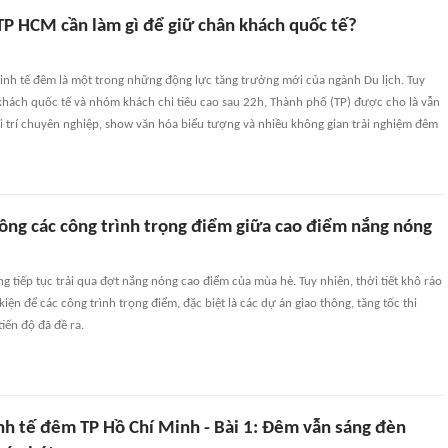
TP HCM cần làm gì để giữ chân khách quốc tế?
nh tế đêm là một trong những động lực tăng trưởng mới của ngành Du lịch. Tuy
khách quốc tế và nhóm khách chi tiêu cao sau 22h, Thành phố (TP) được cho là vẫn
ải trí chuyên nghiệp, show văn hóa biểu tượng và nhiều không gian trải nghiệm đêm
công các công trình trọng điểm giữa cao điểm nắng nóng
g tiếp tục trải qua đợt nắng nóng cao điểm của mùa hè. Tuy nhiên, thời tiết khô ráo
iện để các công trình trọng điểm, đặc biệt là các dự án giao thông, tăng tốc thi
iến độ đã đề ra.
nh tế đêm TP Hồ Chí Minh - Bài 1: Đêm vẫn sáng đèn