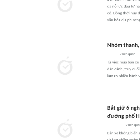
đã nỗ lực đầu tư n
có. Đồng thời huy đ
văn hóa địa phương
Nhóm thanh, t
9
liên quan
Từ việc mua bán xe 
dàn cảnh, truy đuổi
làm rõ nhiều hành v
Bắt giữ 6 ng
đường phố H
9
liên qua
Bán xe không biển s