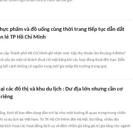
i xe, nhóm nghi phạm vừa bị cảnh sát bắt giữ.
hực phẩm và đồ uống cùng thời trang tiếp tục dẫn dắt
án lẻ TP Hồ Chí Minh
cao cấp Thành phố Hồ Chí Minh ghi nhận mức hấp thụ thuần âm khoảng 4.800m²
chủ yếu do một số khách thuê rời mặt bằng khi các hợp đồng thuê đến hạn. Diễn
ng bối cảnh không có nguồn cung mới gia nhập thị trường trong quý.
ại các đô thị và khu du lịch : Dư địa lớn nhưng cần cơ
 riêng
lắng, kinh tế ban đêm đang dần trở lại như một hướng đi quan trọng trong chiến
hị và du lịch tại Việt Nam. Từ TP. Hồ Chí Minh đến Hà Nội, Đà Nẵng, nhiều địa
ái kích hoạt các hoạt động dịch vụ về đêm nhằm gia tăng giá trị gia tăng cho ngành