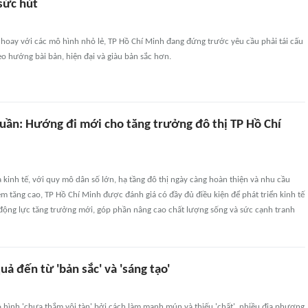
sức hút
hoay với các mô hình nhỏ lẻ, TP Hồ Chí Minh đang đứng trước yêu cầu phải tái cấu
eo hướng bài bản, hiện đại và giàu bản sắc hơn.
tuần: Hướng đi mới cho tăng trưởng đô thị TP Hồ Chí
 kinh tế, với quy mô dân số lớn, hạ tầng đô thị ngày càng hoàn thiện và nhu cầu
iệm tăng cao, TP Hồ Chí Minh được đánh giá có đầy đủ điều kiện để phát triển kinh tế
động lực tăng trưởng mới, góp phần nâng cao chất lượng sống và sức cạnh tranh
uả đến từ 'bản sắc' và 'sáng tạo'
hình 'chưa thắm vội tàn' bởi cách làm manh mún và thiếu 'chất', nhiều địa phương