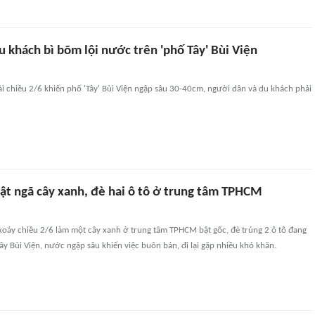
 khách bì bõm lội nước trên 'phố Tây' Bùi Viện
i chiều 2/6 khiến phố 'Tây' Bùi Viện ngập sâu 30-40cm, người dân và du khách phải
t ngã cây xanh, đè hai ô tô ở trung tâm TPHCM
oáy chiều 2/6 làm một cây xanh ở trung tâm TPHCM bật gốc, đè trúng 2 ô tô đang
Tây Bùi Viện, nước ngập sâu khiến việc buôn bán, đi lại gặp nhiều khó khăn.