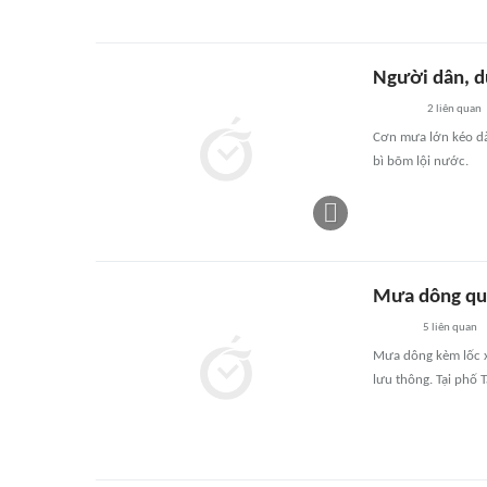
Người dân, du
2
liên quan
Cơn mưa lớn kéo dà
bì bõm lội nước.
Mưa dông quậ
5
liên quan
Mưa dông kèm lốc x
lưu thông. Tại phố 