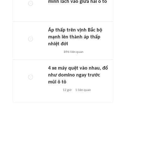
mình lách vào giữa hai ô tô
Áp thấp trên vịnh Bắc bộ
mạnh lên thành áp thấp
nhiệt đới
896
liên quan
4 xe máy quệt vào nhau, đổ
như domino ngay trước
mũi ô tô
12 giờ
1
liên quan