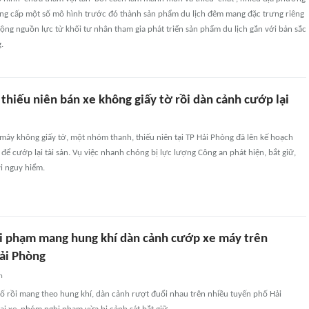
âng cấp một số mô hình trước đó thành sản phẩm du lịch đêm mang đặc trưng riêng
ộng nguồn lực từ khối tư nhân tham gia phát triển sản phẩm du lịch gắn với bản sắc
.
hiếu niên bán xe không giấy tờ rồi dàn cảnh cướp lại
máy không giấy tờ, một nhóm thanh, thiếu niên tại TP Hải Phòng đã lên kế hoạch
 để cướp lại tài sản. Vụ việc nhanh chóng bị lực lượng Công an phát hiện, bắt giữ,
i nguy hiểm.
hi phạm mang hung khí dàn cảnh cướp xe máy trên
ải Phòng
n
ố rồi mang theo hung khí, dàn cảnh rượt đuổi nhau trên nhiều tuyến phố Hải