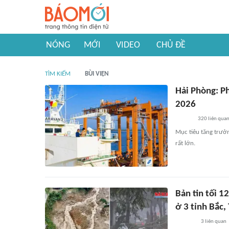
NÓNG
MỚI
VIDEO
CHỦ ĐỀ
TÌM KIẾM
BÙI VIỆN
Hải Phòng: P
2026
320
liên qua
Mục tiêu tăng trưở
rất lớn.
Bản tin tối 1
ở 3 tỉnh Bắc,
3
liên quan