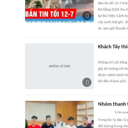
Bản tin tối 12-7 tr
Đà Nẵng 2026 thu hú
tại Bùi Viện; Cảnh 
cây xanh bật gốc, đ
án, tạm giữ thuyền 
Khách Tây thí
Không chỉ nổi tiến
gây ấn tượng với du
được mệnh danh là 
khi đến thành phố.
Nhóm thanh t
6
liên qua
Trong lúc tụ tập cà
đối tượng trong nh