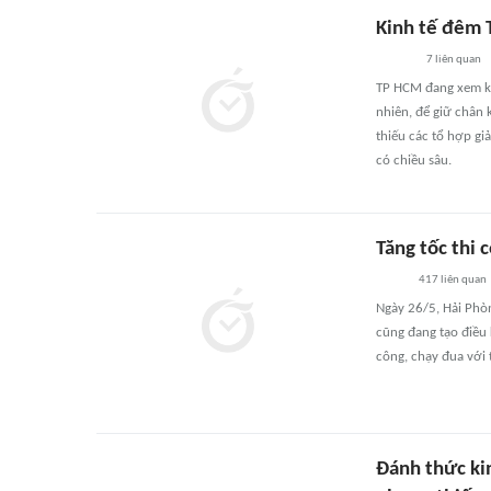
Kinh tế đêm 
7
liên quan
TP HCM đang xem ki
nhiên, để giữ chân 
thiếu các tổ hợp gi
có chiều sâu.
Tăng tốc thi 
417
liên quan
Ngày 26/5, Hải Phòn
cũng đang tạo điều k
công, chạy đua với t
Đánh thức ki