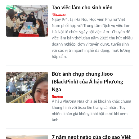
Tạo việc làm cho sinh viên
Ngày 9/4, tại Hà Nội, Học viện Phụ nữ Việt
Nam phối hợp với Trung tâm Dịch vụ việc làm
Hà Nội tổ chức Ngày hội việc làm - Chuyên đề
việc làm bán thời gian năm 2025 thu hút nhiều
doanh nghiệp, đơn vị tuyển dụng, tuyển sinh
với các vị trí ngành nghề đa dạng, mức lương
hấp dẫn.
Bức ảnh chụp chung Jisoo
(BlackPink) của Á hậu Phương
Nga
Á hậu Phương Nga chia sẻ khoảnh khắc chung
khung hình với Jisoo lên trang cá nhân. Tuy
nhiên, khán giả không khỏi bật cười khi xem
ảnh.
7 năm ngọt ngào của cặp sao Việt