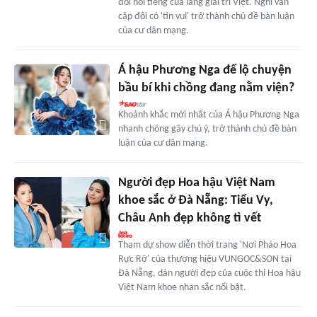
đôi nổi tiếng của làng giải trí Việt. Nghi vấn
cặp đôi có 'tin vui' trở thành chủ đề bàn luận
của cư dân mạng.
Á hậu Phương Nga để lộ chuyện
bầu bí khi chồng đang nằm viện?
Khoảnh khắc mới nhất của Á hậu Phương Nga
nhanh chóng gây chú ý, trở thành chủ đề bàn
luận của cư dân mạng.
Người đẹp Hoa hậu Việt Nam
khoe sắc ở Đà Nẵng: Tiểu Vy,
Châu Anh đẹp không tì vết
Tham dự show diễn thời trang 'Nơi Pháo Hoa
Rực Rỡ' của thương hiệu VUNGOC&SON tại
Đà Nẵng, dàn người đẹp của cuộc thi Hoa hậu
Việt Nam khoe nhan sắc nổi bật.