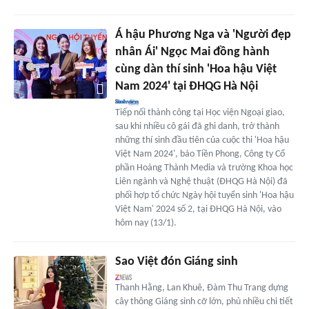
Á hậu Phương Nga và 'Người đẹp
nhân Ái' Ngọc Mai đồng hành
cùng dàn thí sinh 'Hoa hậu Việt
Nam 2024' tại ĐHQG Hà Nội
Tiếp nối thành công tại Học viện Ngoại giao,
sau khi nhiều cô gái đã ghi danh, trở thành
những thí sinh đầu tiên của cuộc thi 'Hoa hậu
Việt Nam 2024', báo Tiền Phong, Công ty Cổ
phần Hoàng Thành Media và trường Khoa học
Liên ngành và Nghệ thuật (ĐHQG Hà Nội) đã
phối hợp tổ chức Ngày hội tuyển sinh 'Hoa hậu
Việt Nam' 2024 số 2, tại ĐHQG Hà Nội, vào
hôm nay (13/1).
Sao Việt đón Giáng sinh
Thanh Hằng, Lan Khuê, Đàm Thu Trang dựng
cây thông Giáng sinh cỡ lớn, phủ nhiều chi tiết