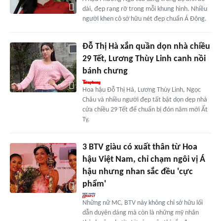
dài, đẹp rạng rỡ trong mỗi khung hình. Nhiều
người khen cô sở hữu nét đẹp chuẩn Á Đông.
Đỗ Thị Hà xắn quần dọn nhà chiều
29 Tết, Lương Thùy Linh canh nồi
bánh chưng
Hoa hậu Đỗ Thị Hà, Lương Thùy Linh, Ngọc
Châu và nhiều người đẹp tất bật dọn dẹp nhà
cửa chiều 29 Tết để chuẩn bị đón năm mới Ất
Tỵ.
3 BTV giàu có xuất thân từ Hoa
hậu Việt Nam, chỉ chạm ngôi vị Á
hậu nhưng nhan sắc đều 'cực
phẩm'
Những nữ MC, BTV này không chỉ sở hữu lối
dẫn duyên dáng mà còn là những mỹ nhân