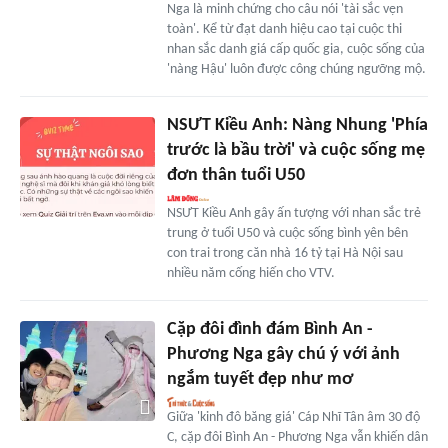
Nga là minh chứng cho câu nói 'tài sắc vẹn
toàn'. Kể từ đạt danh hiệu cao tại cuộc thi
nhan sắc danh giá cấp quốc gia, cuộc sống của
'nàng Hậu' luôn được công chúng ngưỡng mộ.
NSƯT Kiều Anh: Nàng Nhung 'Phía
trước là bầu trời' và cuộc sống mẹ
đơn thân tuổi U50
NSƯT Kiều Anh gây ấn tượng với nhan sắc trẻ
trung ở tuổi U50 và cuộc sống bình yên bên
con trai trong căn nhà 16 tỷ tại Hà Nội sau
nhiều năm cống hiến cho VTV.
Cặp đôi đình đám Bình An -
Phương Nga gây chú ý với ảnh
ngắm tuyết đẹp như mơ
Giữa 'kinh đô băng giá' Cáp Nhĩ Tân âm 30 độ
C, cặp đôi Bình An - Phương Nga vẫn khiến dân