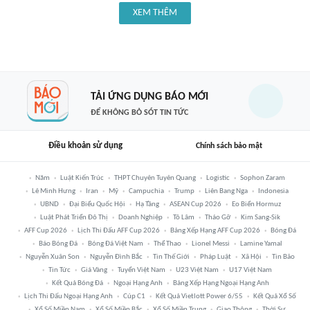
XEM THÊM
TẢI ỨNG DỤNG BÁO MỚI
ĐỂ KHÔNG BỎ SÓT TIN TỨC
Điều khoản sử dụng
Chính sách bảo mật
Năm
Luật Kiến Trúc
THPT Chuyên Tuyên Quang
Logistic
Sophon Zaram
Lê Minh Hưng
Iran
Mỹ
Campuchia
Trump
Liên Bang Nga
Indonesia
UBND
Đại Biểu Quốc Hội
Hạ Tầng
ASEAN Cup 2026
Eo Biển Hormuz
Luật Phát Triển Đô Thị
Doanh Nghiệp
Tô Lâm
Tháo Gỡ
Kim Sang-Sik
AFF Cup 2026
Lịch Thi Đấu AFF Cup 2026
Bảng Xếp Hạng AFF Cup 2026
Bóng Đá
Báo Bóng Đá
Bóng Đá Việt Nam
Thể Thao
Lionel Messi
Lamine Yamal
Nguyễn Xuân Son
Nguyễn Đình Bắc
Tin Thế Giới
Pháp Luật
Xã Hội
Tin Bão
Tin Tức
Giá Vàng
Tuyển Việt Nam
U23 Việt Nam
U17 Việt Nam
Kết Quả Bóng Đá
Ngoại Hạng Anh
Bảng Xếp Hạng Ngoại Hạng Anh
Lịch Thi Đấu Ngoại Hạng Anh
Cúp C1
Kết Quả Vietlott Power 6/55
Kết Quả Xổ Số
Xổ Số Miền Nam
Xổ Số Miền Bắc
Xổ Số Miền Trung
Giao Thông
Thời Sự