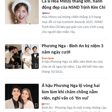
Ca sĩ Hòa Minzy thắng lớn, hành
động đẹp của NSND Trịnh Kim Chi
Hòa Minzy vui mừng chiến thắng 2/3 hạng
mục đề cử tại Icontent Awards 2025. NSND
Trịnh Kim Chi kêu gọi giải cứu cam Vĩnh Long
cho người dân miền Tây.
Phương Nga - Bình An kỷ niệm 3
năm ngày cưới
Á hậu Phương Nga và diễn viên Bình An vừa
chia sẻ về ngày kỷ niệm. Cặp đôi kết hôn vào
tháng 10/2022.
Á hậu Phương Nga lộ vòng hai
lùm lùm khi chăm chồng nằm
viện, nghi vấn có 'tin vui'
Bình An - Phương Nga là một trong những cặp