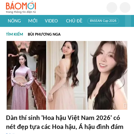
NÓNG
MỚI
VIDEO
CHỦ ĐỀ
#ASEAN Cup 2026
#Trí tuệ nhân tạo
#Mỹ - Iran
#Khám phá Việt Nam
TÌM KIẾM
BÙI PHƯƠNG NGA
#Khám phá thế giới
Dàn thí sinh 'Hoa hậu Việt Nam 2026' có
nét đẹp tựa các Hoa hậu, Á hậu đình đám