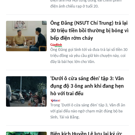
Điện ảnh Hà Nội từng đóng vai chính phim
điện ảnh chiếu rạp ở tuổi 20.
Ông Đăng (NSƯT Chí Trung) trả lại
30 triệu tiền bồi thường bị bỏng vì
bếp điện rởm cháy
Ông Đăng gọi Sinh tới và đưa trả lại số tiền 30
triệu đồng và yêu cầu giữ kín chuyện này, coi
đây là bài học lớn cho Vân.
'Dưới ô cửa sáng đèn' tập 3: Vân
đụng độ 3 ông anh khi đang hẹn
hò với trai đểu
Trong 'Dưới ô cửa sáng đèn' tập 3, Vân đi ăn
với giai đểu nào ngờ chạm mặt đúng bộ ba
Sinh, Tài và Bằng.
Biên kịch Huyền Lê lưu lại ký ức