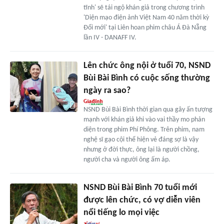
tĩnh' sẽ tái ngộ khán giả trong chương trình
'Diện mạo điện ảnh Việt Nam 40 năm thời kỳ
Đổi mới' tại Liên hoan phim châu Á Đà Nẵng
lần IV - DANAFF IV.
Lên chức ông nội ở tuổi 70, NSND
Bùi Bài Bình có cuộc sống thường
ngày ra sao?
NSND Bùi Bài Bình thời gian qua gây ấn tượng
mạnh với khán giả khi vào vai thầy mo phản
diện trong phim Phí Phông. Trên phim, nam
nghệ sĩ gạo cội thể hiện vẻ đáng sợ là vậy
nhưng ở đời thực, ông lại là người chồng,
người cha và người ông ấm áp.
NSND Bùi Bài Bình 70 tuổi mới
được lên chức, có vợ diễn viên
nổi tiếng lo mọi việc