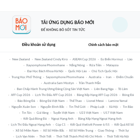
TẢI ỨNG DỤNG BÁO MỚI
ĐỂ KHÔNG BỎ SÓT TIN TỨC
Điều khoản sử dụng
Chính sách bảo mật
New Zealand
New Zealand Cindy Kiro
ASEAN Cup 2026
Eo Biển Hormuz
Lào
Xaysomphone Phomvihane
Nắng Nóng
Rửa Tiền
Malaysia
Đại Học Bách Khoa Hà Nội
Quốc Hội Lào
Chủ Tịch Quốc Hội
Trung Học Phổ Thông
Saysomphone Phomvihane
Australia
Iran
Điểm Chuẩn
Australia Sam Mostyn
Trần Thanh Mẫn
Ban Chấp Hành Trung Ương Đảng Cộng Sản Việt Nam
Liên Bang Nga
Tô Lâm
AFF Cup 2026
Lịch Thi Đấu AFF Cup 2026
Bảng Xếp Hạng AFF Cup 2026
Bóng Đá
Báo Bóng Đá
Bóng Đá Việt Nam
Thể Thao
Lionel Messi
Lamine Yamal
Nguyễn Xuân Son
Nguyễn Đình Bắc
Tin Thế Giới
Pháp Luật
Xã Hội
Tin Bão
Tin Tức
Giá Vàng
Tuyển Việt Nam
U23 Việt Nam
U17 Việt Nam
Kết Quả Bóng Đá
Ngoại Hạng Anh
Bảng Xếp Hạng Ngoại Hạng Anh
Lịch Thi Đấu Ngoại Hạng Anh
Cúp C1
Kết Quả Vietlott Power 6/55
Kết Quả Xổ Số
Xổ Số Miền Nam
Xổ Số Miền Bắc
Xổ Số Miền Trung
Giao Thông
Thời Sự
Lịch Vạn Niên
Thời Tiết
Thời Tiết Thành Phố Hồ Chí Minh
Thời Tiết Hà Nội