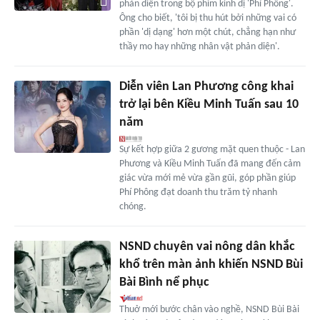
phản diện trong bộ phim kinh dị 'Phí Phông'.
Ông cho biết, 'tôi bị thu hút bởi những vai có
phần 'dị dạng' hơn một chút, chẳng hạn như
thầy mo hay những nhân vật phản diện'.
Diễn viên Lan Phương công khai
trở lại bên Kiều Minh Tuấn sau 10
năm
Sự kết hợp giữa 2 gương mặt quen thuộc - Lan
Phương và Kiều Minh Tuấn đã mang đến cảm
giác vừa mới mẻ vừa gần gũi, góp phần giúp
Phí Phông đạt doanh thu trăm tỷ nhanh
chóng.
NSND chuyên vai nông dân khắc
khổ trên màn ảnh khiến NSND Bùi
Bài Bình nể phục
Thuở mới bước chân vào nghề, NSND Bùi Bài