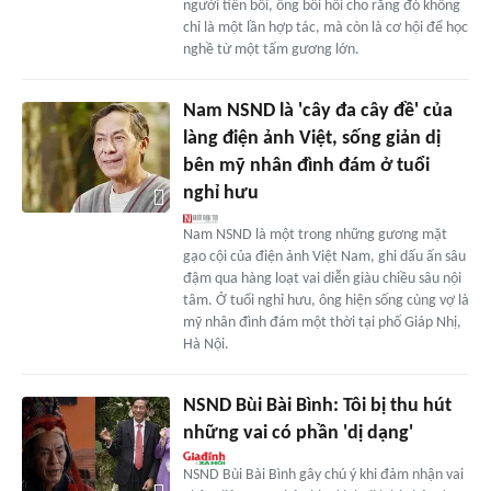
người tiền bối, ông bồi hồi cho rằng đó không
chỉ là một lần hợp tác, mà còn là cơ hội để học
nghề từ một tấm gương lớn.
Nam NSND là 'cây đa cây đề' của
làng điện ảnh Việt, sống giản dị
bên mỹ nhân đình đám ở tuổi
nghỉ hưu
Nam NSND là một trong những gương mặt
gạo cội của điện ảnh Việt Nam, ghi dấu ấn sâu
đậm qua hàng loạt vai diễn giàu chiều sâu nội
tâm. Ở tuổi nghỉ hưu, ông hiện sống cùng vợ là
mỹ nhân đình đám một thời tại phố Giáp Nhị,
Hà Nội.
NSND Bùi Bài Bình: Tôi bị thu hút
những vai có phần 'dị dạng'
NSND Bùi Bài Bình gây chú ý khi đảm nhận vai