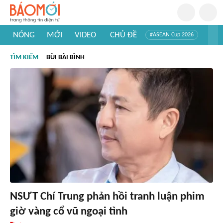
NÓNG
MỚI
VIDEO
CHỦ ĐỀ
#ASEAN Cup 2026
#Trí tuệ nhân tạo
#Mỹ - Iran
#Khám phá Việt Nam
TÌM KIẾM
BÙI BÀI BÌNH
#Khám phá thế giới
NSƯT Chí Trung phản hồi tranh luận phim
giờ vàng cổ vũ ngoại tình