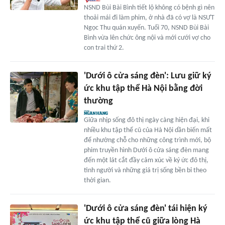
NSND Bùi Bài Bình tiết lộ không có bệnh gì nên
thoải mái đi làm phim, ở nhà đã có vợ là NSƯT
Ngọc Thu quán xuyến. Tuổi 70, NSND Bùi Bài
Bình vừa lên chức ông nội và mới cưới vợ cho
con trai thứ 2.
'Dưới ô cửa sáng đèn': Lưu giữ ký
ức khu tập thể Hà Nội bằng đời
thường
Giữa nhịp sống đô thị ngày càng hiện đại, khi
nhiều khu tập thể cũ của Hà Nội dần biến mất
để nhường chỗ cho những công trình mới, bộ
phim truyền hình Dưới ô cửa sáng đèn mang
đến một lát cắt đầy cảm xúc về ký ức đô thị,
tình người và những giá trị sống bền bỉ theo
thời gian.
'Dưới ô cửa sáng đèn' tái hiện ký
ức khu tập thể cũ giữa lòng Hà