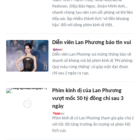
Tuấn, NSƯT Hạnh Thúy, Nina Nutthacha
Padovan, Diệp Bảo Ngọc, Đoàn Minh Anh…
nhanh chóng tạo nên cơn sốt phòng vé khi liên
tiếp xác lập nhiều thành tích 'vô tiền khoáng
hậu' đối với dòng phim kinh dị Việt.
Diễn viên Lan Phương báo tin vui
Diễn viên Lan Phương vui mừng thông báo về
doanh số khủng mà bộ phim kinh dị 'Phí phông:
Quỷ máu rừng thiêng' cô góp mặt đạt được
chỉ sau 2 ngày ra rạp.
Phim kinh dị của Lan Phương
vượt mốc 50 tỷ đồng chỉ sau 3
ngày
Phim kinh dị có Lan Phương tham gia gây chú ý
với tốc độ tăng trưởng ấn tượng và phản hồi
tích cực.