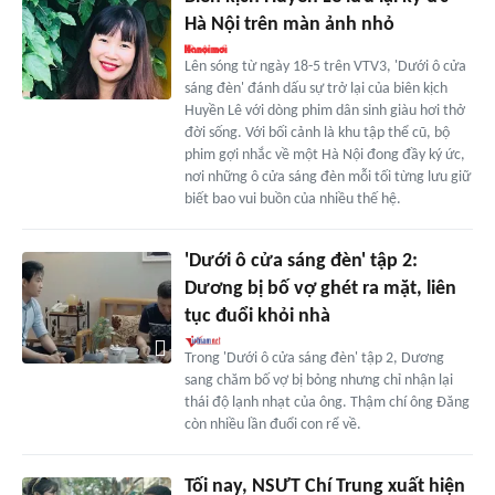
Hà Nội trên màn ảnh nhỏ
Lên sóng từ ngày 18-5 trên VTV3, 'Dưới ô cửa
sáng đèn' đánh dấu sự trở lại của biên kịch
Huyền Lê với dòng phim dân sinh giàu hơi thở
đời sống. Với bối cảnh là khu tập thể cũ, bộ
phim gợi nhắc về một Hà Nội đong đầy ký ức,
nơi những ô cửa sáng đèn mỗi tối từng lưu giữ
biết bao vui buồn của nhiều thế hệ.
'Dưới ô cửa sáng đèn' tập 2:
Dương bị bố vợ ghét ra mặt, liên
tục đuổi khỏi nhà
Trong 'Dưới ô cửa sáng đèn' tập 2, Dương
sang chăm bố vợ bị bỏng nhưng chỉ nhận lại
thái độ lạnh nhạt của ông. Thậm chí ông Đăng
còn nhiều lần đuổi con rể về.
Tối nay, NSƯT Chí Trung xuất hiện