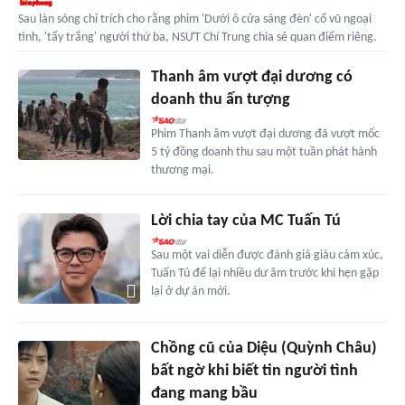
Sau làn sóng chỉ trích cho rằng phim 'Dưới ô cửa sáng đèn' cổ vũ ngoại
tình, 'tẩy trắng' người thứ ba, NSƯT Chí Trung chia sẻ quan điểm riêng.
Thanh âm vượt đại dương có
doanh thu ấn tượng
Phim Thanh âm vượt đại dương đã vượt mốc
5 tỷ đồng doanh thu sau một tuần phát hành
thương mại.
Lời chia tay của MC Tuấn Tú
Sau một vai diễn được đánh giá giàu cảm xúc,
Tuấn Tú để lại nhiều dư âm trước khi hẹn gặp
lại ở dự án mới.
Chồng cũ của Diệu (Quỳnh Châu)
bất ngờ khi biết tin người tình
đang mang bầu