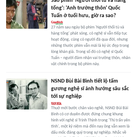
Sao phim 'Người thổi tù và hàng
tổng': 'Anh trưởng thôn' Quốc
Tuấn ở tuổi hưu, giờ ra sao?
27 năm sau ngày bộ phim 'Người thổi tù và
hàng tổng' phát sóng, có nghệ sĩ vẫn tiếp tục
hoạt động, cũng có người đã qua đời, nhưng
những thước phim vẫn mãi là ký ức đẹp trong
lòng khán giả. Trong số đó có nghệ sĩ Quốc
Tuấn – người đảm nhận vai trưởng thôn, nhân
vật chính trong bộ phim này.
NSND Bùi Bài Bình tiết lộ tấm
gương nghệ sĩ ảnh hưởng sâu sắc
tới sự nghiệp
Thuở mới bước chân vào nghề, NSND Bùi Bài
Bình có cơ duyên được đứng chung khung
hình với nghệ sĩ Trịnh Thịnh trong 'Thị trấn yên
tĩnh', một kỷ niệm mà đến nay ông vẫn xem là
dấu mốc đáng quý trong sự nghiệp. Nhắc về