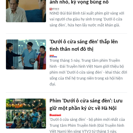
ảnh nhỏ, kỳ vọng bùng nổ
NSND Bùi Bài Bình tái xuất phim giờ vàng với
vai người cha giàu hy sinh trong 'Dưới ô cửa
sáng đèn', hứa hẹn lấy nước mắt khán giả.
'Dưới ô cửa sáng đèn' thắp lên
tình thân nơi đô thị
Trong tháng 5 này, Trung tâm phim Truyền
hình - Đài Truyền hình Việt Nam giới thiệu bộ
phim mới 'Dưới ô cửa sáng đèn' - khai thác đời
sống của thế hệ trung niên trong xã hội hiện
đại.
Phim 'Dưới ô cửa sáng đèn': Lưu
giữ một phần ký ức về Hà Nội
'Dưới ô cửa sáng đèn' - bộ phim mới nhất của
Trung tâm Phim Truyền hình (Đài Truyền hình
Việt Nam) lên sóng VTV3 từ tháng 5 này,