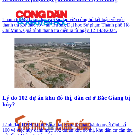
Thanh tra Bộ Giáo dục và Đào tạo vừa công bố kết luận về việc
thanh tra gói thầu số 4 tại Trường Đại học Sư phạm Thành phố Hồ
Chí Minh. Quá trình thanh tra diễn ra từ ngày 12-14/3/2024.
Lý do 102 dự án khu đô thị, dân cư ở Bắc Giang bị
hủy?
Lãnh đạo UBND tỉnh Bắc Giang vừa ký ban hành quyết định số
100 về việc hủy danh mục 102 dự án khu đô thị, khu dân cư cần thu