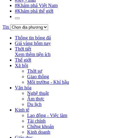
#Khám phá Việt Nam
#Khám phá thế giới
Tin
Thông tin bóng đá
Giá vàng hôm nay
Thời tiết
Xem thêm tiện ích
Thế giới
Xã hội
Thời sự
Giao thông
Môi trường - Khí hậu
Văn hóa
Nghệ thuật
Ẩm thực
Du lịch
Kinh tế
Lao động - Việc làm
Tài chính
Chứng khoán
Kinh doanh
Giáo dục