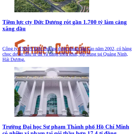
Tiềm lực cty Đức Dương rót gần 1.700 tỷ làm cảng
xăng dầu
Công ty TNHH Đức Dương được thành lập vào năm 2002, có hàng
chục dự án đầu tư đã và đang triển khai, tập trung tại Quảng Ninh,
Hải Dương.
Trường Đại học Sư phạm Thành phố Hồ Chí Minh
có nhiều vi phạm tại gói thầu hơn 17,4 tỉ đồng