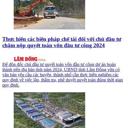
Thực hiện các biện pháp chế tài đối với chủ đầu tư
chậm nộp quyết toán vốn đầu tư công 2024
Để đôn đốc chủ đầu tư quyết toán vốn đầu tư công dự án hoàn
thành trên địa bàn tỉnh năm 2024, UBND tỉnh Lâm Đồng vừa có
văn bản yêu cầu các huyện, thành phố cần thực hiện nghiêm các
quy định về việc lập, thẩm tra, phê duyệt quyết toán đúng thời gian
quy định.