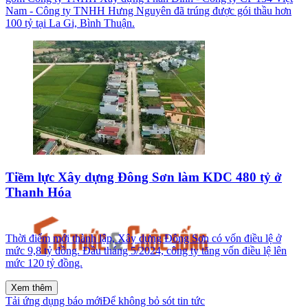
Nam - Công ty TNHH Hưng Nguyên đã trúng được gói thầu hơn
100 tỷ tại La Gi, Bình Thuận.
Tiềm lực Xây dựng Đông Sơn làm KDC 480 tỷ ở
Thanh Hóa
Thời điểm mới thành lập, Xây dựng Đông Sơn có vốn điều lệ ở
mức 9,8 tỷ đồng. Đầu tháng 5/2024, công ty tăng vốn điều lệ lên
mức 120 tỷ đồng.
Xem thêm
Tải ứng dụng báo mới
Để không bỏ sót tin tức