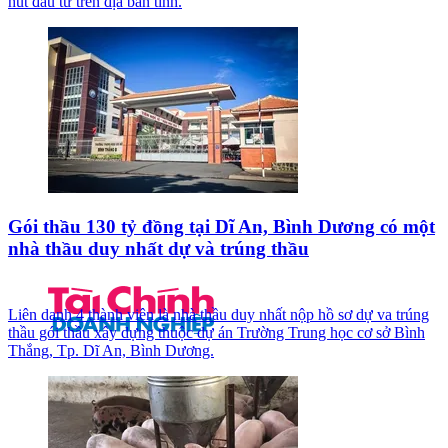
hút đầu tư trên địa bàn tỉnh.
Gói thầu 130 tỷ đồng tại Dĩ An, Bình Dương có một
nhà thầu duy nhất dự và trúng thầu
Liên danh 4 thành viên là nhà thầu duy nhất nộp hồ sơ dự va trúng
thầu gói thầu xây dựng thuộc dự án Trường Trung học cơ sở Bình
Thắng, Tp. Dĩ An, Bình Dương.