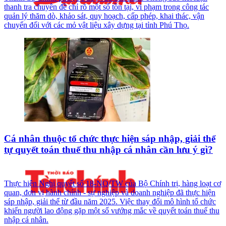
thanh tra chuyên đề chỉ rõ một số tồn tại, vi phạm trong công tác
quản lý thăm dò, khảo sát, quy hoạch, cấp phép, khai thác, vận
chuyển đối với các mỏ vật liệu xây dựng tại tỉnh Phú Thọ.
Cá nhân thuộc tổ chức thực hiện sáp nhập, giải thể
tự quyết toán thuế thu nhập cá nhân cần lưu ý gì?
Thực hiện Nghị quyết số 18-NQ/TW của Bộ Chính trị, hàng loạt cơ
quan, đơn vị hành chính - sự nghiệp và doanh nghiệp đã thực hiện
sáp nhập, giải thể từ đầu năm 2025. Việc thay đổi mô hình tổ chức
khiến người lao động gặp một số vướng mắc về quyết toán thuế thu
nhập cá nhân.