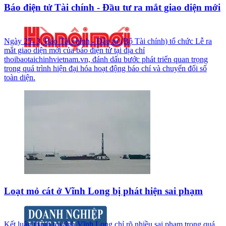
Báo điện tử Tài chính - Đầu tư ra mắt giao diện mới
Ngày 25- 3, Báo Tài chính - Đầu tư (Bộ Tài chính) tổ chức Lễ ra
mắt giao diện mới của báo điện tử tại địa chỉ
thoibaotaichinhvietnam.vn, đánh dấu bước phát triển quan trọng
trong quá trình hiện đại hóa hoạt động báo chí và chuyển đổi số
toàn diện.
Loạt mỏ cát ở Vĩnh Long bị phát hiện sai phạm
Kết luận thanh tra tỉnh Vĩnh Long chỉ rõ nhiều sai phạm trong quá