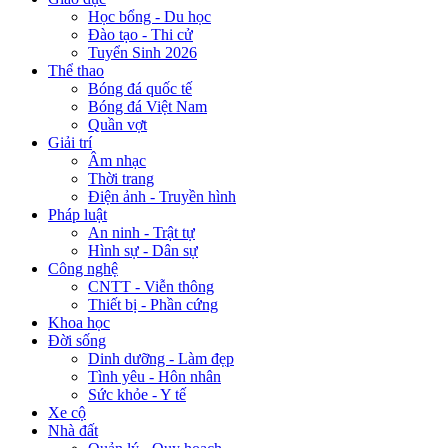
Học bổng - Du học
Đào tạo - Thi cử
Tuyển Sinh 2026
Thể thao
Bóng đá quốc tế
Bóng đá Việt Nam
Quần vợt
Giải trí
Âm nhạc
Thời trang
Điện ảnh - Truyền hình
Pháp luật
An ninh - Trật tự
Hình sự - Dân sự
Công nghệ
CNTT - Viễn thông
Thiết bị - Phần cứng
Khoa học
Đời sống
Dinh dưỡng - Làm đẹp
Tình yêu - Hôn nhân
Sức khỏe - Y tế
Xe cộ
Nhà đất