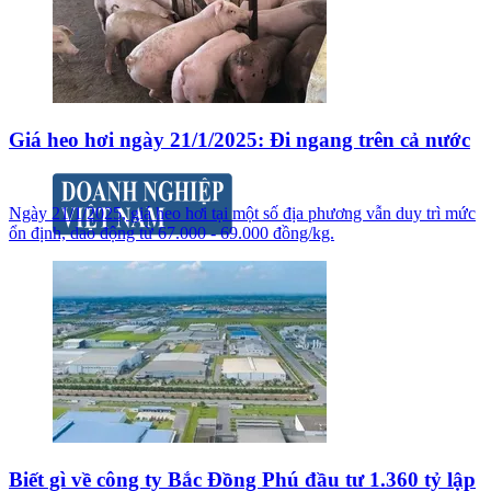
Giá heo hơi ngày 21/1/2025: Đi ngang trên cả nước
Ngày 21/1/2025, giá heo hơi tại một số địa phương vẫn duy trì mức
ổn định, dao động từ 67.000 - 69.000 đồng/kg.
Biết gì về công ty Bắc Đồng Phú đầu tư 1.360 tỷ lập