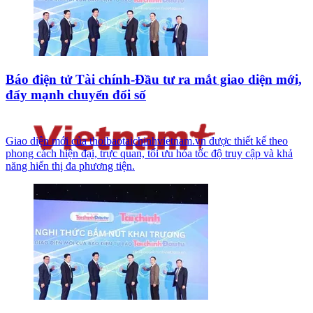
Báo điện tử Tài chính-Đầu tư ra mắt giao diện mới,
đẩy mạnh chuyển đổi số
Giao diện mới của thoibaotaichinhvietnam.vn được thiết kế theo
phong cách hiện đại, trực quan, tối ưu hóa tốc độ truy cập và khả
năng hiển thị đa phương tiện.