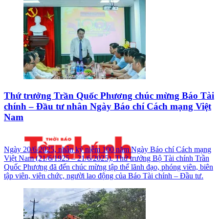
Thứ trưởng Trần Quốc Phương chúc mừng Báo Tài
chính – Đầu tư nhân Ngày Báo chí Cách mạng Việt
Nam
Ngày 20/6/2025, nhân kỷ niệm 100 năm Ngày Báo chí Cách mạng
Việt Nam (21/6/1925 – 21/6/2025), Thứ trưởng Bộ Tài chính Trần
Quốc Phương đã đến chúc mừng tập thể lãnh đạo, phóng viên, biên
tập viên, viên chức, người lao động của Báo Tài chính – Đầu tư.