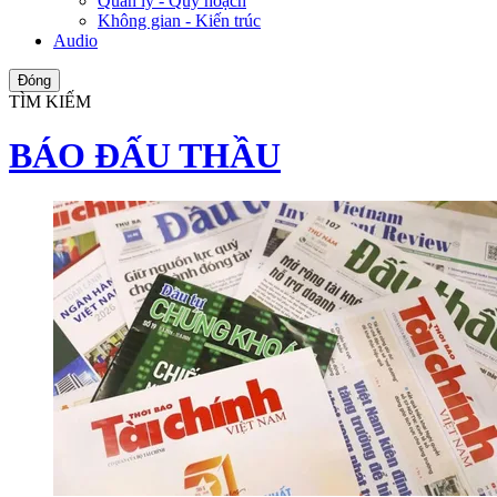
Quản lý - Quy hoạch
Không gian - Kiến trúc
Audio
Đóng
TÌM KIẾM
BÁO ĐẤU THẦU