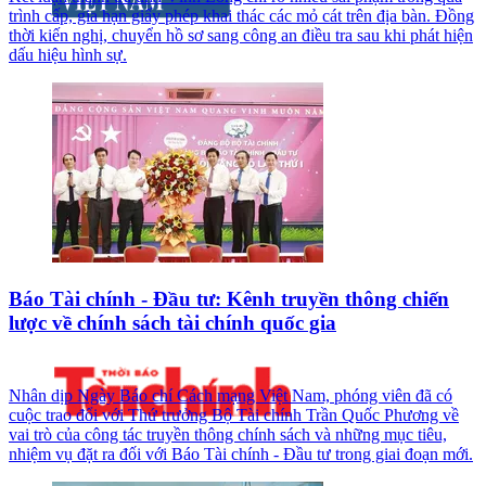
trình cấp, gia hạn giấy phép khai thác các mỏ cát trên địa bàn. Đồng
thời kiến nghị, chuyển hồ sơ sang công an điều tra sau khi phát hiện
dấu hiệu hình sự.
Báo Tài chính - Đầu tư: Kênh truyền thông chiến
lược về chính sách tài chính quốc gia
Nhân dịp Ngày Báo chí Cách mạng Việt Nam, phóng viên đã có
cuộc trao đổi với Thứ trưởng Bộ Tài chính Trần Quốc Phương về
vai trò của công tác truyền thông chính sách và những mục tiêu,
nhiệm vụ đặt ra đối với Báo Tài chính - Đầu tư trong giai đoạn mới.