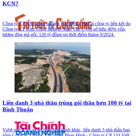
KCN?
Công ty CP Khu công nghiệp Bắc Đồng Phú là công ty liên kết do
Công ty CP Khu Công nghiệp Nam Tân Uyên sở hữu 40% vốn,
tương ứng giá gốc 120 tỷ đồng tại thời điểm tháng 9/2024.
Liên danh 3 nhà thầu trúng gói thầu hơn 100 tỷ tại
Bình Thuận
Vượt qua 8 hồ sơ dự thầu liên danh khác, liên danh 3 nhà thầu bao
gồm Công ty TNHH Xây dựng Phan Đình - Công ty CP 134 Việt