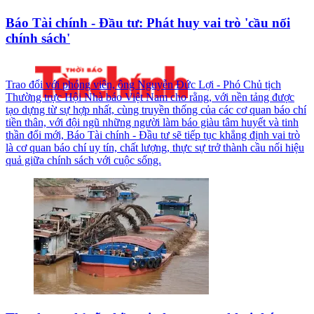
Báo Tài chính - Đầu tư: Phát huy vai trò 'cầu nối
chính sách'
Trao đổi với phóng viên, ông Nguyễn Đức Lợi - Phó Chủ tịch
Thường trực Hội Nhà báo Việt Nam cho rằng, với nền tảng được
tạo dựng từ sự hợp nhất, cùng truyền thống của các cơ quan báo chí
tiền thân, với đội ngũ những người làm báo giàu tâm huyết và tinh
thần đổi mới, Báo Tài chính - Đầu tư sẽ tiếp tục khẳng định vai trò
là cơ quan báo chí uy tín, chất lượng, thực sự trở thành cầu nối hiệu
quả giữa chính sách với cuộc sống.