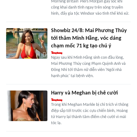
Morning Britain' Piers Morgan gây sốc khi
công khai danh tính ngay trên sóng truyền
hình, đẩy gia tộc Windsor vào tình thế khó xử.
Showbiz 24/8: Mai Phương Thúy
tới thăm Minh Hằng, vóc dáng
chạm mốc 71 kg tạo chú ý
Ngay sau khi Minh Hằng sinh con đầu lòng,
Mai Phương Thúy cùng Phạm Quỳnh Anh và
Đông Nhi tới thăm nữ diễn viên 'Ngôi nhà
hạnh phúc' tại bệnh viện.
Harry và Meghan bị chê cười
Trong khi Meghan Markle bị chỉ trích vì thông
điệp sắp tới trước các cựu chiến binh, Hoàng
tử Harry lại thành tâm điểm chê cười vì mái
tóc lạ.