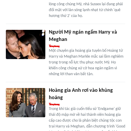
lòng công chúng Mỹ, nhà Sussex lại đang phải
đối mặt với làn sóng lạnh nhạt từ chính 'quê
hương thứ 2' của họ.
Người Mỹ ngán ngẩm Harry và
Meghan
Một chuyên gia hoàng gia tuyên bố Hoàng tử
Harry và Meghan Markle mắc sai lầm nghiêm
trọng trong nỗ lực thu phục nước Mỹ. Họ
khiến công chúng xứ cờ hoa ngán ngẩm vì
những lời than vãn bất tận.
Hoàng gia Anh rơi vào khủng
hoảng
Trong khi tác giả cuốn tiểu sử 'Endgame' giữ
thái độ mập mờ về hai thành viên hoàng gia
cấp cao được cho là phân biệt chủng tộc con
trai Harry và Meghan, dẫn chương trình 'Good