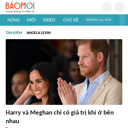
NÓNG
MỚI
VIDEO
CHỦ ĐỀ
#ASEAN Cup 2026
#Trí tuệ nhân tạo
#Mỹ - Iran
#Khám phá Việt Nam
TÌM KIẾM
ANGELA LEVIN
#Khám phá thế giới
Harry và Meghan chỉ có giá trị khi ở bên
nhau