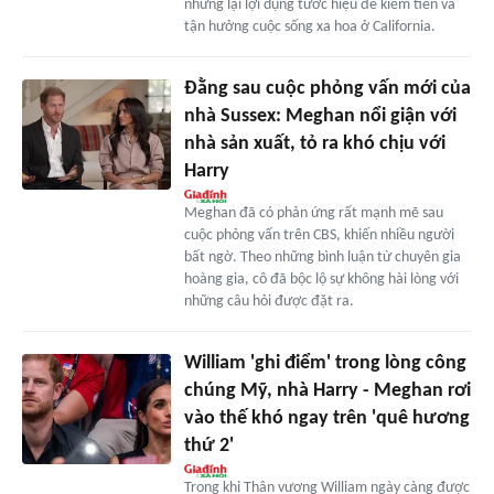
nhưng lại lợi dụng tước hiệu để kiếm tiền và
tận hưởng cuộc sống xa hoa ở California.
Đằng sau cuộc phỏng vấn mới của
nhà Sussex: Meghan nổi giận với
nhà sản xuất, tỏ ra khó chịu với
Harry
Meghan đã có phản ứng rất mạnh mẽ sau
cuộc phỏng vấn trên CBS, khiến nhiều người
bất ngờ. Theo những bình luận từ chuyên gia
hoàng gia, cô đã bộc lộ sự không hài lòng với
những câu hỏi được đặt ra.
William 'ghi điểm' trong lòng công
chúng Mỹ, nhà Harry - Meghan rơi
vào thế khó ngay trên 'quê hương
thứ 2'
Trong khi Thân vương William ngày càng được