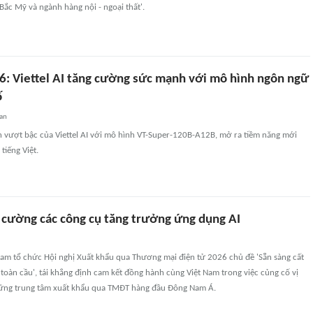
Bắc Mỹ và ngành hàng nội - ngoại thất'.
6: Viettel AI tăng cường sức mạnh với mô hình ngôn ngữ
ố
an
 vượt bậc của Viettel AI với mô hình VT-Super-120B-A12B, mở ra tiềm năng mới
tiếng Việt.
cường các công cụ tăng trưởng ứng dụng AI
 Nam tổ chức Hội nghị Xuất khẩu qua Thương mại điện tử 2026 chủ đề 'Sẵn sàng cất
toàn cầu', tái khẳng định cam kết đồng hành cùng Việt Nam trong việc củng cố vị
hững trung tâm xuất khẩu qua TMĐT hàng đầu Đông Nam Á.