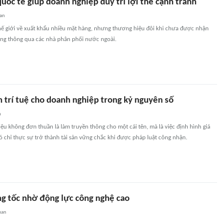
ốc tế giúp doanh nghiệp duy trì lợi thế cạnh tranh
an
hế giới về xuất khẩu nhiều mặt hàng, nhưng thương hiệu đôi khi chưa được nhận
ờng thông qua các nhà phân phối nước ngoài.
n trí tuệ cho doanh nghiệp trong kỷ nguyên số
n
u không đơn thuần là làm truyền thông cho một cái tên, mà là việc định hình giá
 đó chỉ thực sự trở thành tài sản vững chắc khi được pháp luật công nhận.
ng tốc nhờ động lực công nghệ cao
uan