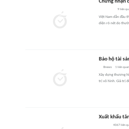
Chứng nhận qu
9
liên qu
Việt Nam dẫn đầu t
diện rõ nét do thư
Bảo hộ tài sả
Bnews
1
liên qua
Xây dựng thương hiệ
trị vô hình. Giá trị
Xuất khẩu tă
4067
liên q