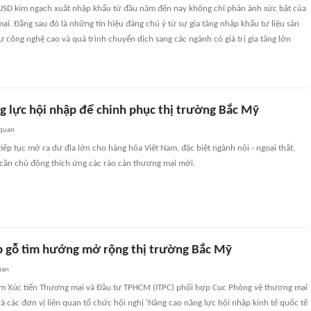
USD kim ngạch xuất nhập khẩu từ đầu năm đến nay không chỉ phản ánh sức bật của
i. Đằng sau đó là những tín hiệu đáng chú ý từ sự gia tăng nhập khẩu tư liệu sản
tư công nghệ cao và quá trình chuyển dịch sang các ngành có giá trị gia tăng lớn
g lực hội nhập để chinh phục thị trường Bắc Mỹ
 quan
iếp tục mở ra dư địa lớn cho hàng hóa Việt Nam, đặc biệt ngành nội - ngoại thất,
cần chủ động thích ứng các rào cản thương mại mới.
 gỗ tìm hướng mở rộng thị trường Bắc Mỹ
uan
âm Xúc tiến Thương mại và Đầu tư TPHCM (ITPC) phối hợp Cục Phòng vệ thương mại
 các đơn vị liên quan tổ chức hội nghị 'Nâng cao năng lực hội nhập kinh tế quốc tế