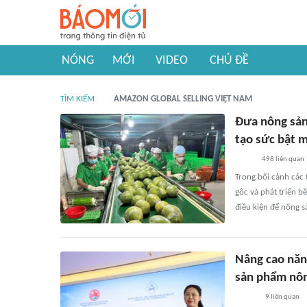
NÓNG
MỚI
VIDEO
CHỦ ĐỀ
TÌM KIẾM
AMAZON GLOBAL SELLING VIỆT NAM
Đưa nông sản 
tạo sức bật 
498
liên quan
Trong bối cảnh các 
gốc và phát triển 
điều kiện để nông s
Nâng cao năn
sản phẩm nô
9
liên quan