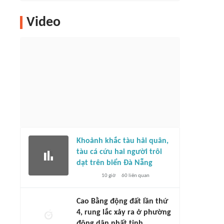
Video
Khoảnh khắc tàu hải quân,
tàu cá cứu hai người trôi
dạt trên biển Đà Nẵng
10 giờ
60
liên quan
Cao Bằng động đất lần thứ
4, rung lắc xảy ra ở phường
đông dân nhất tỉnh