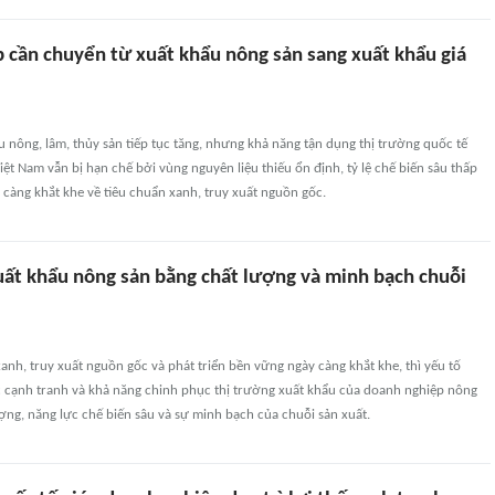
 cần chuyển từ xuất khẩu nông sản sang xuất khẩu giá
 nông, lâm, thủy sản tiếp tục tăng, nhưng khả năng tận dụng thị trường quốc tế
ệt Nam vẫn bị hạn chế bởi vùng nguyên liệu thiếu ổn định, tỷ lệ chế biến sâu thấp
 càng khắt khe về tiêu chuẩn xanh, truy xuất nguồn gốc.
uất khẩu nông sản bằng chất lượng và minh bạch chuỗi
xanh, truy xuất nguồn gốc và phát triển bền vững ngày càng khắt khe, thì yếu tố
c cạnh tranh và khả năng chinh phục thị trường xuất khẩu của doanh nghiệp nông
ượng, năng lực chế biến sâu và sự minh bạch của chuỗi sản xuất.