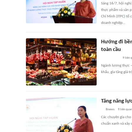
Sáng 16/7, hội nghị
thực phẩm và sản p
Chí Minh (ITPC) tổ 
doanh nghiệp…
Hướng đi bền
toàn cầu
9
liên 
Ngành lương thực –
khẩu, gia tăng giá t
Tăng năng lự
Bnews
9
liên qua
Các chuyên gia cho 
chuẩn xanh và xây 