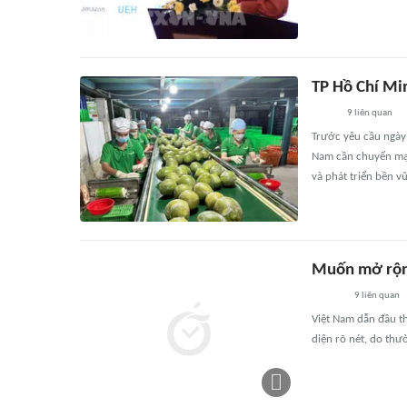
TP Hồ Chí Min
9
liên quan
Trước yêu cầu ngày
Nam cần chuyển mạn
và phát triển bền v
Muốn mở rộng
9
liên quan
Việt Nam dẫn đầu t
diện rõ nét, do th