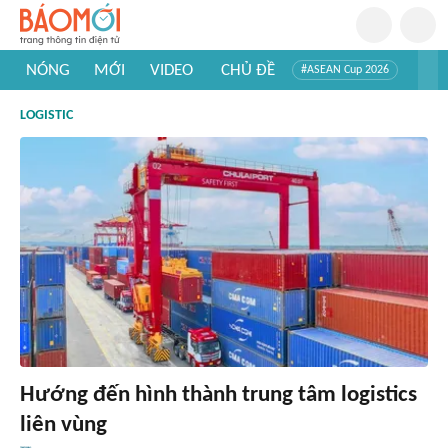
NÓNG
MỚI
VIDEO
CHỦ ĐỀ
#ASEAN Cup 2026
#Trí tuệ nhân tạo
#Mỹ - Iran
#Khám phá Việt Nam
LOGISTIC
#Khám phá thế giới
Hướng đến hình thành trung tâm logistics
liên vùng