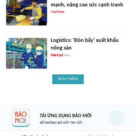
mạnh, nâng cao sức cạnh tranh
Logistics: 'Đòn bẩy' xuất khẩu
nông sản
XEM THÊM
TẢI ỨNG DỤNG BÁO MỚI
ĐỂ KHÔNG BỎ SÓT TIN TỨC