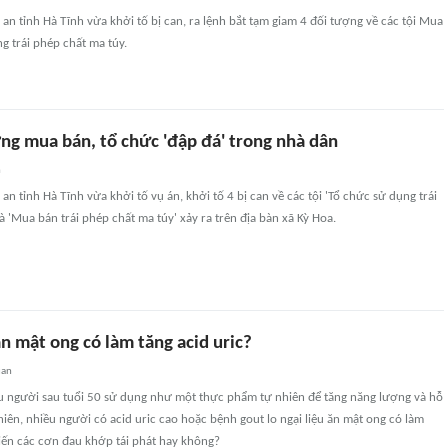
n tỉnh Hà Tĩnh vừa khởi tố bị can, ra lệnh bắt tạm giam 4 đối tượng về các tội Mua
g trái phép chất ma túy.
ng mua bán, tổ chức 'đập đá' trong nhà dân
n
n tỉnh Hà Tĩnh vừa khởi tố vụ án, khởi tố 4 bị can về các tội 'Tổ chức sử dụng trái
à 'Mua bán trái phép chất ma túy' xảy ra trên địa bàn xã Kỳ Hoa.
ăn mật ong có làm tăng acid uric?
uan
 người sau tuổi 50 sử dụng như một thực phẩm tự nhiên để tăng năng lượng và hỗ
hiên, nhiều người có acid uric cao hoặc bệnh gout lo ngại liệu ăn mật ong có làm
hiến các cơn đau khớp tái phát hay không?