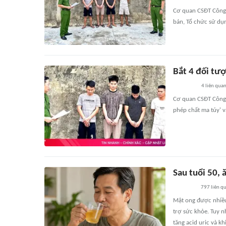
Cơ quan CSĐT Công a
bán, Tổ chức sử dụn
Bắt 4 đối tượ
4
liên qua
Cơ quan CSĐT Công a
phép chất ma túy' v
Sau tuổi 50, 
797
liên q
Mật ong được nhiều
trợ sức khỏe. Tuy n
tăng acid uric và k