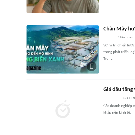
Chân Mây hư
3
liên quan
Với vị trí chiến lư
trong phát triển lo
Trung.
Giá dầu tăng 
1314
liê
Các doanh nghiệp Au
khắp nền kinh tế.