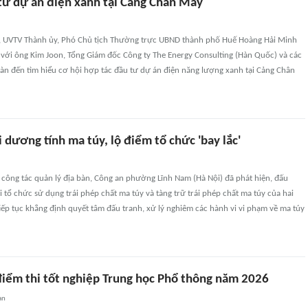
 tư dự án điện xanh tại Cảng Chân Mây
, UVTV Thành ủy, Phó Chủ tịch Thường trực UBND thành phố Huế Hoàng Hải Minh
o với ông Kim Joon, Tổng Giám đốc Công ty The Energy Consulting (Hàn Quốc) và các
àn đến tìm hiểu cơ hội hợp tác đầu tư dự án điện năng lượng xanh tại Cảng Chân
dương tính ma túy, lộ điểm tổ chức 'bay lắc'
i công tác quản lý địa bàn, Công an phường Lĩnh Nam (Hà Nội) đã phát hiện, đấu
i tổ chức sử dụng trái phép chất ma túy và tàng trữ trái phép chất ma túy của hai
iếp tục khẳng định quyết tâm đấu tranh, xử lý nghiêm các hành vi vi phạm về ma túy
 điểm thi tốt nghiệp Trung học Phổ thông năm 2026
an