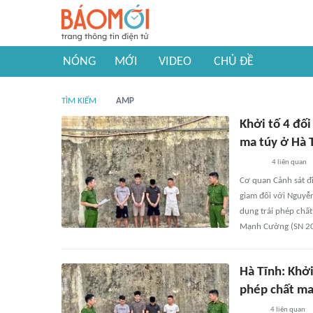
NÓNG
MỚI
VIDEO
CHỦ ĐỀ
TÌM KIẾM
AMP
Khởi tố 4 đối
ma túy ở Hà 
4
liên quan
Cơ quan Cảnh sát đi
giam đối với Nguyễn
dụng trái phép chất
Mạnh Cường (SN 200
Hà Tĩnh: Khởi
phép chất ma
4
liên quan