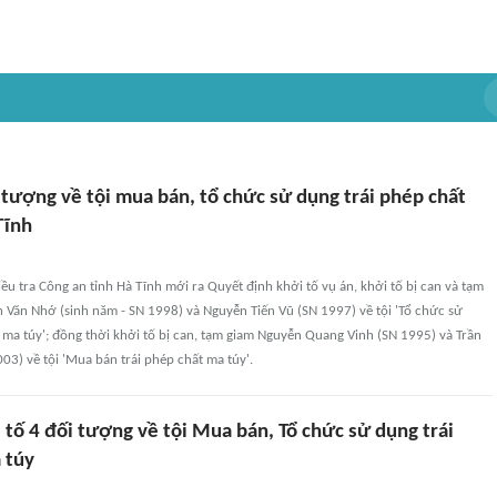
 tượng về tội mua bán, tổ chức sử dụng trái phép chất
Tĩnh
ều tra Công an tỉnh Hà Tĩnh mới ra Quyết định khởi tố vụ án, khởi tố bị can và tạm
 Văn Nhớ (sinh năm - SN 1998) và Nguyễn Tiến Vũ (SN 1997) về tội 'Tổ chức sử
 ma túy'; đồng thời khởi tố bị can, tạm giam Nguyễn Quang Vinh (SN 1995) và Trần
3) về tội 'Mua bán trái phép chất ma túy'.
 tố 4 đối tượng về tội Mua bán, Tổ chức sử dụng trái
 túy