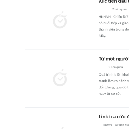
Xúc tiến đầu
2
liên quan
HNN.VN - Chiều 8/7
có buổi tiếp xã gia
thành viên trong đo
Mây.
Từ một người 
2
liên quan
Quá trình triển kha
tranh làm rõ hành v
đối tượng, qua đó t
ngay từ cơ sở.
Link tra cứu
Bnews
69
liên qu