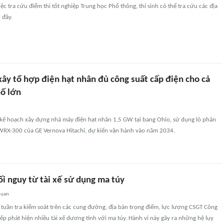
ệc tra cứu điểm thi tốt nghiệp Trung học Phổ thông, thí sinh có thể tra cứu các địa
 đây.
ây tổ hợp điện hạt nhân đủ công suất cấp điện cho cả
ố lớn
 kế hoạch xây dựng nhà máy điện hạt nhân 1,5 GW tại bang Ohio, sử dụng lò phản
X-300 của GE Vernova Hitachi, dự kiến vận hành vào năm 2034.
i nguy từ tài xế sử dụng ma túy
quan
tuần tra kiểm soát trên các cung đường, địa bàn trọng điểm, lực lượng CSGT Công
tiếp phát hiện nhiều tài xế dương tính với ma túy. Hành vi này gây ra những hệ lụy