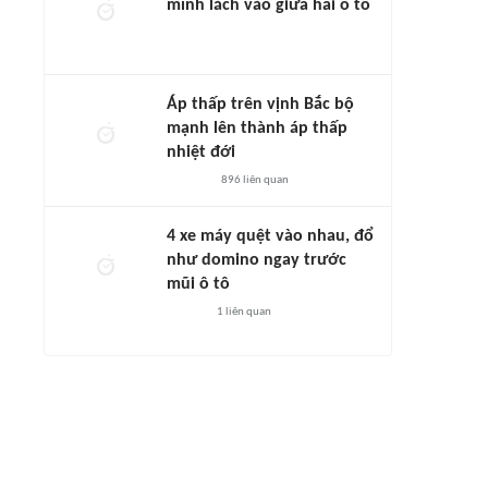
mình lách vào giữa hai ô tô
Áp thấp trên vịnh Bắc bộ
mạnh lên thành áp thấp
nhiệt đới
896
liên quan
4 xe máy quệt vào nhau, đổ
như domino ngay trước
mũi ô tô
1
liên quan