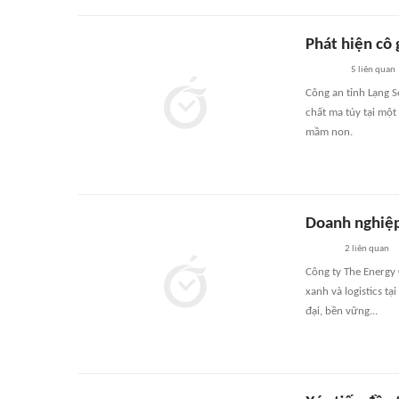
Phát hiện cô
5
liên quan
Công an tỉnh Lạng S
chất ma túy tại một
mầm non.
Doanh nghiệp 
2
liên quan
Công ty The Energy 
xanh và logistics t
đại, bền vững...