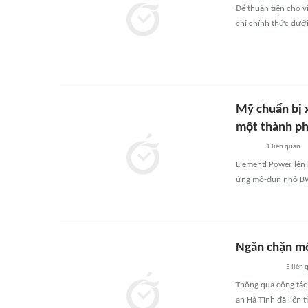
Để thuận tiện cho vi
chỉ chính thức dưới
Mỹ chuẩn bị x
một thành ph
1
liên quan
Elementl Power lên
ứng mô-đun nhỏ BWR
Ngăn chặn mố
5
liên 
Thông qua công tác 
an Hà Tĩnh đã liên 