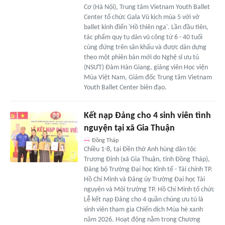
Cơ (Hà Nội), Trung tâm Vietnam Youth Ballet
Center tổ chức Gala Vũ kịch mùa 5 với vở
ballet kinh điển 'Hồ thiên nga'. Lần đầu tiên,
tác phẩm quy tụ dàn vũ công từ 6 - 40 tuổi
cùng đứng trên sân khấu và được dàn dựng
theo một phiên bản mới do Nghệ sĩ ưu tú
(NSƯT) Đàm Hàn Giang, giảng viên Học viện
Múa Việt Nam, Giám đốc Trung tâm Vietnam
Youth Ballet Center biên đạo.
Kết nạp Đảng cho 4 sinh viên tình
nguyện tại xã Gia Thuận
Đồng Tháp
Chiều 1-8, tại Đền thờ Anh hùng dân tộc
Trương Định (xã Gia Thuận, tỉnh Đồng Tháp),
Đảng bộ Trường Đại học Kinh tế - Tài chính TP.
Hồ Chí Minh và Đảng ủy Trường Đại học Tài
nguyên và Môi trường TP. Hồ Chí Minh tổ chức
Lễ kết nạp Đảng cho 4 quần chúng ưu tú là
sinh viên tham gia Chiến dịch Mùa hè xanh
năm 2026. Hoạt động nằm trong Chương