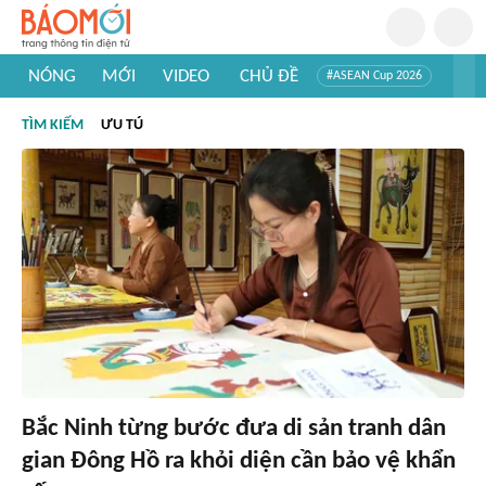
NÓNG
MỚI
VIDEO
CHỦ ĐỀ
#ASEAN Cup 2026
#Trí tuệ nhân tạo
#Mỹ - Iran
#Khám phá Việt Nam
TÌM KIẾM
ƯU TÚ
#Khám phá thế giới
Bắc Ninh từng bước đưa di sản tranh dân
gian Đông Hồ ra khỏi diện cần bảo vệ khẩn