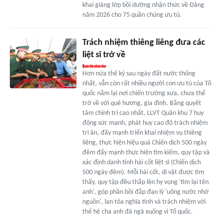
khai giảng lớp bồi dưỡng nhận thức về Đảng
năm 2026 cho 75 quần chúng ưu tú.
Trách nhiệm thiêng liêng đưa các
liệt sĩ trở về
Hơn nửa thế kỷ sau ngày đất nước thống
nhất, vẫn còn rất nhiều người con ưu tú của Tổ
quốc nằm lại nơi chiến trường xưa, chưa thể
trở về với quê hương, gia đình. Bằng quyết
tâm chính trị cao nhất, LLVT Quân khu 7 huy
động sức mạnh, phát huy cao độ trách nhiệm
tri ân, đẩy mạnh triển khai nhiệm vụ thiêng
liêng, thực hiện hiệu quả Chiến dịch 500 ngày
đêm đẩy mạnh thực hiện tìm kiếm, quy tập và
xác định danh tính hài cốt liệt sĩ (Chiến dịch
500 ngày đêm). Mỗi hài cốt, di vật được tìm
thấy, quy tập đều thắp lên hy vọng 'tìm lại tên
anh', góp phần bồi đắp đạo lý 'uống nước nhớ
nguồn', lan tỏa nghĩa tình và trách nhiệm với
thế hệ cha anh đã ngã xuống vì Tổ quốc.