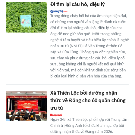
Đi tìm lại câu hò, điệu lý
Trong dòng chảy hối hả của âm nhạc hiện đại,
có những con người vẫn lặng lẽ dành cả cuộc
đời đi tìm lại những câu hò, điệu lý của cha
ông để neo giữ hồn quê. Một trong những
nghệ sĩ tâm huyết và tiêu biểu ấy chính là nghệ
nhân ưu tú (NNƯT) Lê Văn Trọng ở thôn Cổ
Mỹ, xã Cửa Tùng. Thông qua việc nghiên cứu,
sưu tầm và phục dựng các câu hò, điệu lý cổ
xưa, ông không chỉ là người kết nối quá khứ
với hiện tại, mà còn khẳng định sức sống bền
bỉ của loại hình di sản văn hóa của cha ông.
Xã Thiên Lộc bồi dưỡng nhận
thức về Đảng cho 60 quần chúng
ưu tú
Ngày 3-8, xã Thiên Lộc phối hợp với Trung tâm
Chính trị Đông Anh tổ chức khai mạc lớp bồi
dưỡng nhận thức về Đảng năm 2026.