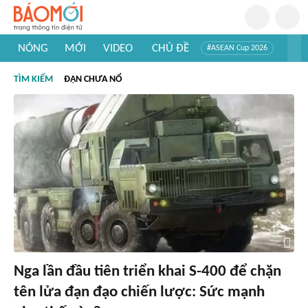
NÓNG
MỚI
VIDEO
CHỦ ĐỀ
#ASEAN Cup 2026
#Trí tuệ nhân tạo
#Mỹ - Iran
#Khám phá Việt Nam
TÌM KIẾM
ĐẠN CHƯA NỔ
#Khám phá thế giới
Nga lần đầu tiên triển khai S-400 để chặn
tên lửa đạn đạo chiến lược: Sức mạnh