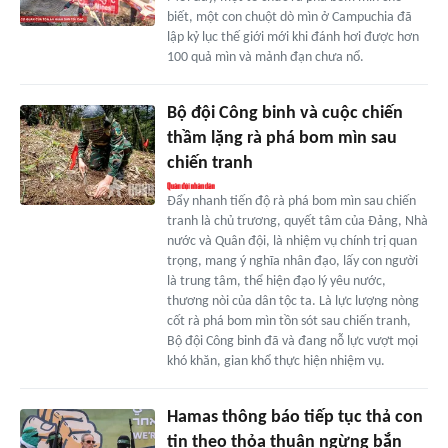
biết, một con chuột dò mìn ở Campuchia đã
lập kỷ lục thế giới mới khi đánh hơi được hơn
100 quả mìn và mảnh đạn chưa nổ.
Bộ đội Công binh và cuộc chiến
thầm lặng rà phá bom mìn sau
chiến tranh
Đẩy nhanh tiến độ rà phá bom mìn sau chiến
tranh là chủ trương, quyết tâm của Đảng, Nhà
nước và Quân đội, là nhiệm vụ chính trị quan
trọng, mang ý nghĩa nhân đạo, lấy con người
là trung tâm, thể hiện đạo lý yêu nước,
thương nòi của dân tộc ta. Là lực lượng nòng
cốt rà phá bom mìn tồn sót sau chiến tranh,
Bộ đội Công binh đã và đang nỗ lực vượt mọi
khó khăn, gian khổ thực hiện nhiệm vụ.
Hamas thông báo tiếp tục thả con
tin theo thỏa thuận ngừng bắn