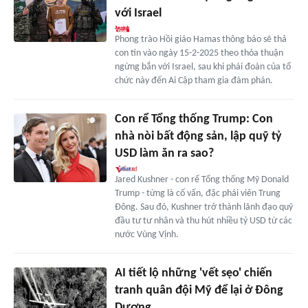
với Israel
Phong trào Hồi giáo Hamas thông báo sẽ thả
con tin vào ngày 15-2-2025 theo thỏa thuận
ngừng bắn với Israel, sau khi phái đoàn của tổ
chức này đến Ai Cập tham gia đàm phán.
Con rể Tổng thống Trump: Con
nhà nòi bất động sản, lập quỹ tỷ
USD làm ăn ra sao?
Jared Kushner - con rể Tổng thống Mỹ Donald
Trump - từng là cố vấn, đặc phái viên Trung
Đông. Sau đó, Kushner trở thành lãnh đạo quỹ
đầu tư tư nhân và thu hút nhiều tỷ USD từ các
nước Vùng Vịnh.
AI tiết lộ những 'vết sẹo' chiến
tranh quân đội Mỹ để lại ở Đông
Dương