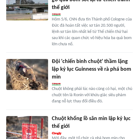
thế giới
Hôm 5/6, CNN đưa tin Thành phố Cologne của
Đức đã hoàn tất việc sơ tán 20.500 người,
lệnh sơ tán lớn nhất kể từ Thế chiến thứ hai
sau khi các quan chức vô hiệu hóa ba quả bom
lớn chưa nổ.
Đội 'chiến binh chuột' thầm lặng
lập kỷ lục Guinness về rà phá bom
mìn
Chuột không phải lúc nào cũng có hại, một chú
chuột tên là Ronin với khứu giác siêu phàm
đang nỗ lực thay đổi điều đó.
Chuột khổng lồ săn mìn lập kỷ lục
thế giới
Mới đây, một tổ chức rà phá bom mìn cho