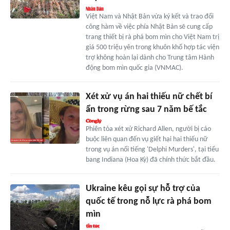
Việt Nam và Nhật Bản vừa ký kết và trao đổi
công hàm về việc phía Nhật Bản sẽ cung cấp
trang thiết bị rà phá bom mìn cho Việt Nam trị
giá 500 triệu yên trong khuôn khổ hợp tác viện
trợ không hoàn lại dành cho Trung tâm Hành
động bom mìn quốc gia (VNMAC).
Xét xử vụ án hai thiếu nữ chết bí
ẩn trong rừng sau 7 năm bế tắc
Phiên tòa xét xử Richard Allen, người bị cáo
buộc liên quan đến vụ giết hại hai thiếu nữ
trong vụ án nổi tiếng 'Delphi Murders', tại tiểu
bang Indiana (Hoa Kỳ) đã chính thức bắt đầu.
Ukraine kêu gọi sự hỗ trợ của
quốc tế trong nỗ lực rà phá bom
mìn