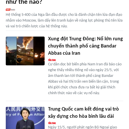
như thế nào?
Hệ thống S-400 của Nga lần đầu được cho là đánh chặn tên lửa đạn đạo
nhằm vào Moscow, làm dấy lên tranh luận về năng lực phòng thủ tên lửa
và vai trò chiến lược của hệ thống này.
Xung đột Trung Đông: Nổ lớn rung
chuyển thành phố cảng Bandar
Abbas của Iran
Cư dân dọc bờ biển phía Nam Iran đã báo cáo
nghe thấy nhiều tiếng nổ vào ngày 25/5, với
âm thanh lan tới thành phố cảng Bandar
Abbas và hai thị trấn ven biển lân cận, trong
khi giới chức chưa đưa ra bất kỳ giải thích
chính thức nào về các vụ nổ này.
Trung Quốc cam kết đóng vai trò
xây dựng cho hòa bình lâu dài
Ngày 15/5, người phát ngôn Bộ Ngoại giao