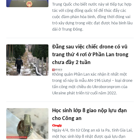
Trung Quốc cho biết nước này sẽ tiếp tục hợp
tác với cộng đồng quốc tế để thúc đẩy các
cuộc đàm phán hòa bình, đồng thời đóng vai
trò xây dựng trong việc đạt được hòa bình lâu
dài ở Trung Đông.
Đằng sau việc chiếc drone có vũ
trang thứ 4 rơi ở Phần Lan trong
chưa đầy 2 tuần
Không quân Phần Lan xác nhận ít nhất một
trong số này là mẫu AN-196 Liutyi – loại drone
tấn công một chiều do Ukroboronprom của
Ukraine phát triển từ cuối năm 2022.
Học sinh lớp 8 giao nộp lựu đạn
cho Công an
Ngày 4/4, tin từ Công an xã Ia Pa, tỉnh Gia Lai,
một học sinh lớp 8 nhặt được quả lựu đạn