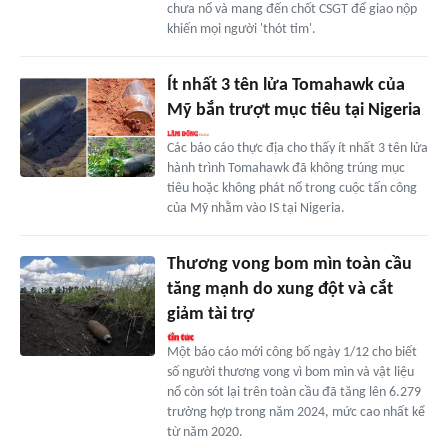
chưa nổ và mang đến chốt CSGT để giao nộp
khiến mọi người 'thót tim'.
Ít nhất 3 tên lửa Tomahawk của
Mỹ bắn trượt mục tiêu tại Nigeria
Các báo cáo thực địa cho thấy ít nhất 3 tên lửa
hành trình Tomahawk đã không trúng mục
tiêu hoặc không phát nổ trong cuộc tấn công
của Mỹ nhằm vào IS tại Nigeria.
Thương vong bom mìn toàn cầu
tăng mạnh do xung đột và cắt
giảm tài trợ
Một báo cáo mới công bố ngày 1/12 cho biết
số người thương vong vì bom mìn và vật liệu
nổ còn sót lại trên toàn cầu đã tăng lên 6.279
trường hợp trong năm 2024, mức cao nhất kể
từ năm 2020.