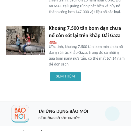
chiến tranh. Sau hơn 20 năm hoạt động, Dự
án MAG tại Quảng Bình phát hiện và hủy nổ
thành công hơn 147.000 vật liệu nổ các loại.
Khoảng 7.500 tấn bom đạn chưa
nổ còn sót lại trên khắp Dải Gaza
Ước tính, khoảng 7.500 tấn bom mìn chưa nổ
đang rải rác khắp Gaza, trong đó có những
quả bom nặng nửa tấn, có thể mất tới 14 năm
để dọn sạch.
XEM THÊM
TẢI ỨNG DỤNG BÁO MỚI
ĐỂ KHÔNG BỎ SÓT TIN TỨC