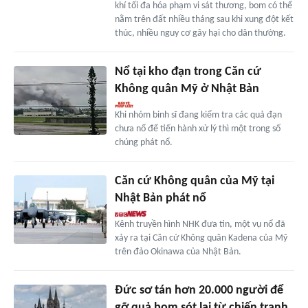
khí tối đa hóa phạm vi sát thương, bom có thể
nằm trên đất nhiều tháng sau khi xung đột kết
thúc, nhiều nguy cơ gây hại cho dân thường.
Nổ tại kho đạn trong Căn cứ
Không quân Mỹ ở Nhật Bản
Khi nhóm binh sĩ đang kiểm tra các quả đạn
chưa nổ để tiến hành xử lý thì một trong số
chúng phát nổ.
Căn cứ Không quân của Mỹ tại
Nhật Bản phát nổ
Kênh truyền hình NHK đưa tin, một vụ nổ đã
xảy ra tại Căn cứ Không quân Kadena của Mỹ
trên đảo Okinawa của Nhật Bản.
Đức sơ tán hơn 20.000 người để
gỡ quả bom sót lại từ chiến tranh