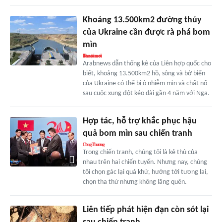
Khoảng 13.500km2 đường thủy
của Ukraine cần được rà phá bom
mìn
Arabnews dẫn thống kê của Liên hợp quốc cho
biết, khoảng 13.500km2 hồ, sông và bờ biển
của Ukraine có thể bị ô nhiễm mìn và chất nổ
sau cuộc xung đột kéo dài gần 4 năm với Nga.
Hợp tác, hỗ trợ khắc phục hậu
quả bom mìn sau chiến tranh
Trong chiến tranh, chúng tôi là kẻ thù của
nhau trên hai chiến tuyến. Nhưng nay, chúng
tôi chọn gác lại quá khứ, hướng tới tương lai,
chọn tha thứ nhưng không lãng quên.
Liên tiếp phát hiện đạn còn sót lại