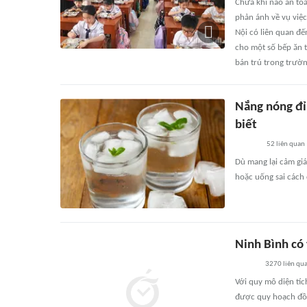
Chưa khi nào an toà
phản ánh về vụ việc
Nội có liên quan đế
cho một số bếp ăn 
bán trú trong trườn
Nắng nóng đỉ
biết
52
liên quan
Dù mang lại cảm giá
hoặc uống sai cách 
Ninh Bình có
3270
liên qu
Với quy mô diện tíc
được quy hoạch đồn