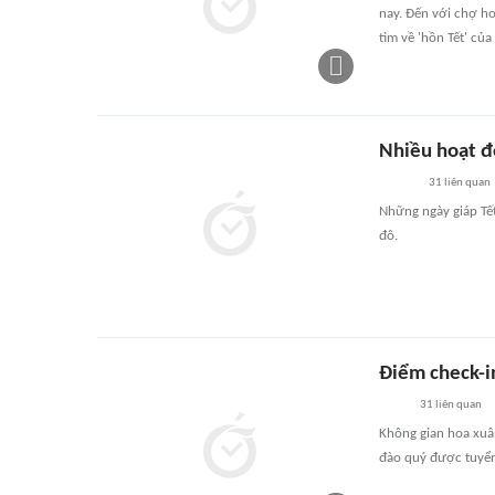
nay. Đến với chợ h
tìm về 'hồn Tết' của
Nhiều hoạt đ
31
liên quan
Những ngày giáp Tế
đô.
Điểm check-in
31
liên quan
Không gian hoa xuân
đào quý được tuyển