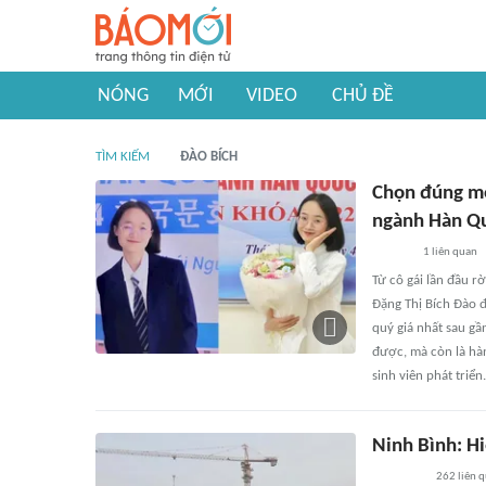
NÓNG
MỚI
VIDEO
CHỦ ĐỀ
TÌM KIẾM
ĐÀO BÍCH
Chọn đúng mô
ngành Hàn Q
1
liên quan
Từ cô gái lần đầu r
Đặng Thị Bích Đào đ
quý giá nhất sau g
được, mà còn là hà
sinh viên phát triển.
Ninh Bình: H
262
liên 