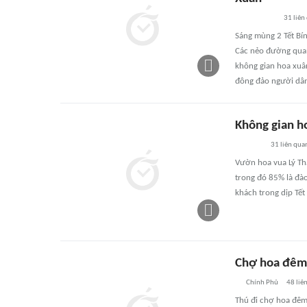
31
liên
Sáng mùng 2 Tết Bín
Các nẻo đường quan
không gian hoa xuân
đông đảo người dân
Không gian ho
31
liên qua
Vườn hoa vua Lý Thá
trong đó 85% là đà
khách trong dịp Tế
Chợ hoa đêm 
Chính Phủ
48
liê
Thú đi chợ hoa đêm