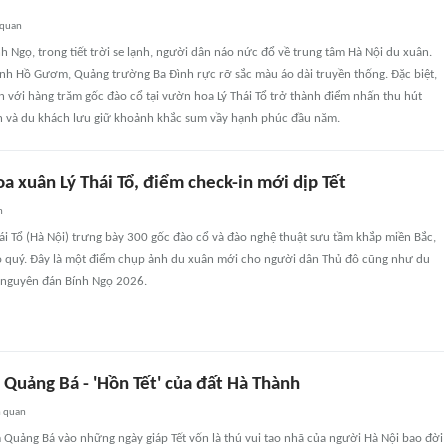
 quan
h Ngọ, trong tiết trời se lạnh, người dân náo nức đổ về trung tâm Hà Nội du xuân.
h Hồ Gươm, Quảng trường Ba Đình rực rỡ sắc màu áo dài truyền thống. Đặc biệt,
 với hàng trăm gốc đào cổ tại vườn hoa Lý Thái Tổ trở thành điểm nhấn thu hút
 và du khách lưu giữ khoảnh khắc sum vầy hạnh phúc đầu năm.
a xuân Lý Thái Tổ, điểm check-in mới dịp Tết
n
i Tổ (Hà Nội) trưng bày 300 gốc đào cổ và đào nghệ thuật sưu tầm khắp miền Bắc,
o quý. Đây là một điểm chụp ảnh du xuân mới cho người dân Thủ đô cũng như du
t nguyên đán Bính Ngọ 2026.
Quảng Bá - 'Hồn Tết' của đất Hà Thành
n quan
 Quảng Bá vào những ngày giáp Tết vốn là thú vui tao nhã của người Hà Nội bao đời