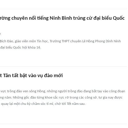
ường chuyên nổi tiếng Ninh Bình trúng cử đại biểu Quốc
n
 Bích Đào, giáo viên môn Tin học, Trường THPT chuyên Lê Hồng Phong (tỉnh Ninh
 đại biểu Quốc hội khóa 16.
t Tân tất bật vào vụ đào mới
u vực trồng đào ven sông Hồng, những người trồng đào đang bắt tay vào công đoạn
ong năm. Những gốc đào từng khoe sắc rực rỡ trong các công sở, tư gia nay được
 quay lại một chu kỳ chăm sóc tỉ mỉ, chờ tới Tết năm sau.