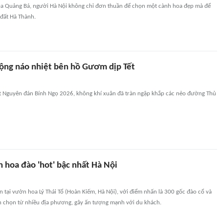
oa Quảng Bá, người Hà Nội không chỉ đơn thuần để chọn một cành hoa đẹp mà để
 đất Hà Thành.
ộng náo nhiệt bên hồ Gươm dịp Tết
t Nguyên đán Bính Ngọ 2026, không khí xuân đã tràn ngập khắp các nẻo đường Thủ
 hoa đào 'hot' bậc nhất Hà Nội
 tại vườn hoa Lý Thái Tổ (Hoàn Kiếm, Hà Nội), với điểm nhấn là 300 gốc đào cổ và
 chọn từ nhiều địa phương, gây ấn tượng mạnh với du khách.