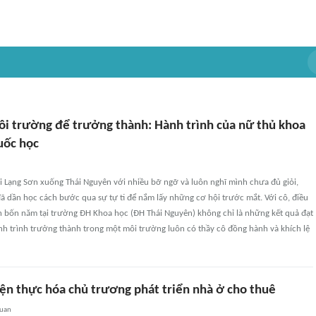
i trường để trưởng thành: Hành trình của nữ thủ khoa
uốc học
ời Lạng Sơn xuống Thái Nguyên với nhiều bỡ ngỡ và luôn nghĩ mình chưa đủ giỏi,
ã dần học cách bước qua sự tự ti để nắm lấy những cơ hội trước mắt. Với cô, điều
ần bốn năm tại trường ĐH Khoa học (ĐH Thái Nguyên) không chỉ là những kết quả đạt
nh trình trưởng thành trong một môi trường luôn có thầy cô đồng hành và khích lệ
iện thực hóa chủ trương phát triển nhà ở cho thuê
quan