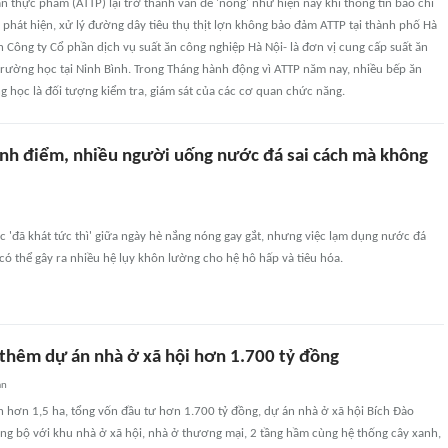
n thực phẩm (ATTP) lại trở thành vấn đề 'nóng' như hiện nay khi thông tin báo chí
 phát hiện, xử lý đường dây tiêu thụ thịt lợn không bảo đảm ATTP tại thành phố Hà
n Công ty Cổ phần dịch vụ suất ăn công nghiệp Hà Nội- là đơn vị cung cấp suất ăn
trường học tại Ninh Bình. Trong Tháng hành động vì ATTP năm nay, nhiều bếp ăn
g học là đối tượng kiểm tra, giám sát của các cơ quan chức năng.
nh điểm, nhiều người uống nước đá sai cách mà không
c 'đã khát tức thì' giữa ngày hè nắng nóng gay gắt, nhưng việc lạm dụng nước đá
có thể gây ra nhiều hệ lụy khôn lường cho hệ hô hấp và tiêu hóa.
 thêm dự án nhà ở xã hội hơn 1.700 tỷ đồng
an
h hơn 1,5 ha, tổng vốn đầu tư hơn 1.700 tỷ đồng, dự án nhà ở xã hội Bích Đào
g bộ với khu nhà ở xã hội, nhà ở thương mại, 2 tầng hầm cùng hệ thống cây xanh,