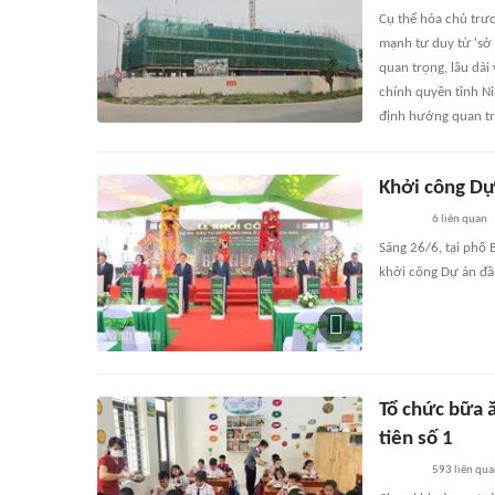
Cụ thể hóa chủ trư
mạnh tư duy từ 'sở
quan trọng, lâu dài
chính quyền tỉnh N
định hướng quan tr
Khởi công Dự
6
liên quan
Sáng 26/6, tại phố 
khởi công Dự án đầ
Tổ chức bữa ă
tiên số 1
593
liên qu