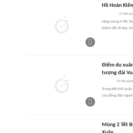
Hồ Hoàn Kiếm
12
liên qu
Sáng mùng 4 Tết, t
khách đổ về dạo chơ
Điểm du xuân
tượng đài Vua
31
liên qua
Trong tiết trời xuâ
của đông đảo người
Mùng 2 Tết B
Xuân