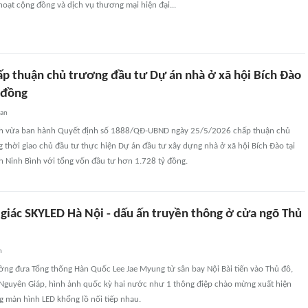
 hoạt cộng đồng và dịch vụ thương mại hiện đại...
ấp thuận chủ trương đầu tư Dự án nhà ở xã hội Bích Đào
 đồng
uan
nh vừa ban hành Quyết định số 1888/QĐ-UBND ngày 25/5/2026 chấp thuận chủ
 thời giao chủ đầu tư thực hiện Dự án đầu tư xây dựng nhà ở xã hội Bích Đào tại
h Ninh Bình với tổng vốn đầu tư hơn 1.728 tỷ đồng.
 giác SKYLED Hà Nội - dấu ấn truyền thông ở cửa ngõ Thủ
n
ờng đưa Tổng thống Hàn Quốc Lee Jae Myung từ sân bay Nội Bài tiến vào Thủ đô,
Nguyên Giáp, hình ảnh quốc kỳ hai nước như 1 thông điệp chào mừng xuất hiện
g màn hình LED khổng lồ nối tiếp nhau.