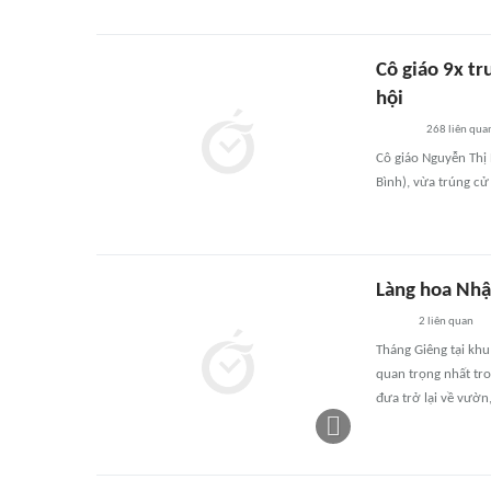
Cô giáo 9x tr
hội
268
liên qua
Cô giáo Nguyễn Thị
Bình), vừa trúng cử
Làng hoa Nhậ
2
liên quan
Tháng Giêng tại kh
quan trọng nhất tr
đưa trở lại về vườn,