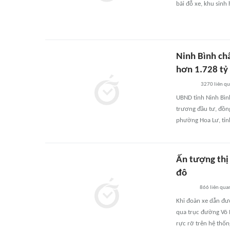
bãi đỗ xe, khu sinh
Ninh Bình ch
hơn 1.728 tỷ
3270
liên q
UBND tỉnh Ninh Bì
trương đầu tư, đồng
phường Hoa Lư, tỉn
Ấn tượng thị
đô
866
liên qua
Khi đoàn xe dẫn đư
qua trục đường Võ 
rực rỡ trên hệ thốn