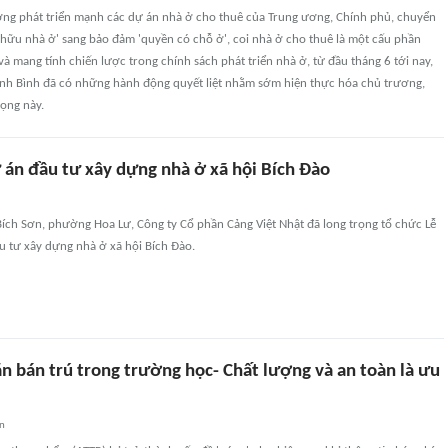
ơng phát triển mạnh các dự án nhà ở cho thuê của Trung ương, Chính phủ, chuyển
 hữu nhà ở' sang bảo đảm 'quyền có chỗ ở', coi nhà ở cho thuê là một cấu phần
 và mang tính chiến lược trong chính sách phát triển nhà ở, từ đầu tháng 6 tới nay,
inh Bình đã có những hành động quyết liệt nhằm sớm hiện thực hóa chủ trương,
ọng này.
 án đầu tư xây dựng nhà ở xã hội Bích Đào
Bích Sơn, phường Hoa Lư, Công ty Cổ phần Cảng Việt Nhật đã long trọng tổ chức Lễ
u tư xây dựng nhà ở xã hội Bích Đào.
n bán trú trong trường học- Chất lượng và an toàn là ưu
an