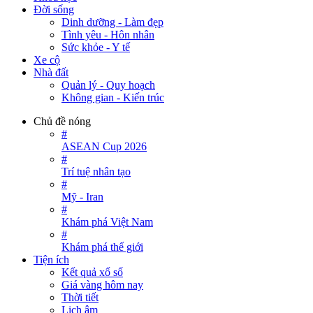
Đời sống
Dinh dưỡng - Làm đẹp
Tình yêu - Hôn nhân
Sức khỏe - Y tế
Xe cộ
Nhà đất
Quản lý - Quy hoạch
Không gian - Kiến trúc
Chủ đề nóng
#
ASEAN Cup 2026
#
Trí tuệ nhân tạo
#
Mỹ - Iran
#
Khám phá Việt Nam
#
Khám phá thế giới
Tiện ích
Kết quả xổ số
Giá vàng hôm nay
Thời tiết
Lịch âm