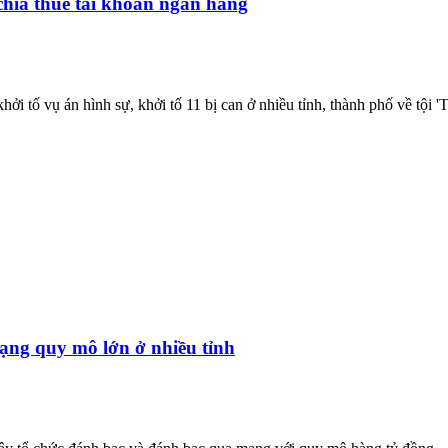
chia thuê tài khoản ngân hàng
i tố vụ án hình sự, khởi tố 11 bị can ở nhiều tỉnh, thành phố về tội 'T
ạng quy mô lớn ở nhiều tỉnh