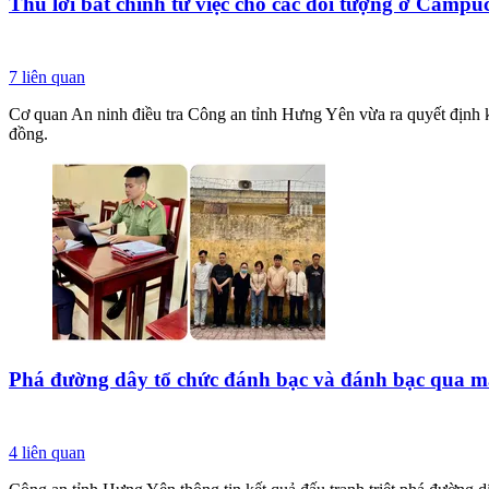
Thu lời bất chính từ việc cho các đối tượng ở Campu
7
liên quan
Cơ quan An ninh điều tra Công an tỉnh Hưng Yên vừa ra quyết định khở
đồng.
Phá đường dây tổ chức đánh bạc và đánh bạc qua m
4
liên quan