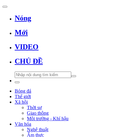
Nóng
Mới
VIDEO
CHỦ ĐỀ
Bóng đá
Thế giới
Xã hội
Thời sự
Giao thông
Môi trường - Khí hậu
Văn hóa
Nghệ thuật
Ẩm thực