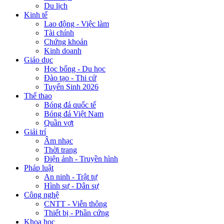
Du lịch
Kinh tế
Lao động - Việc làm
Tài chính
Chứng khoán
Kinh doanh
Giáo dục
Học bổng - Du học
Đào tạo - Thi cử
Tuyển Sinh 2026
Thể thao
Bóng đá quốc tế
Bóng đá Việt Nam
Quần vợt
Giải trí
Âm nhạc
Thời trang
Điện ảnh - Truyền hình
Pháp luật
An ninh - Trật tự
Hình sự - Dân sự
Công nghệ
CNTT - Viễn thông
Thiết bị - Phần cứng
Khoa học