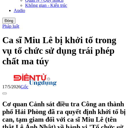
Quản lý - Quy hoạch
Không gian - Kiến trúc
Audio
Đóng
Pháp luật
Ca sĩ Miu Lê bị khởi tố trong
vụ tổ chức sử dụng trái phép
chất ma túy
17/5/2026
Gốc
Cơ quan Cảnh sát điều tra Công an thành
phố Hải Phòng đã ra quyết định khởi tố bị
can, tạm giam đối với ca sĩ Miu Lê (tên
thật Lê Ánh Nhật) về hành vi 'Tổ chức sử