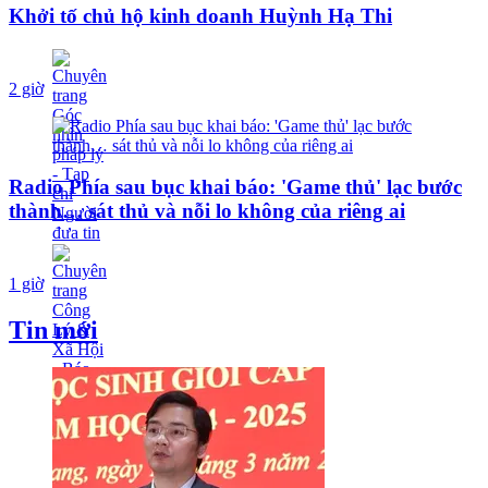
Khởi tố chủ hộ kinh doanh Huỳnh Hạ Thi
2 giờ
Radio Phía sau bục khai báo: 'Game thủ' lạc bước
thành… sát thủ và nỗi lo không của riêng ai
1 giờ
Tin mới