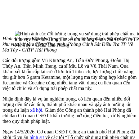
Hình ảnh các đối tượng trong vụ sử dụng trái phép chất ma túy tại
khu vực bãi tắm Tùng Thu. Ảnh: Phòng Cảnh Sát Điều Tra TP Về
Ma Túy - CATP Hải Phòng
Các đối tượng gồm Vũ Khương An, Trần Đức Phong, Đoàn Thị
Thúy An, Trần Minh Trang, ca sĩ Miu Lê và Vũ Thái Nam. Qua
khám xét khẩn cấp tại cơ sở lưu trú Titibeach, lực lượng chức năng
thu giữ hơn 5 gram Ketamine, một lượng ma túy tổng hợp khác gồm
Ketamine và Cocaine cùng nhiều tang vật, dụng cụ liên quan đến
việc tổ chức và sử dụng trái phép chất ma túy.
Nhận định đây là vụ án nghiêm trọng, có liên quan đến nhiều đối
tượng đến từ các tỉnh, thành phố khác nhau và gây ảnh hưởng lớn
trong dư luận
xã hội
, Giám đốc Công an thành phố Hải Phòng đã
chỉ đạo Cơ quan CSĐT khẩn trương mở rộng điều tra, xử lý nghiêm
theo quy định pháp luật.
Ngày 14/5/2026, Cơ quan CSĐT Công an thành phố Hải Phòng đã
khởi tố vụ án
hình sự
về các tội “Tổ chức sử dụng trái phép chất ma