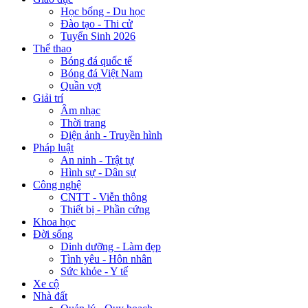
Học bổng - Du học
Đào tạo - Thi cử
Tuyển Sinh 2026
Thể thao
Bóng đá quốc tế
Bóng đá Việt Nam
Quần vợt
Giải trí
Âm nhạc
Thời trang
Điện ảnh - Truyền hình
Pháp luật
An ninh - Trật tự
Hình sự - Dân sự
Công nghệ
CNTT - Viễn thông
Thiết bị - Phần cứng
Khoa học
Đời sống
Dinh dưỡng - Làm đẹp
Tình yêu - Hôn nhân
Sức khỏe - Y tế
Xe cộ
Nhà đất