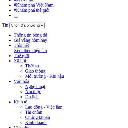
#Khám phá Việt Nam
#Khám phá thế giới
Tin
Thông tin bóng đá
Giá vàng hôm nay
Thời tiết
Xem thêm tiện ích
Thế giới
Xã hội
Thời sự
Giao thông
Môi trường - Khí hậu
Văn hóa
Nghệ thuật
Ẩm thực
Du lịch
Kinh tế
Lao động - Việc làm
Tài chính
Chứng khoán
Kinh doanh
Giáo dục