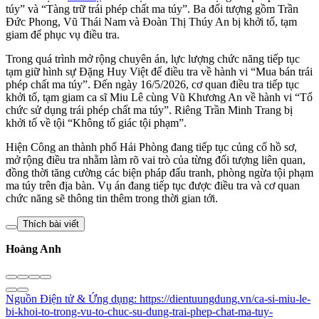
túy” và “Tàng trữ trái phép chất ma túy”. Ba đối tượng gồm Trần
Đức Phong, Vũ Thái Nam và Đoàn Thị Thúy An bị khởi tố, tạm
giam để phục vụ điều tra.
Trong quá trình mở rộng chuyên án, lực lượng chức năng tiếp tục
tạm giữ hình sự Đặng Huy Việt để điều tra về hành vi “Mua bán trái
phép chất ma túy”. Đến ngày 16/5/2026, cơ quan điều tra tiếp tục
khởi tố, tạm giam ca sĩ Miu Lê cùng Vũ Khương An về hành vi “Tổ
chức sử dụng trái phép chất ma túy”. Riêng Trần Minh Trang bị
khởi tố về tội “Không tố giác tội phạm”.
Hiện Công an thành phố Hải Phòng đang tiếp tục củng cố hồ sơ,
mở rộng điều tra nhằm làm rõ vai trò của từng đối tượng liên quan,
đồng thời tăng cường các biện pháp đấu tranh, phòng ngừa tội phạm
ma túy trên địa bàn. Vụ án đang tiếp tục được điều tra và cơ quan
chức năng sẽ thông tin thêm trong thời gian tới.
Thích bài viết
Hoàng Anh
Nguồn
Điện tử & Ứng dụng
:
https://dientuungdung.vn/ca-si-miu-le-
bi-khoi-to-trong-vu-to-chuc-su-dung-trai-phep-chat-ma-tuy-