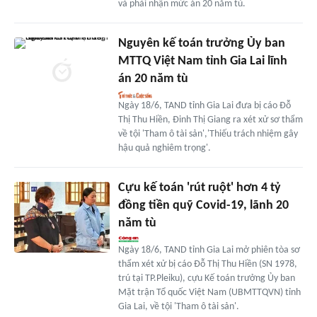
và phải nhận mức án 20 năm tù.
Nguyên kế toán trưởng Ủy ban
MTTQ Việt Nam tỉnh Gia Lai lĩnh
án 20 năm tù
Ngày 18/6, TAND tỉnh Gia Lai đưa bị cáo Đỗ
Thị Thu Hiền, Đinh Thị Giang ra xét xử sơ thẩm
về tội 'Tham ô tài sản','Thiếu trách nhiệm gây
hậu quả nghiêm trọng'.
Cựu kế toán 'rút ruột' hơn 4 tỷ
đồng tiền quỹ Covid-19, lãnh 20
năm tù
Ngày 18/6, TAND tỉnh Gia Lai mở phiên tòa sơ
thẩm xét xử bị cáo Đỗ Thị Thu Hiền (SN 1978,
trú tại TP.Pleiku), cựu Kế toán trưởng Ủy ban
Mặt trận Tổ quốc Việt Nam (UBMTTQVN) tỉnh
Gia Lai, về tội 'Tham ô tài sản'.