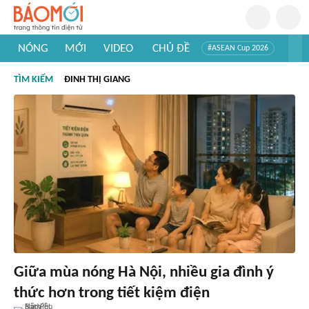
NÓNG
MỚI
VIDEO
CHỦ ĐỀ
#ASEAN Cup 2026
#Trí tuệ nhân tạo
#Mỹ - Iran
#Khám phá Việt Nam
TÌM KIẾM
ĐINH THỊ GIANG
#Khám phá thế giới
Giữa mùa nóng Hà Nội, nhiều gia đình ý
thức hơn trong tiết kiệm điện