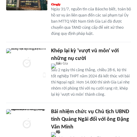
Ngày 31/7, nguồn tin của Báocho biết, toàn bộ
hồ sơ vụ án liên quan đến các sai phạm tại Ủy
ban MTTQ Việt Nam tỉnh Gia Lai đã được
chuyển qua TAND cùng cấp để xét xử theo
đúng quy định pháp luật.
Khép lại kỳ 'vượt vũ môn' với
những nụ cười
Sau 2 ngày thi căng thẳng, chiều 28-6, kỳ thi
tốt nghiệp THPT năm 2024 đã kết thúc với bài
thi Ngoại ngữ. Hơn 14.000 thí sinh Gia Lai nhẹ
nhõm rời phòng thi với nụ cười rạng rỡ, khép
lại kỳ 'vượt vũ môn' thành công.
Bãi nhiệm chức vụ Chủ tịch UBND
tỉnh Quảng Ngãi đối với ông Đặng
Văn Minh