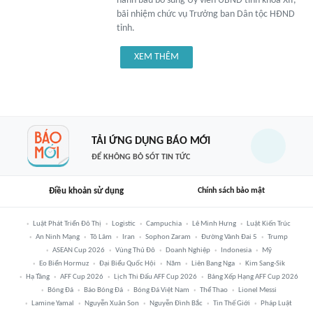
hành bầu bổ sung Ủy viên UBND tỉnh khóa XII,
bãi nhiệm chức vụ Trưởng ban Dân tộc HĐND
tỉnh.
XEM THÊM
TẢI ỨNG DỤNG BÁO MỚI
ĐỂ KHÔNG BỎ SÓT TIN TỨC
Điều khoản sử dụng
Chính sách bảo mật
Luật Phát Triển Đô Thị
Logistic
Campuchia
Lê Minh Hưng
Luật Kiến Trúc
An Ninh Mạng
Tô Lâm
Iran
Sophon Zaram
Đường Vành Đai 5
Trump
ASEAN Cup 2026
Vùng Thủ Đô
Doanh Nghiệp
Indonesia
Mỹ
Eo Biển Hormuz
Đại Biểu Quốc Hội
Năm
Liên Bang Nga
Kim Sang-Sik
Hạ Tầng
AFF Cup 2026
Lịch Thi Đấu AFF Cup 2026
Bảng Xếp Hạng AFF Cup 2026
Bóng Đá
Báo Bóng Đá
Bóng Đá Việt Nam
Thể Thao
Lionel Messi
Lamine Yamal
Nguyễn Xuân Son
Nguyễn Đình Bắc
Tin Thế Giới
Pháp Luật