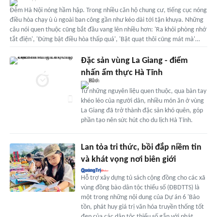
Đêm Hà Nội nóng hầm hập. Trong nhiều căn hộ chung cư, tiếng cục nóng
điều hòa chạy ù ù ngoài ban công gần như kéo dài tới tận khuya. Những
câu nói quen thuộc cũng bắt đầu vang lên nhiều hơn: 'Ra khỏi phòng nhớ
tắt điện', 'Đừng bật điều hòa thấp quá', 'Bật quạt thôi cũng mát mà'…
Đặc sản vùng La Giang - điểm
nhấn ẩm thực Hà Tĩnh
Từ những nguyên liệu quen thuộc, qua bàn tay
khéo léo của người dân, nhiều món ăn ở vùng
La Giang đã trở thành đặc sản khó quên, góp
phần tạo nên sức hút cho du lịch Hà Tĩnh.
Lan tỏa tri thức, bồi đắp niềm tin
và khát vọng nơi biên giới
Hỗ trợ xây dựng tủ sách cộng đồng cho các xã
vùng đồng bào dân tộc thiểu số (ĐBDTTS) là
một trong những nội dung của Dự án 6 'Bảo
tồn, phát huy giá trị văn hóa truyền thống tốt
đẹp của các dân tộc thiểu số gắn với phát