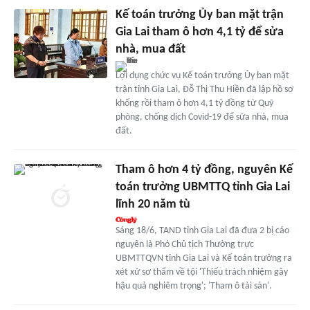
Kế toán trưởng Ủy ban mặt trận
Gia Lai tham ô hơn 4,1 tỷ để sửa
nhà, mua đất
Lợi dụng chức vụ Kế toán trưởng Ủy ban mặt
trận tỉnh Gia Lai, Đỗ Thị Thu Hiền đã lập hồ sơ
khống rồi tham ô hơn 4,1 tỷ đồng từ Quỹ
phòng, chống dịch Covid-19 để sửa nhà, mua
đất.
Tham ô hơn 4 tỷ đồng, nguyên Kế
toán trưởng UBMTTQ tỉnh Gia Lai
lĩnh 20 năm tù
Sáng 18/6, TAND tỉnh Gia Lai đã đưa 2 bị cáo
nguyên là Phó Chủ tịch Thường trực
UBMTTQVN tỉnh Gia Lai và Kế toán trưởng ra
xét xử sơ thẩm về tội 'Thiếu trách nhiệm gây
hậu quả nghiêm trọng'; 'Tham ô tài sản'.