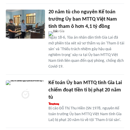
20 năm tù cho nguyên Kế toán
trưởng Ủy ban MTTQ Việt Nam
tỉnh tham ô hơn 4,1 tỷ đồng
Ngày 18-6, Tòa án nhân dân tỉnh Gia Lai đã
mở phiên tòa xét xử sơ thẩm vụ án 'Tham ô tài
sản' và 'Thiếu trách nhiệm gây hậu quả
nghiêm trọng' xảy ra tại Ủy ban MTTQ Việt
Nam tỉnh liên quan đến quỹ phòng, chống dịch
Covid-19.
Kế toán Ủy ban MTTQ tỉnh Gia Lai
chiếm đoạt tiền tỉ bị phạt 20 năm
tù
Bị cáo Đỗ Thị Thu Hiền (SN 1978, nguyên Kế
toán trưởng Ủy ban MTTQ Việt Nam tỉnh Gia
Lai) bị phạt 20 năm tù về tội 'Tham ô tài sản'.