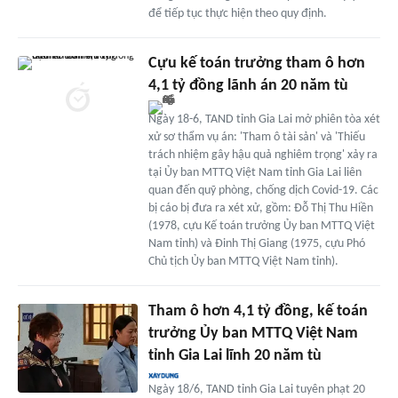
để tiếp tục thực hiện theo quy định.
Cựu kế toán trưởng tham ô hơn
4,1 tỷ đồng lãnh án 20 năm tù
Ngày 18-6, TAND tỉnh Gia Lai mở phiên tòa xét
xử sơ thẩm vụ án: 'Tham ô tài sản' và 'Thiếu
trách nhiệm gây hậu quả nghiêm trọng' xảy ra
tại Ủy ban MTTQ Việt Nam tỉnh Gia Lai liên
quan đến quỹ phòng, chống dịch Covid-19. Các
bị cáo bị đưa ra xét xử, gồm: Đỗ Thị Thu Hiền
(1978, cựu Kế toán trưởng Ủy ban MTTQ Việt
Nam tỉnh) và Đinh Thị Giang (1975, cựu Phó
Chủ tịch Ủy ban MTTQ Việt Nam tỉnh).
Tham ô hơn 4,1 tỷ đồng, kế toán
trưởng Ủy ban MTTQ Việt Nam
tỉnh Gia Lai lĩnh 20 năm tù
Ngày 18/6, TAND tỉnh Gia Lai tuyên phạt 20