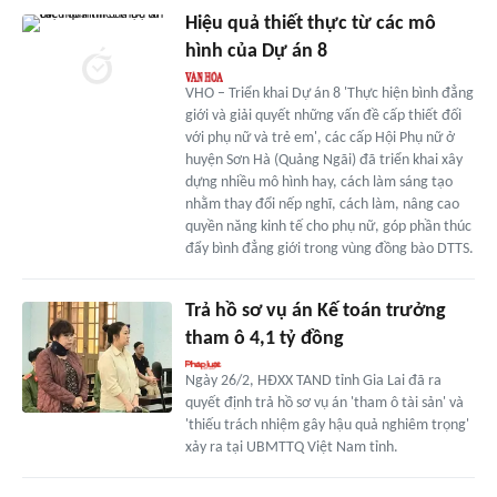
Hiệu quả thiết thực từ các mô
hình của Dự án 8
VHO – Triển khai Dự án 8 'Thực hiện bình đẳng
giới và giải quyết những vấn đề cấp thiết đối
với phụ nữ và trẻ em', các cấp Hội Phụ nữ ở
huyện Sơn Hà (Quảng Ngãi) đã triển khai xây
dựng nhiều mô hình hay, cách làm sáng tạo
nhằm thay đổi nếp nghĩ, cách làm, nâng cao
quyền năng kinh tế cho phụ nữ, góp phần thúc
đẩy bình đẳng giới trong vùng đồng bào DTTS.
Trả hồ sơ vụ án Kế toán trưởng
tham ô 4,1 tỷ đồng
Ngày 26/2, HĐXX TAND tỉnh Gia Lai đã ra
quyết định trả hồ sơ vụ án 'tham ô tài sản' và
'thiếu trách nhiệm gây hậu quả nghiêm trọng'
xảy ra tại UBMTTQ Việt Nam tỉnh.