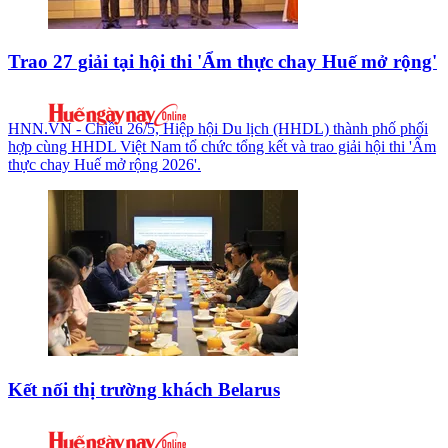
Trao 27 giải tại hội thi 'Ẩm thực chay Huế mở rộng'
HNN.VN - Chiều 26/5, Hiệp hội Du lịch (HHDL) thành phố phối
hợp cùng HHDL Việt Nam tổ chức tổng kết và trao giải hội thi 'Ẩm
thực chay Huế mở rộng 2026'.
Kết nối thị trường khách Belarus