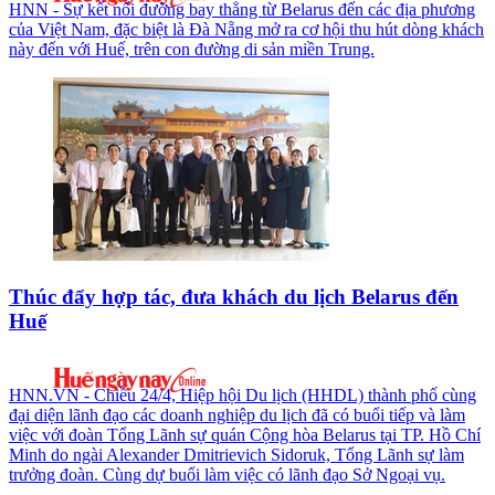
HNN - Sự kết nối đường bay thẳng từ Belarus đến các địa phương
của Việt Nam, đặc biệt là Đà Nẵng mở ra cơ hội thu hút dòng khách
này đến với Huế, trên con đường di sản miền Trung.
Thúc đẩy hợp tác, đưa khách du lịch Belarus đến
Huế
HNN.VN - Chiều 24/4, Hiệp hội Du lịch (HHDL) thành phố cùng
đại diện lãnh đạo các doanh nghiệp du lịch đã có buổi tiếp và làm
việc với đoàn Tổng Lãnh sự quán Cộng hòa Belarus tại TP. Hồ Chí
Minh do ngài Alexander Dmitrievich Sidoruk, Tổng Lãnh sự làm
trưởng đoàn. Cùng dự buổi làm việc có lãnh đạo Sở Ngoại vụ.