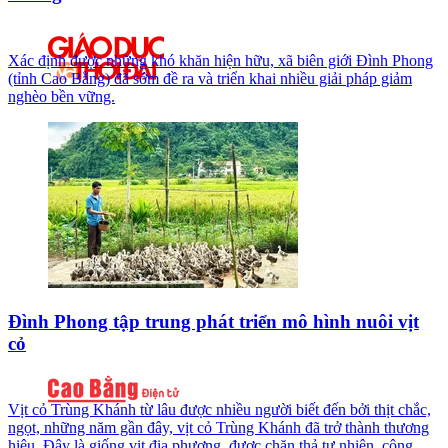
Xác định được những khó khăn hiện hữu, xã biên giới Đình Phong
(tỉnh Cao Bằng) đã sớm đề ra và triển khai nhiều giải pháp giảm
nghèo bền vững.
Đình Phong tập trung phát triển mô hình nuôi vịt
cỏ
Vịt cỏ Trùng Khánh từ lâu được nhiều người biết đến bởi thịt chắc,
ngọt, những năm gần đây, vịt cỏ Trùng Khánh đã trở thành thương
hiệu. Đây là giống vịt địa phương, được chăn thả tự nhiên, cộng