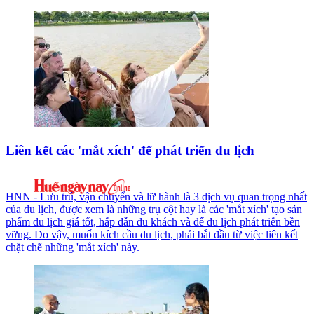
Liên kết các 'mắt xích' để phát triển du lịch
HNN - Lưu trú, vận chuyển và lữ hành là 3 dịch vụ quan trọng nhất
của du lịch, được xem là những trụ cột hay là các 'mắt xích' tạo sản
phẩm du lịch giá tốt, hấp dẫn du khách và để du lịch phát triển bền
vững. Do vậy, muốn kích cầu du lịch, phải bắt đầu từ việc liên kết
chặt chẽ những 'mắt xích' này.