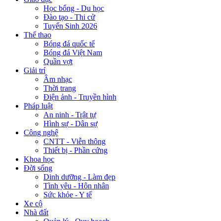
Học bổng - Du học
Đào tạo - Thi cử
Tuyển Sinh 2026
Thể thao
Bóng đá quốc tế
Bóng đá Việt Nam
Quần vợt
Giải trí
Âm nhạc
Thời trang
Điện ảnh - Truyền hình
Pháp luật
An ninh - Trật tự
Hình sự - Dân sự
Công nghệ
CNTT - Viễn thông
Thiết bị - Phần cứng
Khoa học
Đời sống
Dinh dưỡng - Làm đẹp
Tình yêu - Hôn nhân
Sức khỏe - Y tế
Xe cộ
Nhà đất