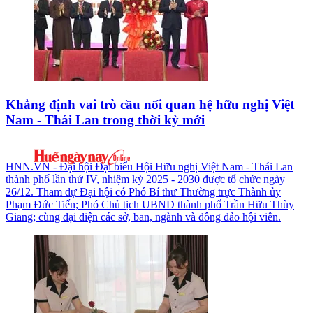
Khẳng định vai trò cầu nối quan hệ hữu nghị Việt
Nam - Thái Lan trong thời kỳ mới
HNN.VN - Đại hội Đại biểu Hội Hữu nghị Việt Nam - Thái Lan
thành phố lần thứ IV, nhiệm kỳ 2025 - 2030 được tổ chức ngày
26/12. Tham dự Đại hội có Phó Bí thư Thường trực Thành ủy
Phạm Đức Tiến; Phó Chủ tịch UBND thành phố Trần Hữu Thùy
Giang; cùng đại diện các sở, ban, ngành và đông đảo hội viên.