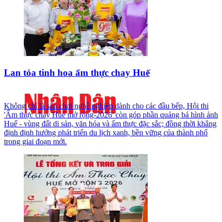
Lan tỏa tinh hoa ẩm thực chay Huế
Không chỉ là sân chơi nghề nghiệp dành cho các đầu bếp, Hội thi
'Ẩm thực chay Huế mở rộng-2026' còn góp phần quảng bá hình ảnh
Huế - vùng đất di sản, văn hóa và ẩm thực đặc sắc; đồng thời khẳng
định định hướng phát triển du lịch xanh, bền vững của thành phố
trong giai đoạn mới.