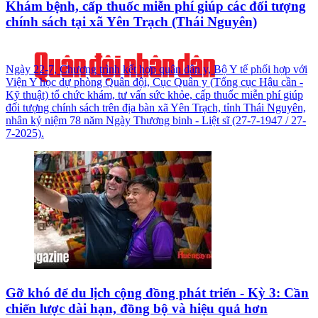
Khám bệnh, cấp thuốc miễn phí giúp các đối tượng
chính sách tại xã Yên Trạch (Thái Nguyên)
Ngày 22-7, Chương trình kết hợp quân dân y, Bộ Y tế phối hợp với
Viện Y học dự phòng Quân đội, Cục Quân y (Tổng cục Hậu cần -
Kỹ thuật) tổ chức khám, tư vấn sức khỏe, cấp thuốc miễn phí giúp
đối tượng chính sách trên địa bàn xã Yên Trạch, tỉnh Thái Nguyên,
nhân kỷ niệm 78 năm Ngày Thương binh - Liệt sĩ (27-7-1947 / 27-
7-2025).
Gỡ khó để du lịch cộng đồng phát triển - Kỳ 3: Cần
chiến lược dài hạn, đồng bộ và hiệu quả hơn