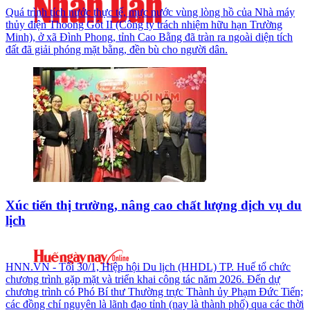
Quá trình tích nước thực tế, mực nước vùng lòng hồ của Nhà máy
thủy điện Thoong Gót II (Công ty trách nhiệm hữu hạn Trường
Minh), ở xã Đình Phong, tỉnh Cao Bằng đã tràn ra ngoài diện tích
đất đã giải phóng mặt bằng, đền bù cho người dân.
Xúc tiến thị trường, nâng cao chất lượng dịch vụ du
lịch
HNN.VN - Tối 30/1, Hiệp hội Du lịch (HHDL) TP. Huế tổ chức
chương trình gặp mặt và triển khai công tác năm 2026. Đến dự
chương trình có Phó Bí thư Thường trực Thành ủy Phạm Đức Tiến;
các đồng chí nguyên là lãnh đạo tỉnh (nay là thành phố) qua các thời