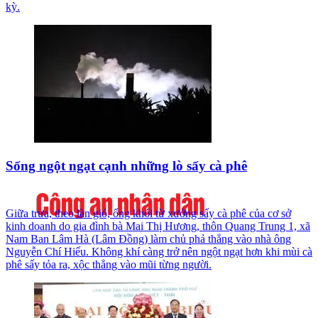
kỳ.
Sống ngột ngạt cạnh những lò sấy cà phê
Giữa trưa, theo làn gió, ống khói từ xưởng sấy cà phê của cơ sở
kinh doanh do gia đình bà Mai Thị Hương, thôn Quang Trung 1, xã
Nam Ban Lâm Hà (Lâm Đồng) làm chủ phả thẳng vào nhà ông
Nguyễn Chí Hiếu. Không khí càng trở nên ngột ngạt hơn khi mùi cà
phê sấy tỏa ra, xộc thẳng vào mũi từng người.