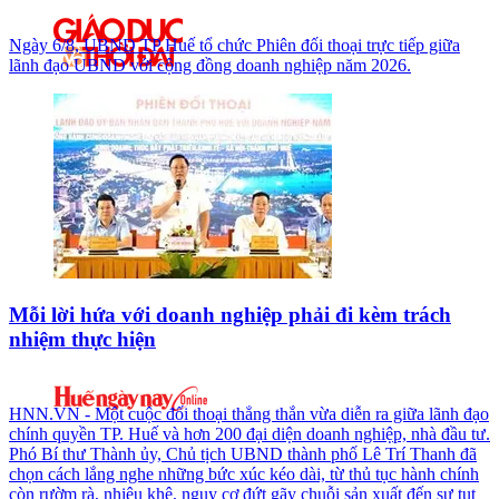
Ngày 6/8, UBND TP Huế tổ chức Phiên đối thoại trực tiếp giữa
lãnh đạo UBND với cộng đồng doanh nghiệp năm 2026.
Mỗi lời hứa với doanh nghiệp phải đi kèm trách
nhiệm thực hiện
HNN.VN - Một cuộc đối thoại thẳng thắn vừa diễn ra giữa lãnh đạo
chính quyền TP. Huế và hơn 200 đại diện doanh nghiệp, nhà đầu tư.
Phó Bí thư Thành ủy, Chủ tịch UBND thành phố Lê Trí Thanh đã
chọn cách lắng nghe những bức xúc kéo dài, từ thủ tục hành chính
còn rườm rà, nhiêu khê, nguy cơ đứt gãy chuỗi sản xuất đến sự tụt