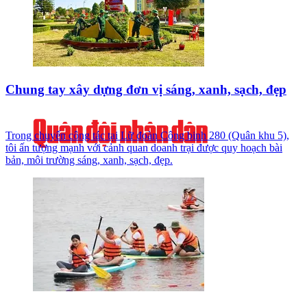
Chung tay xây dựng đơn vị sáng, xanh, sạch, đẹp
Trong chuyến công tác tại Lữ đoàn Công binh 280 (Quân khu 5),
tôi ấn tượng mạnh với cảnh quan doanh trại được quy hoạch bài
bản, môi trường sáng, xanh, sạch, đẹp.