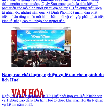
thêm nguồn nước từ sông Quây Sơn trong, sạch, là điều kiện để
phát triển các mô hình nuôi vịt tại địa phương. Tận dụng điều kiện
tự nhiên đó, những năm qua, xã Đình Phong đã mạnh dạn phát
triển, nhân rộng nhiều mô hình chăn nuôi vịt cỏ, góp phần phát triển
kinh tế, nâng cao thu nhập cho người dân.
Nâng cao chất lượng nghiệp vụ lễ tân cho ngành du
lịch Huế
Ngày 25.9, Hiệp hội Du lịch TP. Huế phối hợp với Hội Khách sạn
và Trường Cao đẳng Du lịch Huế tổ chức khai mạc Hội thi Nghiệp
vụ Lễ tân năm 2025.