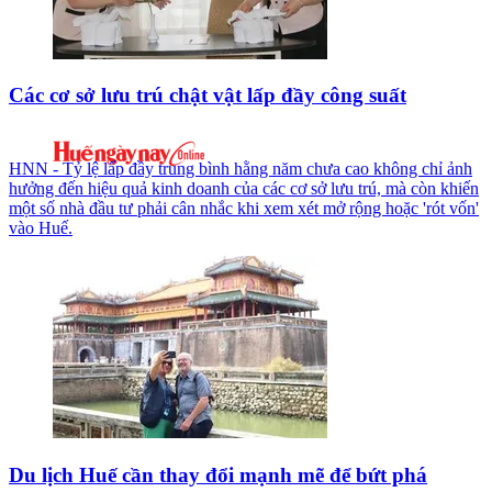
Các cơ sở lưu trú chật vật lấp đầy công suất
HNN - Tỷ lệ lấp đầy trung bình hằng năm chưa cao không chỉ ảnh
hưởng đến hiệu quả kinh doanh của các cơ sở lưu trú, mà còn khiến
một số nhà đầu tư phải cân nhắc khi xem xét mở rộng hoặc 'rót vốn'
vào Huế.
Du lịch Huế cần thay đổi mạnh mẽ để bứt phá