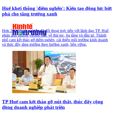
Huế khơi thông 'điểm nghẽn': Kiến tạo động lực bứt
phá cho tăng trưởng xanh
Hơn 200 doanh nghiệp đã đối thoại trực tiếp với lãnh đạo TP. Huế,
phản ánh những vướng mắc về thủ tục, hạ tầng và đầu tư. Thành
phố cam kết tháo gỡ điểm nghẽn, cải thiện môi trường kinh doanh
và thúc đẩy tăng trưởng theo hướng xanh, bền vững.
TP Huế cam kết tháo gỡ nút thắt, thúc đẩy cộng
đồng doanh nghiệp phát triển