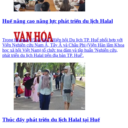
Huế nâng cao năng lực phát triển du lịch Halal
Trong hai ngày 15 và 16.7, Hiệp hội Du lịch TP. Huế phối hợp với
Viện Nghiên cứu Nam Á, Tây Á và Châu Phi (Viện Hàn lâm Khoa
học xã hội Việt Nam) tổ chức tọa đàm và tập huấn 'Nghiên cứu,
phát triển du lịch Halal trên địa bàn TP. Huế'.
Thúc đẩy phát triển du lịch Halal tại Huế