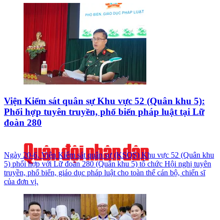
Viện Kiểm sát quân sự Khu vực 52 (Quân khu 5):
Phối hợp tuyên truyền, phổ biến pháp luật tại Lữ
đoàn 280
Ngày 20-6, Viện Kiểm sát quân sự (KSQS) Khu vực 52 (Quân khu
5) phối hợp với Lữ đoàn 280 (Quân khu 5) tổ chức Hội nghị tuyên
truyền, phổ biến, giáo dục pháp luật cho toàn thể cán bộ, chiến sĩ
của đơn vị.