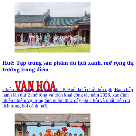
Huế: Tập trung sản phẩm du lịch xanh, mở rộng thị
trường trọng điểm
Chiều 25.3, Hiệp hội Du lịch TP. Huế đã tổ chức hội nghị Ban chấp
hành lần thứ 2 mở rộng và triển khai công tác năm 2026, xác định
nhiều nhiệm vụ trọng tâm nhằm thúc đẩy phục hồi và phát triển du
lịch trong bối cảnh mới.