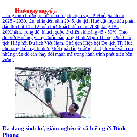
Trong định hướng phát triển du lịch, dịch vụ TP. Huế giai đoạn
2025 - 2030, tầm nhìn đến năm 2045, du lịch Huế đặt mục tiêu phấn
đấu thu hút 10 - 12 triệu lượt khách đến năm 2030, tăng 18 -
20%/năm, trong đó, khách quốc tế chiếm khoảng 45 - 50%. Trao
đổi với Huế ngày nay Cuối tuần, ông Đinh Mạnh Thắng, Phó Chủ
tịch Hiệp hội Du lịch Việt Nam, Chủ tịch Hiệp hội Du lịch TP. Huế
cho rằng, bên cạnh những kết quả đáng mừng, du lịch Huế vẫn còn
những vấn đề cần thay đổi mạnh mẽ trong hành trình phát triển bền
vững.
Đa dạng sinh kế, giảm nghèo ở xã biên giới Đình
Phong