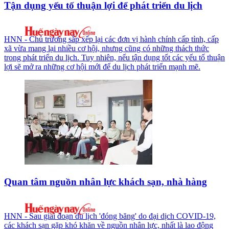
Tận dụng yếu tố thuận lợi để phát triển du lịch
HNN - Chủ trương sắp xếp lại các đơn vị hành chính cấp tỉnh, cấp
xã vừa mang lại nhiều cơ hội, nhưng cũng có những thách thức
trong phát triển du lịch. Tuy nhiên, nếu tận dụng tốt các yếu tố thuận
lợi sẽ mở ra những cơ hội mới để du lịch phát triển mạnh mẽ.
Quan tâm nguồn nhân lực khách sạn, nhà hàng
HNN - Sau giai đoạn du lịch 'đóng băng' do đại dịch COVID-19,
các khách sạn gặp khó khăn về nguồn nhân lực, nhất là lao động