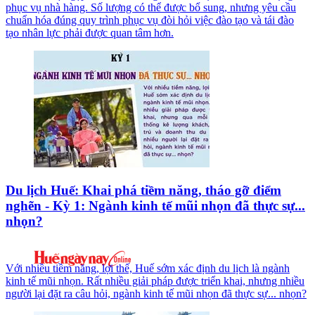
phục vụ nhà hàng. Số lượng có thể được bổ sung, nhưng yêu cầu
chuẩn hóa đúng quy trình phục vụ đòi hỏi việc đào tạo và tái đào
tạo nhân lực phải được quan tâm hơn.
Du lịch Huế: Khai phá tiềm năng, tháo gỡ điểm
nghẽn - Kỳ 1: Ngành kinh tế mũi nhọn đã thực sự...
nhọn?
Với nhiều tiềm năng, lợi thế, Huế sớm xác định du lịch là ngành
kinh tế mũi nhọn. Rất nhiều giải pháp được triển khai, nhưng nhiều
người lại đặt ra câu hỏi, ngành kinh tế mũi nhọn đã thực sự... nhọn?