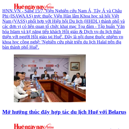
HNN.VN - Sáng 15/7, Viện Nghiên cứu Nam Á, Tây Á và Châu
Phi (ISAWAAS) trực thuộc Viện Hàn lâm Khoa học xã hội Việt
Nam (VASS) phối hợp với Hiệp hội Du lịch (HHDL) thành phố và
các đơn vị có liên quan tổ chức khai mạc Tọa đàm - Tập huấn 'Văn
hóa Islam và kỹ năng tiếp khách Hồi giáo & Dịch vụ du lịch thân
thiện với người Hồi giáo tại Huế'. Đây là nội dung thuộc nhiệm vụ
khoa học công nghệ: 'Nghiên cứu phát triển du lịch Halal trên địa
bàn thành phố Huế'.
Mở hướng thúc đẩy hợp tác du lịch Huế với Belarus