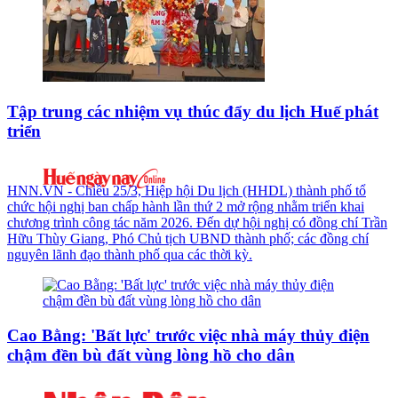
Tập trung các nhiệm vụ thúc đẩy du lịch Huế phát
triển
HNN.VN - Chiều 25/3, Hiệp hội Du lịch (HHDL) thành phố tổ
chức hội nghị ban chấp hành lần thứ 2 mở rộng nhằm triển khai
chương trình công tác năm 2026. Đến dự hội nghị có đồng chí Trần
Hữu Thùy Giang, Phó Chủ tịch UBND thành phố; các đồng chí
nguyên lãnh đạo thành phố qua các thời kỳ.
Cao Bằng: 'Bất lực' trước việc nhà máy thủy điện
chậm đền bù đất vùng lòng hồ cho dân