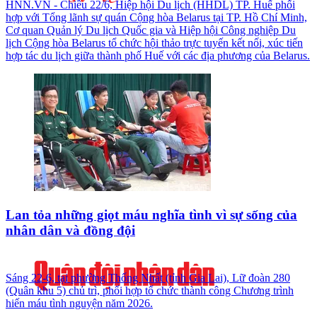
HNN.VN - Chiều 22/6, Hiệp hội Du lịch (HHDL) TP. Huế phối
hợp với Tổng lãnh sự quán Cộng hòa Belarus tại TP. Hồ Chí Minh,
Cơ quan Quản lý Du lịch Quốc gia và Hiệp hội Công nghiệp Du
lịch Cộng hòa Belarus tổ chức hội thảo trực tuyến kết nối, xúc tiến
hợp tác du lịch giữa thành phố Huế với các địa phương của Belarus.
Lan tỏa những giọt máu nghĩa tình vì sự sống của
nhân dân và đồng đội
Sáng 22-6, tại phường Thống Nhất (tỉnh Gia Lai), Lữ đoàn 280
(Quân khu 5) chủ trì, phối hợp tổ chức thành công Chương trình
hiến máu tình nguyện năm 2026.