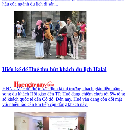
hậu của ngành du lịch di sản...
Hiến kế để Huế thu hút khách du lịch Halal
HNN - Mặc dù được xác định là thị trường khách giàu tiềm năng,
song du khách Hồi giáo đến TP. Huế đang chiếm chưa tới 5% tổng
số khách quốc tế đến Cố đô. Đến nay, Huế vẫn đang còn đối mặt
với nhiều rào cản khi tiếp cận dòng khách này.