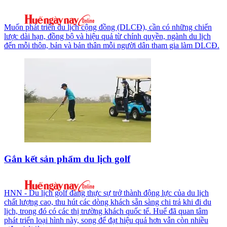
Muốn phát triển du lịch cộng đồng (DLCĐ), cần có những chiến
lược dài hạn, đồng bộ và hiệu quả từ chính quyền, ngành du lịch
đến mỗi thôn, bản và bản thân mỗi người dân tham gia làm DLCĐ.
Gắn kết sản phẩm du lịch golf
HNN - Du lịch golf đang thực sự trở thành động lực của du lịch
chất lượng cao, thu hút các dòng khách sẵn sàng chi trả khi đi du
lịch, trong đó có các thị trường khách quốc tế. Huế đã quan tâm
phát triển loại hình này, song để đạt hiệu quả hơn vẫn còn nhiều