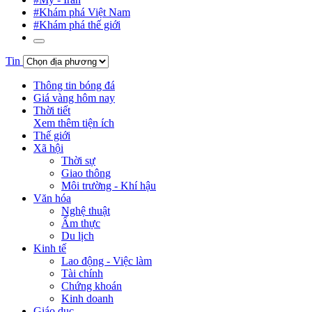
#Khám phá Việt Nam
#Khám phá thế giới
Tin
Thông tin bóng đá
Giá vàng hôm nay
Thời tiết
Xem thêm tiện ích
Thế giới
Xã hội
Thời sự
Giao thông
Môi trường - Khí hậu
Văn hóa
Nghệ thuật
Ẩm thực
Du lịch
Kinh tế
Lao động - Việc làm
Tài chính
Chứng khoán
Kinh doanh
Giáo dục