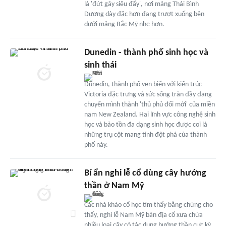
là 'đứt gãy siêu đẩy', nơi mảng Thái Bình
Dương dày đặc hơn đang trượt xuống bên
dưới mảng Bắc Mỹ nhẹ hơn.
Dunedin - thành phố sinh học và
sinh thái
Dunedin, thành phố ven biển với kiến trúc
Victoria đặc trưng và sức sống tràn đầy đang
chuyển mình thành 'thủ phủ đổi mới' của miền
nam New Zealand. Hai lĩnh vực công nghệ sinh
học và bảo tồn đa dạng sinh học được coi là
những trụ cột mang tính đột phá của thành
phố này.
Bí ẩn nghi lễ cổ dùng cây hướng
thần ở Nam Mỹ
Các nhà khảo cổ học tìm thấy bằng chứng cho
thấy, nghi lễ Nam Mỹ bản địa cổ xưa chứa
nhiều loại cây có tác dụng hướng thần cực kỳ