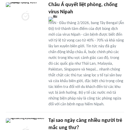
Châu Á quyết liệt phòng, chống
virus Nipah
HNN - Đầu tháng 2/2026, bang Tây Bengal (Ấn
Độ) trở thành tâm điểm của đợt bùng dịch
mới của virus Nipah - căn bệnh được biết đến
với tỷ lệ tử vong cao từ 40% - 70% và khả năng
lây lan xuyên biên giới. Tin tức này đã gây
chấn động khắp châu Á, buộc chính phủ các
nước trong khu vực cảnh giác cao độ, trong
đó các quốc gia như Thái Lan, Malaysia,
Pakistan, Singapore và Nepal… nhanh chóng
thắt chặt các thủ tục sàng lọc y tế tại sân bay
và cửa khẩu biên giới, đặc biệt chú trọng công
tác kiểm tra đối với du khách đến từ các khu
vực bị ảnh hưởng. Bộ y tế các nước mô tả
những biện pháp này là công tác phòng ngừa
đối với căn bệnh nguy hiểm Nipah.
Tại sao ngày càng nhiều người trẻ
mắc ung thư?