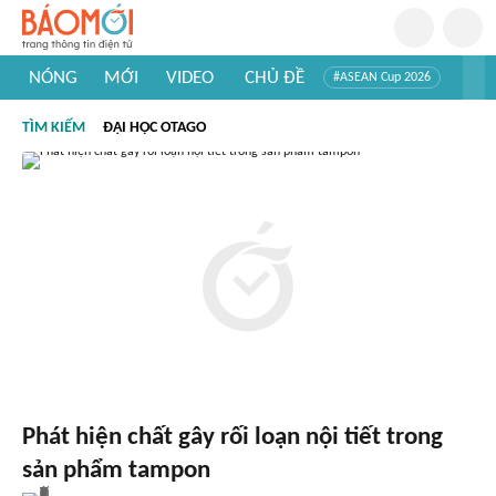
NÓNG
MỚI
VIDEO
CHỦ ĐỀ
#ASEAN Cup 2026
#Trí tuệ nhân tạo
#Mỹ - Iran
#Khám phá Việt Nam
TÌM KIẾM
ĐẠI HỌC OTAGO
#Khám phá thế giới
Phát hiện chất gây rối loạn nội tiết trong
sản phẩm tampon