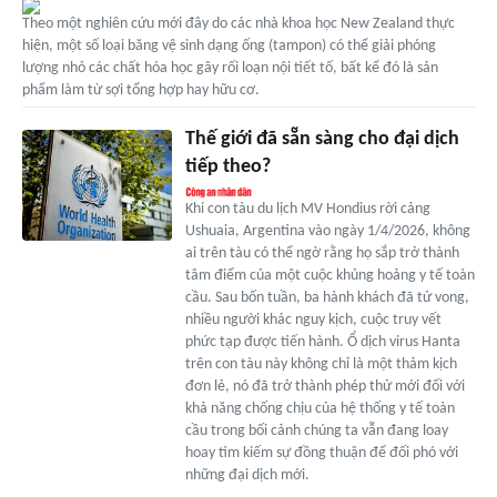
Theo một nghiên cứu mới đây do các nhà khoa học New Zealand thực
hiện, một số loại băng vệ sinh dạng ống (tampon) có thể giải phóng
lượng nhỏ các chất hóa học gây rối loạn nội tiết tố, bất kể đó là sản
phẩm làm từ sợi tổng hợp hay hữu cơ.
Thế giới đã sẵn sàng cho đại dịch
tiếp theo?
Khi con tàu du lịch MV Hondius rời cảng
Ushuaia, Argentina vào ngày 1/4/2026, không
ai trên tàu có thể ngờ rằng họ sắp trở thành
tâm điểm của một cuộc khủng hoảng y tế toàn
cầu. Sau bốn tuần, ba hành khách đã tử vong,
nhiều người khác nguy kịch, cuộc truy vết
phức tạp được tiến hành. Ổ dịch virus Hanta
trên con tàu này không chỉ là một thảm kịch
đơn lẻ, nó đã trở thành phép thử mới đối với
khả năng chống chịu của hệ thống y tế toàn
cầu trong bối cảnh chúng ta vẫn đang loay
hoay tìm kiếm sự đồng thuận để đối phó với
những đại dịch mới.