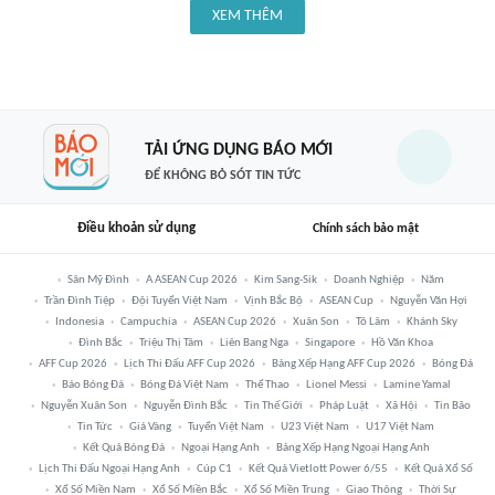
XEM THÊM
TẢI ỨNG DỤNG BÁO MỚI
ĐỂ KHÔNG BỎ SÓT TIN TỨC
Điều khoản sử dụng
Chính sách bảo mật
Sân Mỹ Đình
A ASEAN Cup 2026
Kim Sang-Sik
Doanh Nghiệp
Năm
Trần Đình Tiệp
Đội Tuyển Việt Nam
Vịnh Bắc Bộ
ASEAN Cup
Nguyễn Văn Hợi
Indonesia
Campuchia
ASEAN Cup 2026
Xuân Son
Tô Lâm
Khánh Sky
Đình Bắc
Triệu Thị Tâm
Liên Bang Nga
Singapore
Hồ Văn Khoa
AFF Cup 2026
Lịch Thi Đấu AFF Cup 2026
Bảng Xếp Hạng AFF Cup 2026
Bóng Đá
Báo Bóng Đá
Bóng Đá Việt Nam
Thể Thao
Lionel Messi
Lamine Yamal
Nguyễn Xuân Son
Nguyễn Đình Bắc
Tin Thế Giới
Pháp Luật
Xã Hội
Tin Bão
Tin Tức
Giá Vàng
Tuyển Việt Nam
U23 Việt Nam
U17 Việt Nam
Kết Quả Bóng Đá
Ngoại Hạng Anh
Bảng Xếp Hạng Ngoại Hạng Anh
Lịch Thi Đấu Ngoại Hạng Anh
Cúp C1
Kết Quả Vietlott Power 6/55
Kết Quả Xổ Số
Xổ Số Miền Nam
Xổ Số Miền Bắc
Xổ Số Miền Trung
Giao Thông
Thời Sự