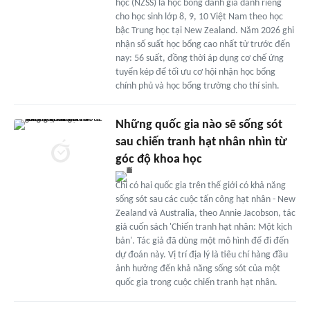
học (NZSS) là học bổng danh giá dành riêng
cho học sinh lớp 8, 9, 10 Việt Nam theo học
bậc Trung học tại New Zealand. Năm 2026 ghi
nhận số suất học bổng cao nhất từ trước đến
nay: 56 suất, đồng thời áp dụng cơ chế ứng
tuyển kép để tối ưu cơ hội nhận học bổng
chính phủ và học bổng trường cho thí sinh.
Những quốc gia nào sẽ sống sót
sau chiến tranh hạt nhân nhìn từ
góc độ khoa học
Chỉ có hai quốc gia trên thế giới có khả năng
sống sót sau các cuộc tấn công hạt nhân - New
Zealand và Australia, theo Annie Jacobson, tác
giả cuốn sách 'Chiến tranh hạt nhân: Một kịch
bản'. Tác giả đã dùng một mô hình để đi đến
dự đoán này. Vị trí địa lý là tiêu chí hàng đầu
ảnh hưởng đến khả năng sống sót của một
quốc gia trong cuộc chiến tranh hạt nhân.