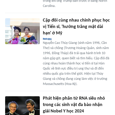
trong khi ông Trump dẫn trước ở bang North
Carolina.
Cặp đôi cùng nhau chinh phục học
vị Tiến sĩ, 'hưởng trăng mật dài
hạn' ở Mỹ
Nguyễn Cao Thùy Giang (sinh năm 1996, Cần
Thơ) và chồng (Trương Hoàng Quân, sinh năm
1996, Đồng Tháp) đã trải qua hành trình 10
năm gặp gỡ, quen biết và tìm hiểu. Cặp đôi đã
cùng nhau hoàn thành học vị tiến sĩ tại Hàn
Quốc về lĩnh vực điều trị ung thư và đi đến
nhiều quốc gia trên thế giới. Hiện tại Thùy
Giang và chồng đang cùng làm việc ở trường
Massachusetts (Hoa Kỳ).
Phát hiện phân tử RNA siêu nhỏ
trong các sinh vật đa bào nhận
giải Nobel Y học 2024