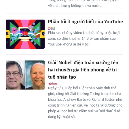
Tổng thống Trump tiếp tục bãi bỏ các quy định
về chất lượng không khí và nước.
Phần tối ít người biết của YouTube
Phía sau những video thu hút hàng triệu lượt
xem, có đến khoảng 14,8 tỷ sản phẩm của
YouTube không ai để ý tới.
Giải 'Nobel' điện toán xướng tên
hai chuyên gia tiên phong về trí
tuệ nhân tạo
Ngày 5/3, Hiệp hội Điện toán Máy tính thế
giới, công bố Giải thưởng Turing trao cho nhà
khoa học Andrew Barto và Richard Sutton nhờ
công trình nghiên cứu về 'học tăng cường' cho
phép AI học hỏi từ 'niềm vui' và 'nỗi đau' dưới
dạng kỹ thuật số.