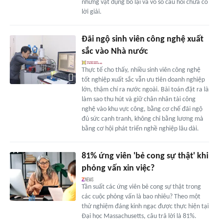
những vật dụng bỏ lại và vô số câu hỏi chưa có
lời giải.
Đãi ngộ sinh viên công nghệ xuất
sắc vào Nhà nước
Thực tế cho thấy, nhiều sinh viên công nghệ
tốt nghiệp xuất sắc vẫn ưu tiên doanh nghiệp
lớn, thậm chí ra nước ngoài. Bài toán đặt ra là
làm sao thu hút và giữ chân nhân tài công
nghệ vào khu vực công, bằng cơ chế đãi ngộ
đủ sức cạnh tranh, không chỉ bằng lương mà
bằng cơ hội phát triển nghề nghiệp lâu dài.
81% ứng viên 'bẻ cong sự thật' khi
phỏng vấn xin việc?
Tần suất các ứng viên bẻ cong sự thật trong
các cuộc phỏng vấn là bao nhiêu? Theo một
thử nghiệm đáng kinh ngạc được thực hiện tại
Đại học Massachusetts, câu trả lời là 81%.