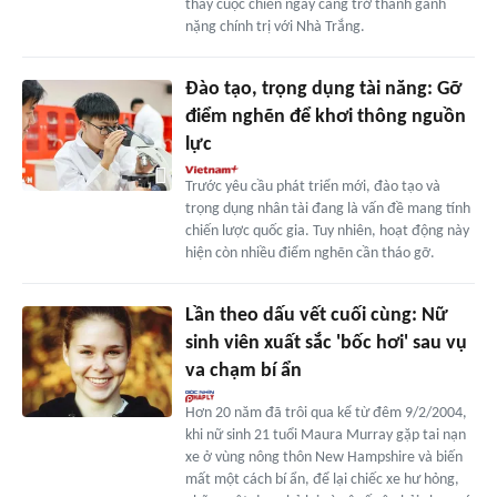
thấy cuộc chiến ngày càng trở thành gánh
nặng chính trị với Nhà Trắng.
Đào tạo, trọng dụng tài năng: Gỡ
điểm nghẽn để khơi thông nguồn
lực
Trước yêu cầu phát triển mới, đào tạo và
trọng dụng nhân tài đang là vấn đề mang tính
chiến lược quốc gia. Tuy nhiên, hoạt động này
hiện còn nhiều điểm nghẽn cần tháo gỡ.
Lần theo dấu vết cuối cùng: Nữ
sinh viên xuất sắc 'bốc hơi' sau vụ
va chạm bí ẩn
Hơn 20 năm đã trôi qua kể từ đêm 9/2/2004,
khi nữ sinh 21 tuổi Maura Murray gặp tai nạn
xe ở vùng nông thôn New Hampshire và biến
mất một cách bí ẩn, để lại chiếc xe hư hỏng,