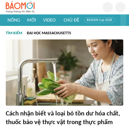
NÓNG
MỚI
VIDEO
CHỦ ĐỀ
#ASEAN Cup 2026
#Trí tuệ nhân tạo
#Mỹ - Iran
#Khám phá Việt Nam
TÌM KIẾM
ĐẠI HỌC MASSACHUSETTS
#Khám phá thế giới
Cách nhận biết và loại bỏ tồn dư hóa chất,
thuốc bảo vệ thực vật trong thực phẩm