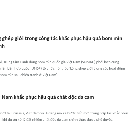
g ghép giới trong công tác khắc phục hậu quả bom mìn
nh
Nội, Trung tâm Hành động bom mìn quốc gia Việt Nam (VNMAC) phối hợp cùng
riển Liên hợp quốc (UNDP) tổ chức hội thảo 'Lồng ghép giới trong các hoạt động
bom mìn sau chiến tranh ở Việt Nam'.
ệt Nam khắc phục hậu quả chất độc da cam
VN tại Brussels, Việt Nam và Bỉ đang mở ra bước tiến mới trong hợp tác khắc phục
, khi dự án xử lý đất nhiễm chất độc da cam chính thức được phê duyệt.