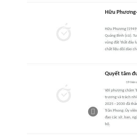
Hữu Phương-n
Hữu Phương (1949-20
Quảng Bình (cũ). Tu
vùng đất 'thắt đáy 
chất liệu dồi dào ch
Quyết tâm đư
19
liên
Với phương châm 'Đo
trương và trách nhi
2025 - 2030 đã thàn
Trần Phong; Ủy viên
đạo các sở, ban, ng
bộ.