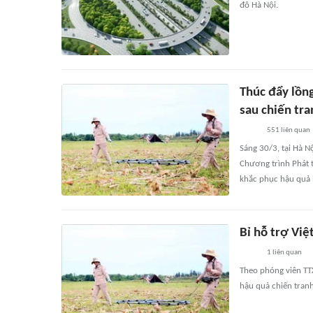
đô Hà Nội.
Thúc đẩy lồn
sau chiến tra
551
liên quan
Sáng 30/3, tại Hà 
Chương trình Phát t
khắc phục hậu quả 
Bỉ hỗ trợ Vi
1
liên quan
Theo phóng viên TTX
hậu quả chiến tranh