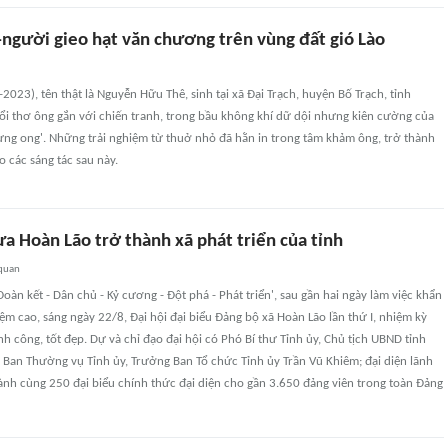
gười gieo hạt văn chương trên vùng đất gió Lào
23), tên thật là Nguyễn Hữu Thê, sinh tại xã Đại Trạch, huyện Bố Trạch, tỉnh
ổi thơ ông gắn với chiến tranh, trong bầu không khí dữ dội nhưng kiên cường của
lưng ong'. Những trải nghiệm từ thuở nhỏ đã hằn in trong tâm khảm ông, trở thành
o các sáng tác sau này.
a Hoàn Lão trở thành xã phát triển của tỉnh
 quan
àn kết - Dân chủ - Kỷ cương - Đột phá - Phát triển', sau gần hai ngày làm việc khẩn
ệm cao, sáng ngày 22/8, Đại hội đại biểu Đảng bộ xã Hoàn Lão lần thứ I, nhiệm kỳ
h công, tốt đẹp. Dự và chỉ đạo đại hội có Phó Bí thư Tỉnh ủy, Chủ tịch UBND tỉnh
 Ban Thường vụ Tỉnh ủy, Trưởng Ban Tổ chức Tỉnh ủy Trần Vũ Khiêm; đại diện lãnh
ành cùng 250 đại biểu chính thức đại diện cho gần 3.650 đảng viên trong toàn Đảng