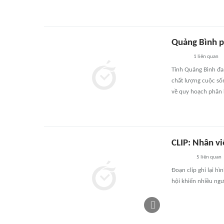
Quảng Bình p
1
liên quan
Tỉnh Quảng Bình đan
chất lượng cuộc số
về quy hoạch phân k
CLIP: Nhân vi
5
liên quan
Đoạn clip ghi lại h
hội khiến nhiều ng