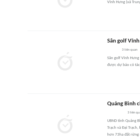
Vĩnh Hưng (xã Trung
Sân golf Vĩn
3
liên quan
Sân golf Vĩnh Hưng
được dự báo có tác 
Quảng Bình c
3
liên qu
UBND tỉnh Quảng Bì
Trạch và Đại Trạch,
hơn 73ha đất rừng s