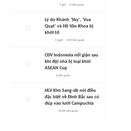
5 giờ
4
liên quan
Lý do Khánh 'Sky', 'Vua
Quạt' và Hồ Văn Khoa bị
khởi tố
12 giờ
104
liên quan
CĐV Indonesia nổi giận sau
khi đội nhà bị loại khỏi
ASEAN Cup
2
liên quan
HLV Kim Sang-sik nói điều
đặc biệt về Đình Bắc sau cú
đúp vào lưới Campuchia
3538
liên quan