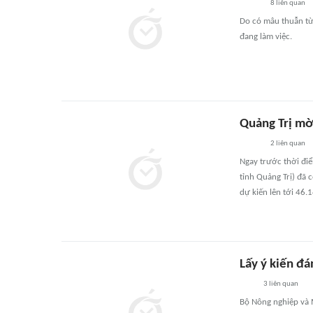
8
liên quan
Do có mâu thuẫn từ
đang làm việc.
Quảng Trị mời
2
liên quan
Ngay trước thời đi
tỉnh Quảng Trị) đã 
dự kiến lên tới 46.1
Lấy ý kiến đá
3
liên quan
Bộ Nông nghiệp và M