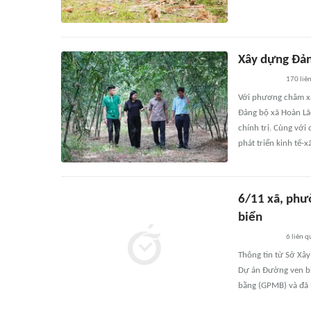
Xây dựng Đảng
170
liê
Với phương châm xây
Đảng bộ xã Hoàn Lã
chính trị. Cùng với
phát triển kinh tế-
6/11 xã, phư
biển
6
liên q
Thông tin từ Sở Xâ
Dự án Đường ven bi
bằng (GPMB) và đã 