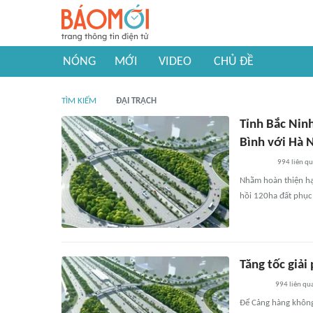
NÓNG
MỚI
VIDEO
CHỦ ĐỀ
TÌM KIẾM
ĐẠI TRẠCH
Tỉnh Bắc Ninh
Bình với Hà 
994
liên q
Nhằm hoàn thiện hạ
hồi 120ha đất phục 
Tăng tốc giả
994
liên qu
Để Cảng hàng không 