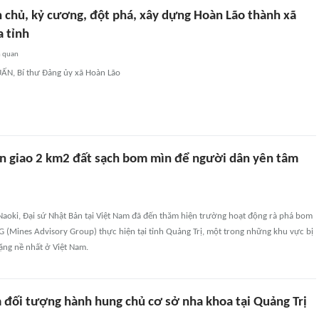
n chủ, kỷ cương, đột phá, xây dựng Hoàn Lão thành xã
a tỉnh
n quan
N, Bí thư Đảng ủy xã Hoàn Lão
àn giao 2 km2 đất sạch bom mìn để người dân yên tâm
Naoki, Đại sứ Nhật Bản tại Việt Nam đã đến thăm hiện trường hoạt động rà phá bom
 (Mines Advisory Group) thực hiện tại tỉnh Quảng Trị, một trong những khu vực bị
ng nề nhất ở Việt Nam.
 đối tượng hành hung chủ cơ sở nha khoa tại Quảng Trị