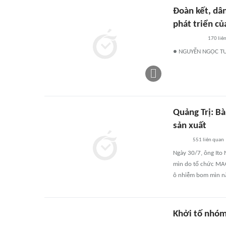
Đoàn kết, dâ
phát triển củ
170
liê
● NGUYỄN NGỌC TUẤ
Quảng Trị: B
sản xuất
551
liên quan
Ngày 30/7, ông Ito 
mìn do tổ chức MAG
ô nhiễm bom mìn nặ
Khởi tố nhóm