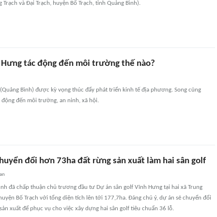
 Trạch và Đại Trạch, huyện Bố Trạch, tỉnh Quảng Bình).
h Hưng tác động đến môi trường thế nào?
 (Quảng Bình) được kỳ vọng thúc đẩy phát triển kinh tế địa phương. Song cũng
động đến môi trường, an ninh, xã hội.
huyển đổi hơn 73ha đất rừng sản xuất làm hai sân golf
an
nh đã chấp thuận chủ trương đầu tư Dự án sân golf Vĩnh Hưng tại hai xã Trung
 huyện Bố Trạch với tổng diện tích lên tới 177,7ha. Đáng chú ý, dự án sẽ chuyển đổi
ản xuất để phục vụ cho việc xây dựng hai sân golf tiêu chuẩn 36 lỗ.