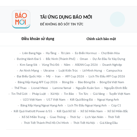
TẢI ỨNG DỤNG BÁO MỚI
ĐỂ KHÔNG BỎ SÓT TIN TỨC
Điều khoản sử dụng
Chính sách bảo mật
Liên Bang Nga
Hạ Tầng
Tô Lâm
Eo Biển Hormuz
Chợ Biên Hòa
Đường Vành Đai 5
Bắc Ninh (thành Phố)
Oman
Dự Án Đầu Tư Xây Dựng
Kim Sang-Sik
Vùng Thủ Đô
Năm
ASEAN Cup 2026
Doanh Nghiệp
An Ninh Mạng
Ukraine
Luật Kiến Trúc
Lê Minh Hưng
Campuchia
Đại Biểu Quốc Hội
Mỹ
Iran
AFF Cup 2026
Lịch Thi Đấu AFF Cup 2026
Bảng Xếp Hạng AFF Cup 2026
Bóng Đá
Báo Bóng Đá
Bóng Đá Việt Nam
Thể Thao
Lionel Messi
Lamine Yamal
Nguyễn Xuân Son
Nguyễn Đình Bắc
Tin Thế Giới
Pháp Luật
Xã Hội
Tin Bão
Tin Tức
Giá Vàng
Tuyển Việt Nam
U23 Việt Nam
U17 Việt Nam
Kết Quả Bóng Đá
Ngoại Hạng Anh
Bảng Xếp Hạng Ngoại Hạng Anh
Lịch Thi Đấu Ngoại Hạng Anh
Cúp C1
Kết Quả Vietlott Power 6/55
Kết Quả Xổ Số
Xổ Số Miền Nam
Xổ Số Miền Bắc
Xổ Số Miền Trung
Giao Thông
Thời Sự
Lịch Vạn Niên
Thời Tiết
Thời Tiết Thành Phố Hồ Chí Minh
Thời Tiết Hà Nội
Giá Xăng Dầu