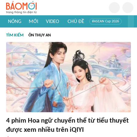
NÓNG
MỚI
VIDEO
CHỦ ĐỀ
#ASEAN Cup 2026
#Trí tuệ nhân tạo
#Mỹ - Iran
#Khám phá Việt Nam
TÌM KIẾM
ÔN THỤY AN
#Khám phá thế giới
4 phim Hoa ngữ chuyển thể từ tiểu thuyết
được xem nhiều trên iQIYI