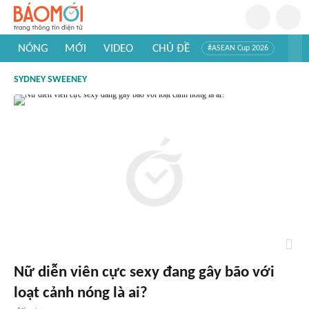
NÓNG
MỚI
VIDEO
CHỦ ĐỀ
#ASEAN Cup 2026
#Trí tuệ nhân tạo
#Mỹ - Iran
#Khám phá Việt Nam
SYDNEY SWEENEY
#Khám phá thế giới
Nữ diễn viên cực sexy đang gây bão với
loạt cảnh nóng là ai?