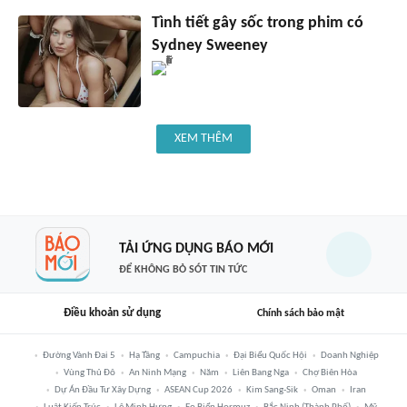
Tình tiết gây sốc trong phim có
Sydney Sweeney
XEM THÊM
TẢI ỨNG DỤNG BÁO MỚI
ĐỂ KHÔNG BỎ SÓT TIN TỨC
Điều khoản sử dụng
Chính sách bảo mật
Đường Vành Đai 5
Hạ Tầng
Campuchia
Đại Biểu Quốc Hội
Doanh Nghiệp
Vùng Thủ Đô
An Ninh Mạng
Năm
Liên Bang Nga
Chợ Biên Hòa
Dự Án Đầu Tư Xây Dựng
ASEAN Cup 2026
Kim Sang-Sik
Oman
Iran