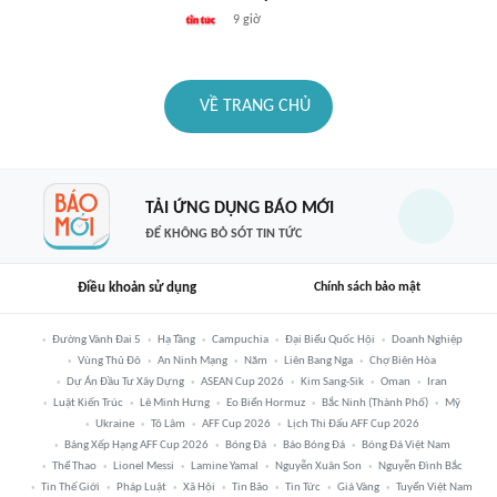
9 giờ
VỀ TRANG CHỦ
TẢI ỨNG DỤNG BÁO MỚI
ĐỂ KHÔNG BỎ SÓT TIN TỨC
Điều khoản sử dụng
Chính sách bảo mật
Đường Vành Đai 5
Hạ Tầng
Campuchia
Đại Biểu Quốc Hội
Doanh Nghiệp
Vùng Thủ Đô
An Ninh Mạng
Năm
Liên Bang Nga
Chợ Biên Hòa
Dự Án Đầu Tư Xây Dựng
ASEAN Cup 2026
Kim Sang-Sik
Oman
Iran
Luật Kiến Trúc
Lê Minh Hưng
Eo Biển Hormuz
Bắc Ninh (thành Phố)
Mỹ
Ukraine
Tô Lâm
AFF Cup 2026
Lịch Thi Đấu AFF Cup 2026
Bảng Xếp Hạng AFF Cup 2026
Bóng Đá
Báo Bóng Đá
Bóng Đá Việt Nam
Thể Thao
Lionel Messi
Lamine Yamal
Nguyễn Xuân Son
Nguyễn Đình Bắc
Tin Thế Giới
Pháp Luật
Xã Hội
Tin Bão
Tin Tức
Giá Vàng
Tuyển Việt Nam