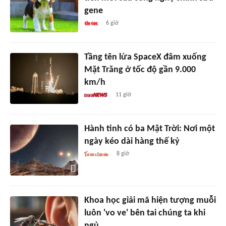
gene
6 giờ
Tầng tên lửa SpaceX đâm xuống
Mặt Trăng ở tốc độ gần 9.000
km/h
11 giờ
Hành tinh có ba Mặt Trời: Nơi một
ngày kéo dài hàng thế kỷ
8 giờ
Khoa học giải mã hiện tượng muỗi
luôn 'vo ve' bên tai chúng ta khi
ngủ