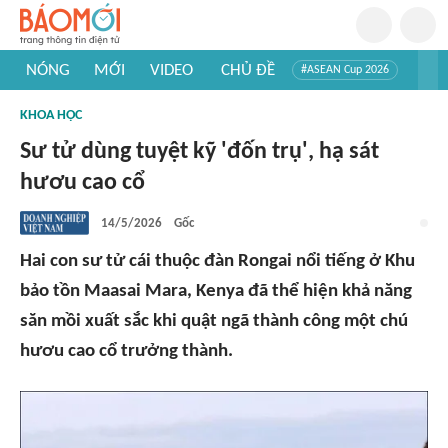
NÓNG
MỚI
VIDEO
CHỦ ĐỀ
#ASEAN Cup 2026
#Trí tuệ nhân tạo
#Mỹ - Iran
#Khám phá Việt Nam
KHOA HỌC
#Khám phá thế giới
Sư tử dùng tuyệt kỹ 'đốn trụ', hạ sát
hươu cao cổ
14/5/2026
Gốc
Hai con sư tử cái thuộc đàn Rongai nổi tiếng ở Khu
bảo tồn Maasai Mara, Kenya đã thể hiện khả năng
săn mồi xuất sắc khi quật ngã thành công một chú
hươu cao cổ trưởng thành.