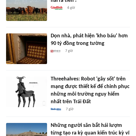
hái ra tiền'?
6 giờ
Dọn nhà, phát hiện 'kho báu' hơn
90 tỷ đồng trong tường
7 giờ
Threehalves: Robot 'gây sốt' trên
mạng được thiết kế để chinh phục
những môi trường nguy hiểm
nhất trên Trái Đất
7 giờ
Những người săn bắt hái lượm
từng tạo ra kỳ quan kiến trúc kỳ vĩ