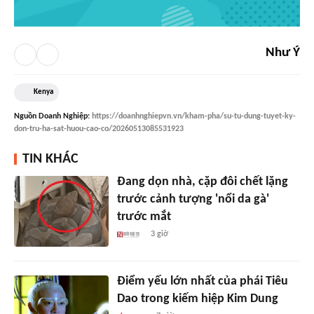
Như Ý
Kenya
Nguồn
Doanh Nghiệp
:
https://doanhnghiepvn.vn/kham-pha/su-tu-dung-tuyet-ky-
don-tru-ha-sat-huou-cao-co/20260513085531923
TIN KHÁC
Đang dọn nhà, cặp đôi chết lặng
trước cảnh tượng 'nổi da gà'
trước mắt
3 giờ
Điểm yếu lớn nhất của phái Tiêu
Dao trong kiếm hiệp Kim Dung