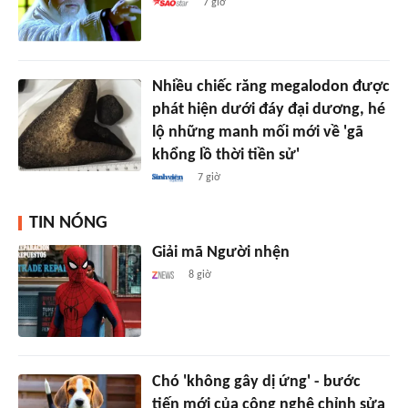
7 giờ
Nhiều chiếc răng megalodon được
phát hiện dưới đáy đại dương, hé
lộ những manh mối mới về 'gã
khổng lồ thời tiền sử'
7 giờ
TIN NÓNG
Giải mã Người nhện
8 giờ
Chó 'không gây dị ứng' - bước
tiến mới của công nghệ chỉnh sửa