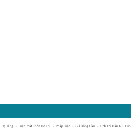
Hạ Tầng
Luật Phát Triển Đô Thị
Pháp Luật
Giá Xăng Dầu
Lịch Thi Đấu AFF Cup