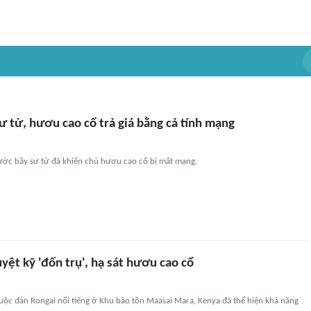
ư tử, hươu cao cổ trả giá bằng cả tính mạng
ớc bầy sư tử đã khiến chú hươu cao cổ bị mất mạng.
yệt kỹ 'đốn trụ', hạ sát hươu cao cổ
huộc đàn Rongai nổi tiếng ở Khu bảo tồn Maasai Mara, Kenya đã thể hiện khả năng