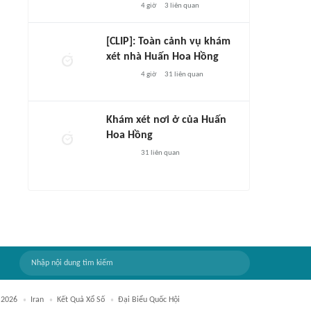
4 giờ
3
liên quan
[CLIP]: Toàn cảnh vụ khám
xét nhà Huấn Hoa Hồng
4 giờ
31
liên quan
Khám xét nơi ở của Huấn
Hoa Hồng
31
liên quan
 2026
Iran
Kết Quả Xổ Số
Đại Biểu Quốc Hội