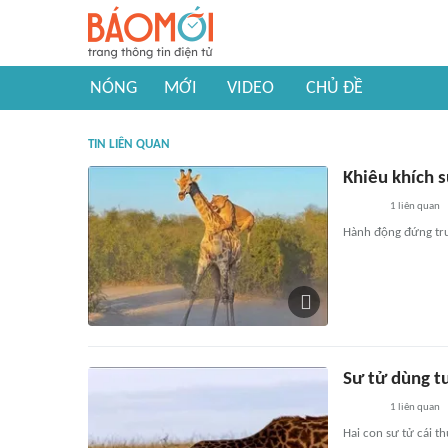
NÓNG
MỚI
VIDEO
CHỦ ĐỀ
TIN LIÊN QUAN
Khiêu khích s
1
liên quan
Hành động đứng trư
Sư tử dùng tu
1
liên quan
Hai con sư tử cái t