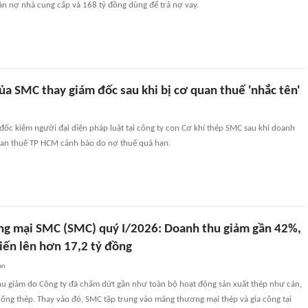
ản nợ nhà cung cấp và 168 tỷ đồng dùng để trả nợ vay.
ủa SMC thay giám đốc sau khi bị cơ quan thuế 'nhắc tên'
ốc kiêm người đại diện pháp luật tại công ty con Cơ khí thép SMC sau khi doanh
uan thuế TP HCM cảnh báo do nợ thuế quá hạn.
g mại SMC (SMC) quý I/2026: Doanh thu giảm gần 42%,
biến lên hơn 17,2 tỷ đồng
an
u giảm do Công ty đã chấm dứt gần như toàn bộ hoạt động sản xuất thép như cán,
ống thép. Thay vào đó, SMC tập trung vào mảng thương mại thép và gia công tại