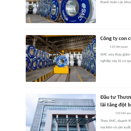
thanh toán các kho
Công ty con c
110
liên quan
SMC vừa thay giám đ
nghiệp này bị cơ q
Đầu tư Thươn
lãi tăng đột 
110
liên qu
Theo SMC, doanh th
mạ kẽm và sản xuất 