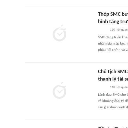
Thép SMC bước
hình tăng tr
110
liên quan
SMC đang triển khai
nhằm giảm áp lực nợ
phẫu' tài chính và 
Chủ tịch SMC:
thanh lý tài 
110
liên quan
Lãnh đạo SMC cho biế
về khoảng 800 tỷ đồ
sau giai đoạn kinh 