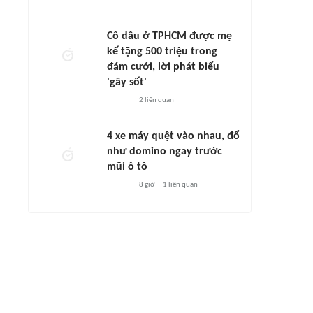
Cô dâu ở TPHCM được mẹ
kế tặng 500 triệu trong
đám cưới, lời phát biểu
'gây sốt'
2
liên quan
4 xe máy quệt vào nhau, đổ
như domino ngay trước
mũi ô tô
8 giờ
1
liên quan