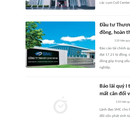
các cụm Coil Center
Đầu tư Thươn
đồng, hoàn t
110
liên qu
Báo cáo tài chính 
đạt 17,21 tỷ đồng, 
đóng góp trọng yếu 
nghiệp.
Báo lãi quý I
mất cân đối 
110
liên q
Lãnh đạo SMC cho bi
đối vốn phát sinh t