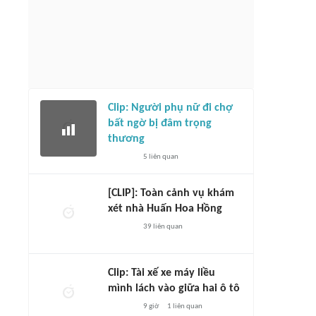
Clip: Người phụ nữ đi chợ
bất ngờ bị đâm trọng
thương
5
liên quan
[CLIP]: Toàn cảnh vụ khám
xét nhà Huấn Hoa Hồng
39
liên quan
Clip: Tài xế xe máy liều
mình lách vào giữa hai ô tô
9 giờ
1
liên quan