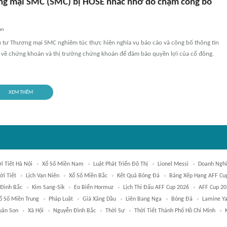
g mại SMC (SMC) bị HOSE nhắc nhở do chậm công bố
an
tư Thương mại SMC nghiêm túc thực hiện nghĩa vụ báo cáo và công bố thông tin
 về chứng khoán và thị trường chứng khoán để đảm bảo quyền lợi của cổ đông.
XEM THÊM
i Tiết Hà Nội
Xổ Số Miền Nam
Luật Phát Triển Đô Thị
Lionel Messi
Doanh Ngh
ời Tiết
Lịch Vạn Niên
Xổ Số Miền Bắc
Kết Quả Bóng Đá
Bảng Xếp Hạng AFF Cu
Đình Bắc
Kim Sang-Sik
Eo Biển Hormuz
Lịch Thi Đấu AFF Cup 2026
AFF Cup 20
ổ Số Miền Trung
Pháp Luật
Giá Xăng Dầu
Liên Bang Nga
Bóng Đá
Lamine Y
uân Son
Xã Hội
Nguyễn Đình Bắc
Thời Sự
Thời Tiết Thành Phố Hồ Chí Minh