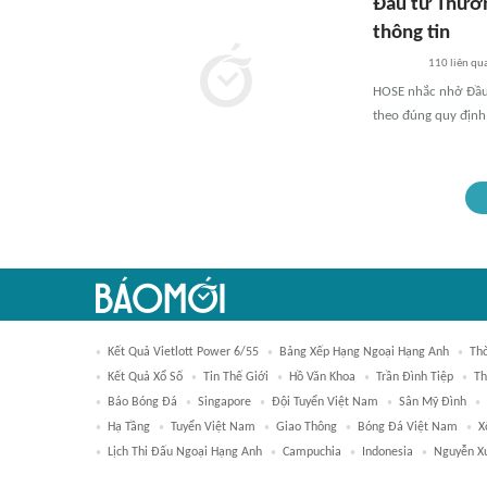
Đầu tư Thươn
thông tin
110
liên qu
HOSE nhắc nhở Đầu 
theo đúng quy định
Kết Quả Vietlott Power 6/55
Bảng Xếp Hạng Ngoại Hạng Anh
Thờ
Kết Quả Xổ Số
Tin Thế Giới
Hồ Văn Khoa
Trần Đình Tiệp
Th
Báo Bóng Đá
Singapore
Đội Tuyển Việt Nam
Sân Mỹ Đình
Hạ Tầng
Tuyển Việt Nam
Giao Thông
Bóng Đá Việt Nam
X
Lịch Thi Đấu Ngoại Hạng Anh
Campuchia
Indonesia
Nguyễn X