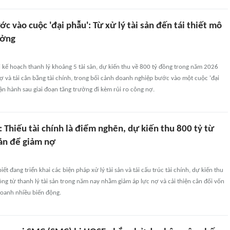
 vào cuộc 'đại phẫu': Từ xử lý tài sản đến tái thiết mô
ưởng
 kế hoạch thanh lý khoảng 5 tài sản, dự kiến thu về 800 tỷ đồng trong năm 2026
 và tái cân bằng tài chính, trong bối cảnh doanh nghiệp bước vào một cuộc 'đại
vận hành sau giai đoạn tăng trưởng đi kèm rủi ro công nợ.
 Thiếu tài chính là điểm nghẽn, dự kiến thu 800 tỷ từ
sản để giảm nợ
t đang triển khai các biện pháp xử lý tài sản và tái cấu trúc tài chính, dự kiến thu
ng từ thanh lý tài sản trong năm nay nhằm giảm áp lực nợ và cải thiện cân đối vốn
doanh nhiều biến động.