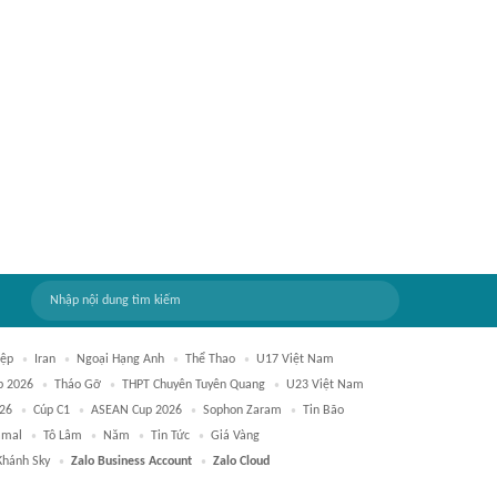
iệp
Iran
Ngoại Hạng Anh
Thể Thao
U17 Việt Nam
p 2026
Tháo Gỡ
THPT Chuyên Tuyên Quang
U23 Việt Nam
26
Cúp C1
ASEAN Cup 2026
Sophon Zaram
Tin Bão
amal
Tô Lâm
Năm
Tin Tức
Giá Vàng
Khánh Sky
Zalo Business Account
Zalo Cloud