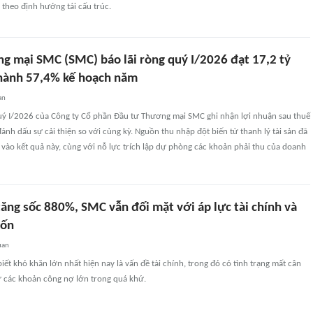
 theo định hướng tái cấu trúc.
g mại SMC (SMC) báo lãi ròng quý I/2026 đạt 17,2 tỷ
hành 57,4% kế hoạch năm
an
quý I/2026 của Công ty Cổ phần Đầu tư Thương mại SMC ghi nhận lợi nhuận sau thuế
đánh dấu sự cải thiện so với cùng kỳ. Nguồn thu nhập đột biến từ thanh lý tài sản đã
vào kết quả này, cùng với nỗ lực trích lập dự phòng các khoản phải thu của doanh
 tăng sốc 880%, SMC vẫn đối mặt với áp lực tài chính và
vốn
uan
ết khó khăn lớn nhất hiện nay là vấn đề tài chính, trong đó có tình trạng mất cân
ừ các khoản công nợ lớn trong quá khứ.