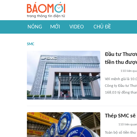
NÓNG
MỚI
VIDEO
CHỦ ĐỀ
SMC
Đầu tư Thươn
tiền thu đượ
110
liên qu
Với mệnh giá là 10
Công ty Đầu tư Thư
168,03 tỷ đồng tha
Thép SMC sẽ 
110
liên qua
Toàn bộ số tiền thu