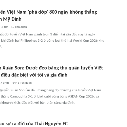
yển Việt Nam 'phá dớp' 800 ngày không thắng
ân Mỹ Đình
2 giờ
15
liên quan
ất đội tuyển Việt Nam giành trọn 3 điểm tại sân đấu này là ngày
 khi đánh bại Philippines 3-2 ở vòng loại thứ hai World Cup 2026 khu
Á
 Xuân Son: Được đeo băng thủ quân tuyển Việt
điều đặc biệt với tôi và gia đình
27 phút
6443
liên quan
Nguyễn Xuân Son lần đầu mang băng đội trưởng của tuyển Việt Nam
n thắng Campuchia 3-1 ở lượt cuối vòng bảng ASEAN Cup 2026, và
à khoảnh khắc đặc biệt với bản thân cùng gia đình.
au sự ra đời của Thái Nguyên FC