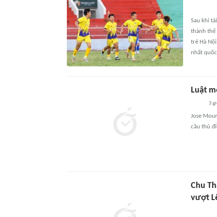
Sau khi t
thành thế
trẻ Hà Nộ
nhất quốc 
Luật m
3 g
Jose Mouri
cầu thủ đi
Chu Tha
vượt 