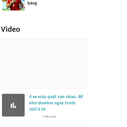
bảng
Video
4 xe máy quệt vào nhau, đổ
như domino ngay trước
mũi ô tô
1
liên quan