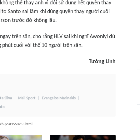
không thể thay anh vì đội sử dụng hết quyền thay
ito Santo sai lầm khi dùng quyền thay người cuối
erson trước đó không lâu.
gay trên sân, cho rằng HLV sai khi nghĩ Awoniyi đủ
 phút cuối với thế 10 người trên sân.
Tường Linh
ta Silva
Mail Sport
Evangelos Marinakis
nto
ich-post1553255.html