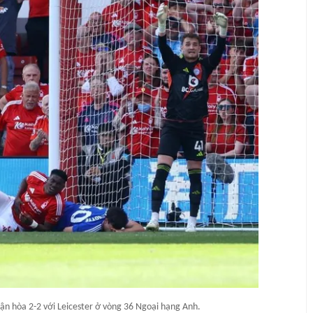
ận hòa 2-2 với Leicester ở vòng 36 Ngoại hạng Anh.