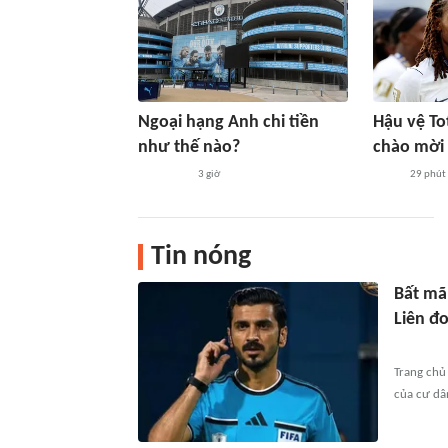
Ngoại hạng Anh chi tiền
Hậu vệ T
như thế nào?
chào mời
3 giờ
29 phút
Tin nóng
Bất mãn
Liên đ
Trang chủ
của cư dâ