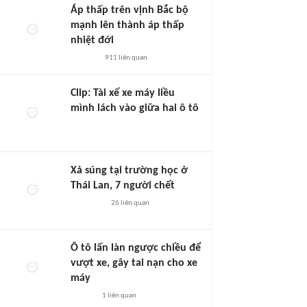
Áp thấp trên vịnh Bắc bộ
mạnh lên thành áp thấp
nhiệt đới
911
liên quan
Clip: Tài xế xe máy liều
mình lách vào giữa hai ô tô
Xả súng tại trường học ở
Thái Lan, 7 người chết
26
liên quan
Ô tô lấn làn ngược chiều để
vượt xe, gây tai nạn cho xe
máy
1
liên quan