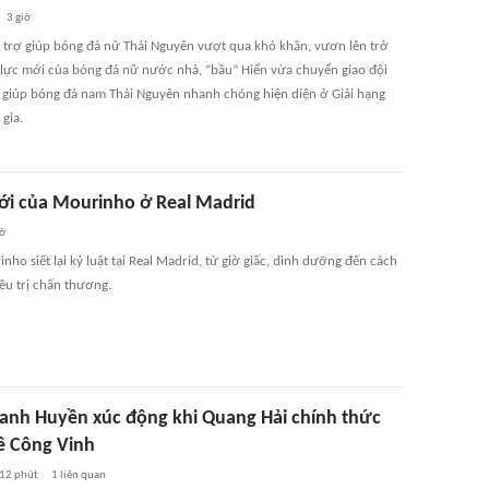
3 giờ
ài trợ giúp bóng đá nữ Thái Nguyên vượt qua khó khăn, vươn lên trở
 lực mới của bóng đá nữ nước nhà, “bầu” Hiển vừa chuyển giao đội
i giúp bóng đá nam Thái Nguyên nhanh chóng hiện diện ở Giải hạng
gia.
ới của Mourinho ở Real Madrid
iờ
nho siết lại kỷ luật tại Real Madrid, từ giờ giấc, dinh dưỡng đến cách
ều trị chấn thương.
nh Huyền xúc động khi Quang Hải chính thức
Lê Công Vinh
12 phút
1
liên quan