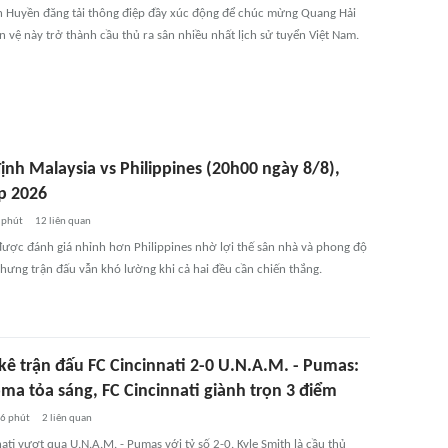
uyền đăng tải thông điệp đầy xúc động để chúc mừng Quang Hải
n vệ này trở thành cầu thủ ra sân nhiều nhất lịch sử tuyển Việt Nam.
ịnh Malaysia vs Philippines (20h00 ngày 8/8),
p 2026
 phút
12
liên quan
được đánh giá nhỉnh hơn Philippines nhờ lợi thế sân nhà và phong độ
nhưng trận đấu vẫn khó lường khi cả hai đều cần chiến thắng.
kê trận đấu FC Cincinnati 2-0 U.N.A.M. - Pumas:
ma tỏa sáng, FC Cincinnati giành trọn 3 điểm
6 phút
2
liên quan
ati vượt qua U.N.A.M. - Pumas với tỷ số 2-0. Kyle Smith là cầu thủ