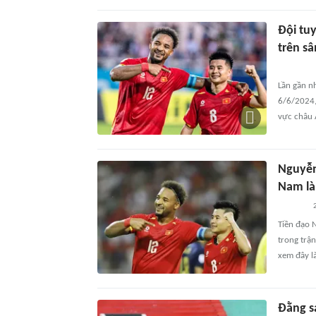
Đội tu
trên s
Lần gần nh
6/6/2024,
vực châu 
Nguyễn
Nam là 
Tiền đạo 
trong trậ
xem đây l
Đằng s