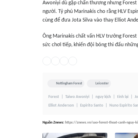
Awoniyi dù gặp chấn thương nhưng Forest 
người. Tỷ phú Marinakis cho rằng HLV Espir
cùng để đưa Jota Silva vào thay Elliot And
Ông Marinakis chất vấn HLV trưởng Forest n
sức chơi tiếp, khiến đội bóng thi đấu những
Nottingham Forest
Leicester
Forest
Taiwo Awoniyi
nguy kịch
tỉnh lại
Jo
Elliot Anderson
Espirito Santo
Nuno Espirito Sa
Nguồn
Znews
:
https://znews.vn/sao-forest-thoat-canh-nguy-k