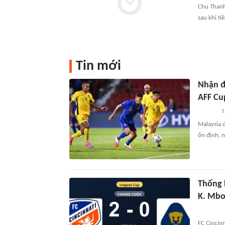
Chu Thanh H
sau khi tiề
Tin mới
Nhận đ
AFF Cu
1
Malaysia 
ổn định, 
Thống 
K. Mbo
FC Cincinn