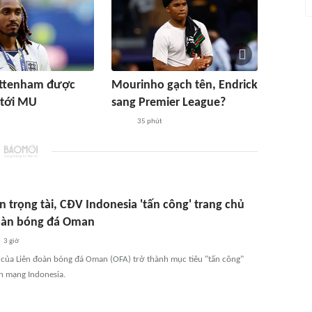
ottenham được
Mourinho gạch tên, Endrick
 tới MU
sang Premier League?
35 phút
 trọng tài, CĐV Indonesia 'tấn công' trang chủ
oàn bóng đá Oman
3 giờ
 của Liên đoàn bóng đá Oman (OFA) trở thành mục tiêu "tấn công"
n mạng Indonesia.