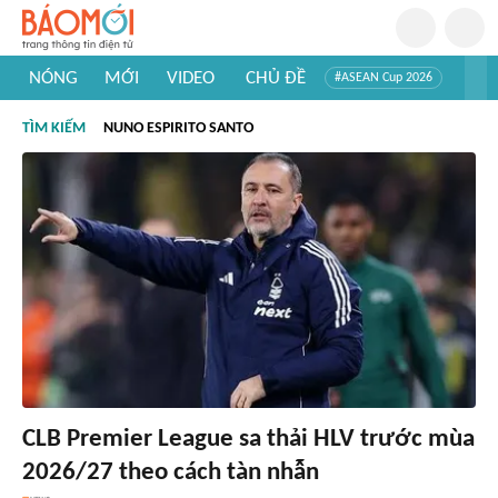
NÓNG
MỚI
VIDEO
CHỦ ĐỀ
#ASEAN Cup 2026
#Trí tuệ nhân tạo
#Mỹ - Iran
#Khám phá Việt Nam
TÌM KIẾM
NUNO ESPIRITO SANTO
#Khám phá thế giới
CLB Premier League sa thải HLV trước mùa
2026/27 theo cách tàn nhẫn