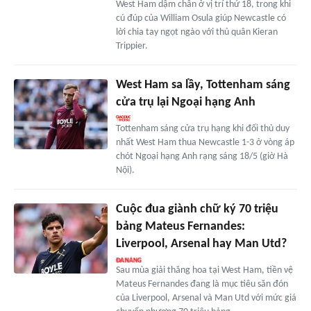
West Ham dậm chân ở vị trí thứ 18, trong khi
cú đúp của William Osula giúp Newcastle có
lời chia tay ngọt ngào với thủ quân Kieran
Trippier.
West Ham sa lầy, Tottenham sáng
cửa trụ lại Ngoại hạng Anh
Tottenham sáng cửa trụ hạng khi đối thủ duy
nhất West Ham thua Newcastle 1-3 ở vòng áp
chót Ngoại hạng Anh rạng sáng 18/5 (giờ Hà
Nội).
Cuộc đua giành chữ ký 70 triệu
bảng Mateus Fernandes:
Liverpool, Arsenal hay Man Utd?
Sau mùa giải thăng hoa tại West Ham, tiền vệ
Mateus Fernandes đang là mục tiêu săn đón
của Liverpool, Arsenal và Man Utd với mức giá