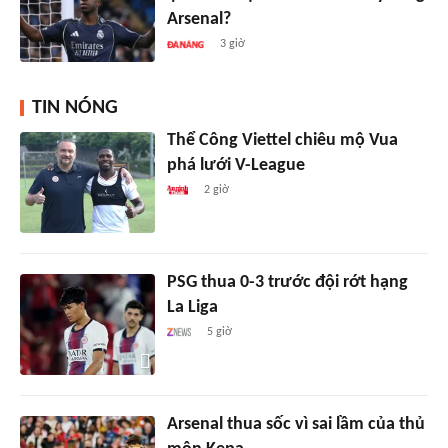
Arsenal?
3 giờ
TIN NÓNG
Thể Công Viettel chiêu mộ Vua
phá lưới V-League
2 giờ
PSG thua 0-3 trước đội rớt hạng
La Liga
5 giờ
Arsenal thua sốc vì sai lầm của thủ