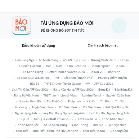
TẢI ỨNG DỤNG BÁO MỚI
ĐỂ KHÔNG BỎ SÓT TIN TỨC
Điều khoản sử dụng
Chính sách bảo mật
Liên Bang Nga
An Ninh Mạng
ASEAN Cup 2026
Đường Vành Đai 5
Oman
Eo Biển Hormuz
Iran
Năm
Chợ Biên Hòa
Doanh Nghiệp
Tô Lâm
Lê Minh Hưng
Better Choice Awards 2026
Bộ Nội Vụ
Bắc Ninh
Bộ Giáo Dục Và Đào Tạo
PNJ
Bắc Ninh (thành Phố)
Phương Diễm Huyền
Bắc Bộ
THPT Chuyên Tuyên Quang
Mỹ
AFF Cup 2026
Lịch Thi Đấu AFF Cup 2026
Bảng Xếp Hạng AFF Cup 2026
Bóng Đá
Báo Bóng Đá
Bóng Đá Việt Nam
Thể Thao
Lionel Messi
Lamine Yamal
Nguyễn Xuân Son
Nguyễn Đình Bắc
Tin Thế Giới
Pháp Luật
Xã Hội
Tin Bão
Tin Tức
Giá Vàng
Tuyển Việt Nam
U23 Việt Nam
U17 Việt Nam
Kết Quả Bóng Đá
Ngoại Hạng Anh
Bảng Xếp Hạng Ngoại Hạng Anh
Lịch Thi Đấu Ngoại Hạng Anh
Cúp C1
Kết Quả Vietlott Power 6/55
Kết Quả Xổ Số
Xổ Số Miền Nam
Xổ Số Miền Bắc
Xổ Số Miền Trung
Giao Thông
Thời Sự
Lịch Vạn Niên
Thời Tiết
Thời Tiết Thành Phố Hồ Chí Minh
Thời Tiết Hà Nội
Giá Xăng Dầu