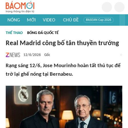
NÓNG
MỚI
VIDEO
CHỦ ĐỀ
#ASEAN Cup 2026
#Trí tuệ nhân tạo
#Mỹ - Iran
#Khám phá Việt Nam
THỂ THAO
BÓNG ĐÁ QUỐC TẾ
#Khám phá thế giới
Real Madrid công bố tân thuyền trưởng
12/6/2026
Gốc
Rạng sáng 12/6, Jose Mourinho hoàn tất thủ tục để
trở lại ghế nóng tại Bernabeu.