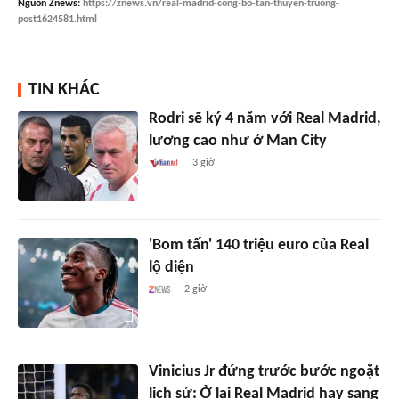
Nguồn
Znews
:
https://znews.vn/real-madrid-cong-bo-tan-thuyen-truong-
post1624581.html
TIN KHÁC
Rodri sẽ ký 4 năm với Real Madrid,
lương cao như ở Man City
3 giờ
'Bom tấn' 140 triệu euro của Real
lộ diện
2 giờ
Vinicius Jr đứng trước bước ngoặt
lịch sử: Ở lại Real Madrid hay sang