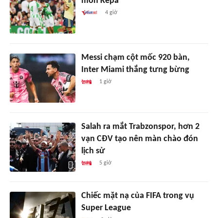
môn Kepa
4 giờ
Messi chạm cột mốc 920 bàn,
Inter Miami thắng tưng bừng
1 giờ
Salah ra mắt Trabzonspor, hơn 2
vạn CĐV tạo nên màn chào đón
lịch sử
5 giờ
Chiếc mặt nạ của FIFA trong vụ
Super League