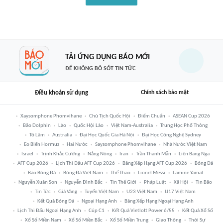
TẢI ỨNG DỤNG BÁO MỚI
ĐỂ KHÔNG BỎ SÓT TIN TỨC
Điều khoản sử dụng
Chính sách bảo mật
Xaysomphone Phomvihane
Chủ Tịch Quốc Hội
Điểm Chuẩn
ASEAN Cup 2026
Bão Dolphin
Lào
Quốc Hội Lào
Việt Nam-Australia
Trung Học Phổ Thông
Tô Lâm
Australia
Đại Học Quốc Gia Hà Nội
Đại Học Công Nghệ Sydney
Eo Biển Hormuz
Hai Nước
Saysomphone Phomvihane
Nhà Nước Việt Nam
Israel
Trịnh Khắc Cường
Nắng Nóng
Iran
Trần Thanh Mẫn
Liên Bang Nga
AFF Cup 2026
Lịch Thi Đấu AFF Cup 2026
Bảng Xếp Hạng AFF Cup 2026
Bóng Đá
Báo Bóng Đá
Bóng Đá Việt Nam
Thể Thao
Lionel Messi
Lamine Yamal
Nguyễn Xuân Son
Nguyễn Đình Bắc
Tin Thế Giới
Pháp Luật
Xã Hội
Tin Bão
Tin Tức
Giá Vàng
Tuyển Việt Nam
U23 Việt Nam
U17 Việt Nam
Kết Quả Bóng Đá
Ngoại Hạng Anh
Bảng Xếp Hạng Ngoại Hạng Anh
Lịch Thi Đấu Ngoại Hạng Anh
Cúp C1
Kết Quả Vietlott Power 6/55
Kết Quả Xổ Số
Xổ Số Miền Nam
Xổ Số Miền Bắc
Xổ Số Miền Trung
Giao Thông
Thời Sự