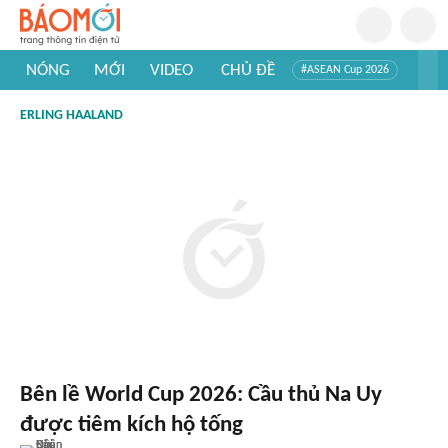
NÓNG
MỚI
VIDEO
CHỦ ĐỀ
#ASEAN Cup 2026
#Trí tuệ nhân tạo
#Mỹ - Iran
#Khám phá Việt Nam
ERLING HAALAND
#Khám phá thế giới
Bên lề World Cup 2026: Cầu thủ Na Uy
được tiêm kích hộ tống