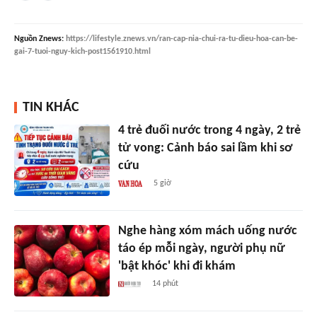
Nguồn
Znews
:
https://lifestyle.znews.vn/ran-cap-nia-chui-ra-tu-dieu-hoa-can-be-
gai-7-tuoi-nguy-kich-post1561910.html
TIN KHÁC
4 trẻ đuối nước trong 4 ngày, 2 trẻ
tử vong: Cảnh báo sai lầm khi sơ
cứu
5 giờ
Nghe hàng xóm mách uống nước
táo ép mỗi ngày, người phụ nữ
'bật khóc' khi đi khám
14 phút