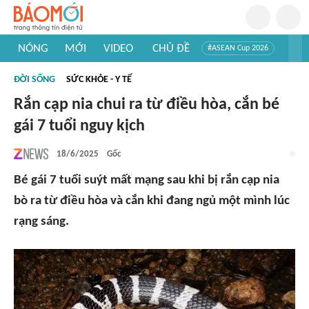
NÓNG
MỚI
VIDEO
CHỦ ĐỀ
#ASEAN Cup 2026
#Trí tuệ nhân tạo
#Mỹ - Iran
#Khám phá Việt Nam
ĐỜI SỐNG
SỨC KHỎE - Y TẾ
#Khám phá thế giới
Rắn cạp nia chui ra từ điều hòa, cắn bé
gái 7 tuổi nguy kịch
18/6/2025
Gốc
Bé gái 7 tuổi suýt mất mạng sau khi bị rắn cạp nia
bò ra từ điều hòa và cắn khi đang ngủ một mình lúc
rạng sáng.