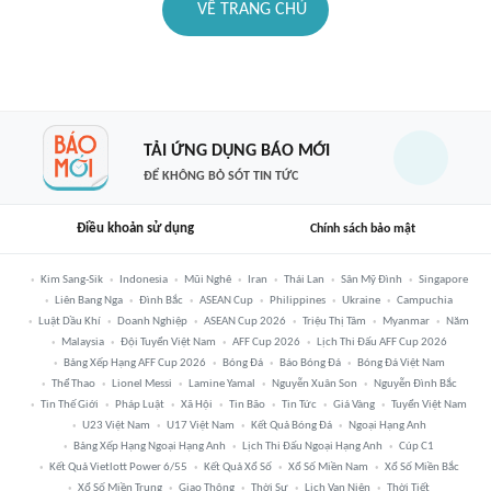
VỀ TRANG CHỦ
TẢI ỨNG DỤNG BÁO MỚI
ĐỂ KHÔNG BỎ SÓT TIN TỨC
Điều khoản sử dụng
Chính sách bảo mật
Kim Sang-Sik
Indonesia
Mũi Nghê
Iran
Thái Lan
Sân Mỹ Đình
Singapore
Liên Bang Nga
Đình Bắc
ASEAN Cup
Philippines
Ukraine
Campuchia
Luật Dầu Khí
Doanh Nghiệp
ASEAN Cup 2026
Triệu Thị Tâm
Myanmar
Năm
Malaysia
Đội Tuyển Việt Nam
AFF Cup 2026
Lịch Thi Đấu AFF Cup 2026
Bảng Xếp Hạng AFF Cup 2026
Bóng Đá
Báo Bóng Đá
Bóng Đá Việt Nam
Thể Thao
Lionel Messi
Lamine Yamal
Nguyễn Xuân Son
Nguyễn Đình Bắc
Tin Thế Giới
Pháp Luật
Xã Hội
Tin Bão
Tin Tức
Giá Vàng
Tuyển Việt Nam
U23 Việt Nam
U17 Việt Nam
Kết Quả Bóng Đá
Ngoại Hạng Anh
Bảng Xếp Hạng Ngoại Hạng Anh
Lịch Thi Đấu Ngoại Hạng Anh
Cúp C1
Kết Quả Vietlott Power 6/55
Kết Quả Xổ Số
Xổ Số Miền Nam
Xổ Số Miền Bắc
Xổ Số Miền Trung
Giao Thông
Thời Sự
Lịch Vạn Niên
Thời Tiết