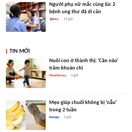
Người phụ nữ mắc cùng lúc 2
bệnh ung thư đã di căn
11 giờ
TIN MỚI
Nuôi con ở thành thị: 'Cân não'
trăm khoản chi
4 giờ
Mẹo giúp chuối không bị 'nẫu'
trong 2 tuần
5 giờ