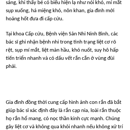
sáng, khi thấy bé có biểu hiện lạ như nói khó, mí mắt
sụp xuống, há miệng khó, nôn khan, gia đình mới
hoảng hốt đưa đi cấp cứu.
Tại khoa Cấp cứu, Bệnh viện Sản Nhi Ninh Bình, các
bác sĩ ghi nhận bệnh nhi trong tình trạng liệt cơ rõ
rệt, sụp mí mắt, liệt màn hầu, khó nuốt, suy hô hấp
tiến triển nhanh và có dấu vết rắn cắn ở vùng đùi
phải.
Gia đình đồng thời cung cấp hình ảnh con rắn đã bắt
giúp bác sĩ xác định đây là rắn cạp nia, loài rắn thuộc
họ rắn hổ mang, có nọc thần kinh cực mạnh. Chúng
gây liệt cơ và không qua khỏi nhanh nếu không xử trí