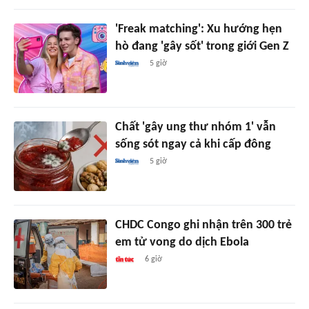
'Freak matching': Xu hướng hẹn
hò đang 'gây sốt' trong giới Gen Z
5 giờ
Chất 'gây ung thư nhóm 1' vẫn
sống sót ngay cả khi cấp đông
5 giờ
CHDC Congo ghi nhận trên 300 trẻ
em tử vong do dịch Ebola
6 giờ