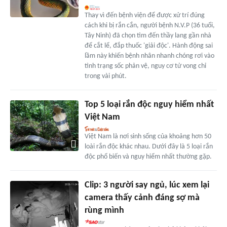
Thay vì đến bệnh viện để được xử trí đúng
cách khi bị rắn cắn, người bệnh N.V.P (36 tuổi,
Tây Ninh) đã chọn tìm đến thầy lang gần nhà
để cắt lể, đắp thuốc 'giải độc'. Hành động sai
lầm này khiến bệnh nhân nhanh chóng rơi vào
tình trạng sốc phản vệ, nguy cơ tử vong chỉ
trong vài phút.
Top 5 loại rắn độc nguy hiểm nhất
Việt Nam
Việt Nam là nơi sinh sống của khoảng hơn 50
loài rắn độc khác nhau. Dưới đây là 5 loại rắn
độc phổ biến và nguy hiểm nhất thường gặp.
Clip: 3 người say ngủ, lúc xem lại
camera thấy cảnh đáng sợ mà
rùng mình