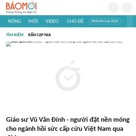
NÓNG
MỚI
VIDEO
CHỦ ĐỀ
#ASEAN Cup 2026
#Trí tuệ nhân tạo
#Mỹ - Iran
#Khám phá Việt Nam
TÌM KIẾM
RẮN CẠP NIA
#Khám phá thế giới
Giáo sư Vũ Văn Đính - người đặt nền móng
cho ngành hồi sức cấp cứu Việt Nam qua