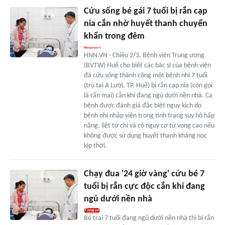
Cứu sống bé gái 7 tuổi bị rắn cạp
nia cắn nhờ huyết thanh chuyển
khẩn trong đêm
HNN.VN - Chiều 2/3, Bệnh viện Trung ương
(BVTW) Huế cho biết các bác sĩ của bệnh viện
đã cứu sống thành công một bệnh nhi 7 tuổi
(trú tại A Lưới, TP. Huế) bị rắn cạp nia (còn gọi
là rắn mai) cắn khi đang ngủ dưới nền nhà. Ca
bệnh được đánh giá đặc biệt nguy kịch do
bệnh nhi nhập viện trong tình trạng suy hô hấp
nặng, liệt tứ chi và có nguy cơ tử vong cao nếu
không được sử dụng huyết thanh kháng nọc
kịp thời.
Chạy đua '24 giờ vàng' cứu bé 7
tuổi bị rắn cực độc cắn khi đang
ngủ dưới nền nhà
Bé trai 7 tuổi đang ngủ dưới nền nhà thì bị rắn