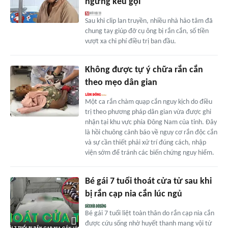
ngừng kêu gọi
Sau khi clip lan truyền, nhiều nhà hảo tâm đã
chung tay giúp đỡ cụ ông bị rắn cắn, số tiền
vượt xa chi phí điều trị ban đầu.
Không được tự ý chữa rắn cắn
theo mẹo dân gian
Một ca rắn chàm quạp cắn nguy kịch do điều
trị theo phương pháp dân gian vừa được ghi
nhận tại khu vực phía Đông Nam của tỉnh. Đây
là hồi chuông cảnh báo về nguy cơ rắn độc cắn
và sự cần thiết phải xử trí đúng cách, nhập
viện sớm để tránh các biến chứng nguy hiểm.
Bé gái 7 tuổi thoát cửa tử sau khi
bị rắn cạp nia cắn lúc ngủ
Bé gái 7 tuổi liệt toàn thân do rắn cạp nia cắn
được cứu sống nhờ huyết thanh mang vội từ