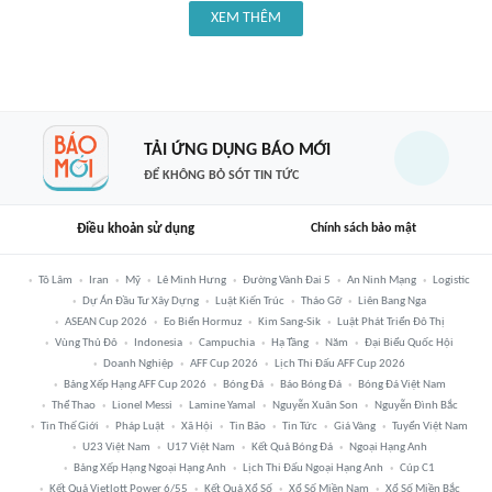
XEM THÊM
TẢI ỨNG DỤNG BÁO MỚI
ĐỂ KHÔNG BỎ SÓT TIN TỨC
Điều khoản sử dụng
Chính sách bảo mật
Tô Lâm
Iran
Mỹ
Lê Minh Hưng
Đường Vành Đai 5
An Ninh Mạng
Logistic
Dự Án Đầu Tư Xây Dựng
Luật Kiến Trúc
Tháo Gỡ
Liên Bang Nga
ASEAN Cup 2026
Eo Biển Hormuz
Kim Sang-Sik
Luật Phát Triển Đô Thị
Vùng Thủ Đô
Indonesia
Campuchia
Hạ Tầng
Năm
Đại Biểu Quốc Hội
Doanh Nghiệp
AFF Cup 2026
Lịch Thi Đấu AFF Cup 2026
Bảng Xếp Hạng AFF Cup 2026
Bóng Đá
Báo Bóng Đá
Bóng Đá Việt Nam
Thể Thao
Lionel Messi
Lamine Yamal
Nguyễn Xuân Son
Nguyễn Đình Bắc
Tin Thế Giới
Pháp Luật
Xã Hội
Tin Bão
Tin Tức
Giá Vàng
Tuyển Việt Nam
U23 Việt Nam
U17 Việt Nam
Kết Quả Bóng Đá
Ngoại Hạng Anh
Bảng Xếp Hạng Ngoại Hạng Anh
Lịch Thi Đấu Ngoại Hạng Anh
Cúp C1
Kết Quả Vietlott Power 6/55
Kết Quả Xổ Số
Xổ Số Miền Nam
Xổ Số Miền Bắc