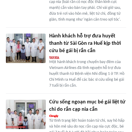
cạp nia (loài rắn có nọc độc thần kinh cực
mạnh) cắn vào bàn tay phải. Chỉ vài giờ sau,
đứa trẻ rơi vào hôn mê, liệt tứ chi, đồng tử
giãn, tính mạng như 'ngàn cân treo sợi tóc'.
Hành khách hỗ trợ đưa huyết
thanh từ Sài Gòn ra Huế kịp thời
cứu bé gái bị rắn cắn
Một hành khách trong chuyến bay đêm của
Vietnam Airlines đã tình nguyện hỗ trợ đưa
huyết thanh từ Bệnh viện Nhi đồng 1 ở TP. Hồ
Chí Minh ra Huế để các bác sĩ cứu sống bé gái
7 tuổi bị rắn cắn.
Cứu sống ngoạn mục bé gái liệt tứ
chi do rắn cạp nia cắn
Từ tình trạng liệt hoàn toàn tứ chi, suy hô hấp
và hôn mê sâu do nọc rắn cạp nia cực độc, bé