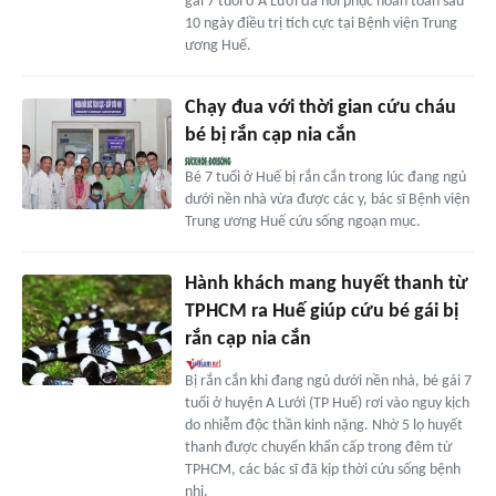
gái 7 tuổi ở A Lưới đã hồi phục hoàn toàn sau
10 ngày điều trị tích cực tại Bệnh viện Trung
ương Huế.
Chạy đua với thời gian cứu cháu
bé bị rắn cạp nia cắn
Bé 7 tuổi ở Huế bị rắn cắn trong lúc đang ngủ
dưới nền nhà vừa được các y, bác sĩ Bệnh viện
Trung ương Huế cứu sống ngoạn mục.
Hành khách mang huyết thanh từ
TPHCM ra Huế giúp cứu bé gái bị
rắn cạp nia cắn
Bị rắn cắn khi đang ngủ dưới nền nhà, bé gái 7
tuổi ở huyện A Lưới (TP Huế) rơi vào nguy kịch
do nhiễm độc thần kinh nặng. Nhờ 5 lọ huyết
thanh được chuyển khẩn cấp trong đêm từ
TPHCM, các bác sĩ đã kịp thời cứu sống bệnh
nhi.