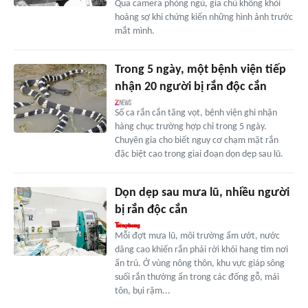
Qua camera phòng ngủ, gia chủ không khỏi
hoảng sợ khi chứng kiến những hình ảnh trước
mắt mình.
Trong 5 ngày, một bệnh viện tiếp
nhận 20 người bị rắn độc cắn
Số ca rắn cắn tăng vọt, bệnh viện ghi nhận
hàng chục trường hợp chỉ trong 5 ngày.
Chuyên gia cho biết nguy cơ chạm mặt rắn
đặc biệt cao trong giai đoạn dọn dẹp sau lũ.
Dọn dẹp sau mưa lũ, nhiều người
bị rắn độc cắn
Mỗi đợt mưa lũ, môi trường ẩm ướt, nước
dâng cao khiến rắn phải rời khỏi hang tìm nơi
ẩn trú. Ở vùng nông thôn, khu vực giáp sông
suối rắn thường ẩn trong các đống gỗ, mái
tôn, bụi rậm...