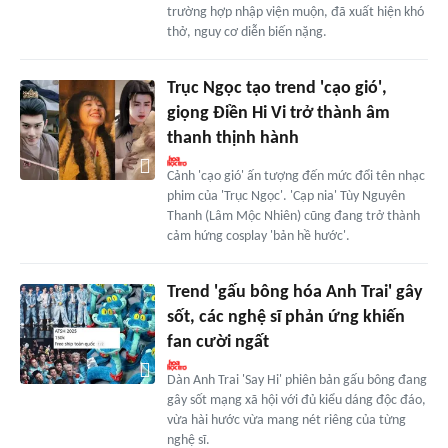
trường hợp nhập viện muộn, đã xuất hiện khó
thở, nguy cơ diễn biến nặng.
Trục Ngọc tạo trend 'cạo gió',
giọng Điền Hi Vi trở thành âm
thanh thịnh hành
Cảnh 'cạo gió' ấn tượng đến mức đổi tên nhạc
phim của 'Trục Ngọc'. 'Cạp nia' Tùy Nguyên
Thanh (Lâm Mộc Nhiên) cũng đang trở thành
cảm hứng cosplay 'bản hề hước'.
Trend 'gấu bông hóa Anh Trai' gây
sốt, các nghệ sĩ phản ứng khiến
fan cười ngất
Dàn Anh Trai 'Say Hi' phiên bản gấu bông đang
gây sốt mạng xã hội với đủ kiểu dáng độc đáo,
vừa hài hước vừa mang nét riêng của từng
nghệ sĩ.