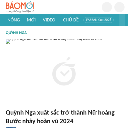
NÓNG
MỚI
VIDEO
CHỦ ĐỀ
#ASEAN Cup 2026
#Trí tuệ nhân tạo
#Mỹ - Iran
#Khám phá Việt Nam
QUỲNH NGA
#Khám phá thế giới
Quỳnh Nga xuất sắc trở thành Nữ hoàng
Bước nhảy hoàn vũ 2024