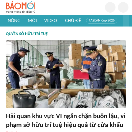
NÓNG
MỚI
VIDEO
CHỦ ĐỀ
#ASEAN Cup 2026
#Tuyển sinh đại học 2026
#Trí tuệ nhân tạo
#Mỹ - Iran
QUYỀN SỞ HỮU TRÍ TUỆ
#Khám phá Việt Nam
#Khám phá thế giới
Hải quan khu vực VI ngăn chặn buôn lậu, vi
phạm sở hữu trí tuệ hiệu quả từ cửa khẩu