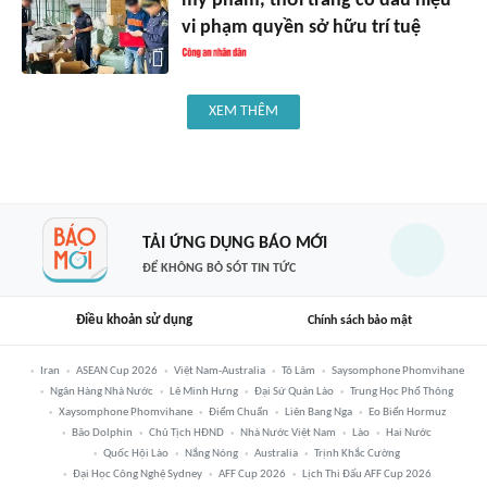
mỹ phẩm, thời trang có dấu hiệu
vi phạm quyền sở hữu trí tuệ
XEM THÊM
TẢI ỨNG DỤNG BÁO MỚI
ĐỂ KHÔNG BỎ SÓT TIN TỨC
Điều khoản sử dụng
Chính sách bảo mật
Iran
ASEAN Cup 2026
Việt Nam-Australia
Tô Lâm
Saysomphone Phomvihane
Ngân Hàng Nhà Nước
Lê Minh Hưng
Đại Sứ Quán Lào
Trung Học Phổ Thông
Xaysomphone Phomvihane
Điểm Chuẩn
Liên Bang Nga
Eo Biển Hormuz
Bão Dolphin
Chủ Tịch HĐND
Nhà Nước Việt Nam
Lào
Hai Nước
Quốc Hội Lào
Nắng Nóng
Australia
Trịnh Khắc Cường
Đại Học Công Nghệ Sydney
AFF Cup 2026
Lịch Thi Đấu AFF Cup 2026