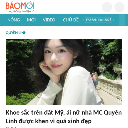
NÓNG
MỚI
VIDEO
CHỦ ĐỀ
#ASEAN Cup 2026
#Trí tuệ nhân tạo
#Mỹ - Iran
#Khám phá Việt Nam
QUYỀN LINH
#Khám phá thế giới
Khoe sắc trên đất Mỹ, ái nữ nhà MC Quyền
Linh được khen vì quá xinh đẹp