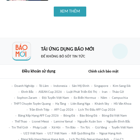
XEM THÊM
TẢI ỨNG DỤNG BÁO MỚI
ĐỂ KHÔNG BỎ SÓT TIN TỨC
Điều khoản sử dụng
Chính sách bảo mật
Doanh Nghiệp
Tô Lâm
Indonesia
Sân Mỹ Đình
Singapore
Kim Sang-Sik
Đình Bắc
ASEAN Cup 2026
Luật Phát Triển Đô Thị
Iran
Tháo Gỡ
Sophon Zaram
Đội Tuyển Việt Nam
Eo Biển Hormuz
Năm
Campuchia
THPT Chuyên Tuyên Quang
Hạ Tầng
Liên Bang Nga
Khánh Sky
Hồ Văn Khoa
Trần Đình Tiệp
AFF Cup 2026
Lịch Thi Đấu AFF Cup 2026
Bảng Xếp Hạng AFF Cup 2026
Bóng Đá
Báo Bóng Đá
Bóng Đá Việt Nam
Thể Thao
Lionel Messi
Lamine Yamal
Nguyễn Xuân Son
Nguyễn Đình Bắc
Tin Thế Giới
Pháp Luật
Xã Hội
Tin Bão
Tin Tức
Giá Vàng
Tuyển Việt Nam
U23 Việt Nam
U17 Việt Nam
Kết Quả Bóng Đá
Ngoại Hạng Anh
Bảng Xếp Hạng Ngoại Hạng Anh
Lịch Thi Đấu Ngoại Hạng Anh
Cúp C1