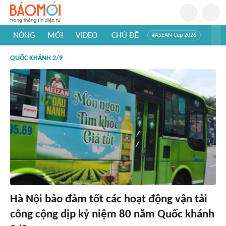
NÓNG
MỚI
VIDEO
CHỦ ĐỀ
#ASEAN Cup 2026
#Trí tuệ nhân tạo
#Mỹ - Iran
#Khám phá Việt Nam
QUỐC KHÁNH 2/9
#Khám phá thế giới
Hà Nội bảo đảm tốt các hoạt động vận tải
công cộng dịp kỷ niệm 80 năm Quốc khánh