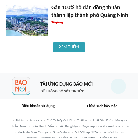
Gần 100% hộ dân đồng thuận
thành lập thành phố Quảng Ninh
XEM THÊM
TẢI ỨNG DỤNG BÁO MỚI
ĐỂ KHÔNG BỎ SÓT TIN TỨC
Điều khoản sử dụng
Chính sách bảo mật
Tô Lâm
Australia
Chủ Tịch Quốc Hội
Thái Lan
Luật Dầu Khí
Malaysia
Nắng Nóng
Trần Thanh Mẫn
Liên Bang Nga
Xaysomphone Phomvihane
Iran
Australia Sam Mostyn
New Zealand
ASEAN Cup 2026
Eo Biển Hormuz