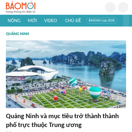
NÓNG
MỚI
VIDEO
CHỦ ĐỀ
#ASEAN Cup 2026
#Trí tuệ nhân tạo
#Mỹ - Iran
#Khám phá Việt Nam
QUẢNG NINH
#Khám phá thế giới
Quảng Ninh và mục tiêu trở thành thành
phố trực thuộc Trung ương