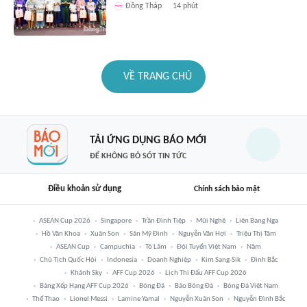
Đồng Tháp
14 phút
VỀ TRANG CHỦ
TẢI ỨNG DỤNG BÁO MỚI
ĐỂ KHÔNG BỎ SÓT TIN TỨC
Điều khoản sử dụng
Chính sách bảo mật
ASEAN Cup 2026
Singapore
Trần Đình Tiệp
Mũi Nghê
Liên Bang Nga
Hồ Văn Khoa
Xuân Son
Sân Mỹ Đình
Nguyễn Văn Hợi
Triệu Thị Tâm
ASEAN Cup
Campuchia
Tô Lâm
Đội Tuyển Việt Nam
Năm
Chủ Tịch Quốc Hội
Indonesia
Doanh Nghiệp
Kim Sang-Sik
Đình Bắc
Khánh Sky
AFF Cup 2026
Lịch Thi Đấu AFF Cup 2026
Bảng Xếp Hạng AFF Cup 2026
Bóng Đá
Báo Bóng Đá
Bóng Đá Việt Nam
Thể Thao
Lionel Messi
Lamine Yamal
Nguyễn Xuân Son
Nguyễn Đình Bắc