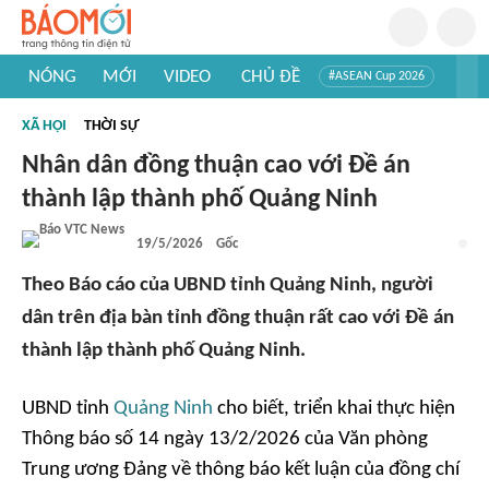
NÓNG
MỚI
VIDEO
CHỦ ĐỀ
#ASEAN Cup 2026
#Trí tuệ nhân tạo
#Mỹ - Iran
#Khám phá Việt Nam
XÃ HỘI
THỜI SỰ
#Khám phá thế giới
Nhân dân đồng thuận cao với Đề án
thành lập thành phố Quảng Ninh
19/5/2026
Gốc
Theo Báo cáo của UBND tỉnh Quảng Ninh, người
dân trên địa bàn tỉnh đồng thuận rất cao với Đề án
thành lập thành phố Quảng Ninh.
UBND tỉnh
Quảng Ninh
cho biết, triển khai thực hiện
Thông báo số 14 ngày 13/2/2026 của Văn phòng
Trung ương Đảng về thông báo kết luận của đồng chí