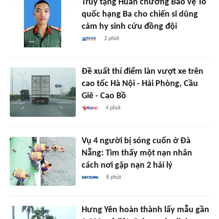
Truy tặng Huân chương Bảo vệ Tổ
quốc hạng Ba cho chiến sĩ dũng
cảm hy sinh cứu đồng đội
2 phút
Đề xuất thí điểm làn vượt xe trên
cao tốc Hà Nội - Hải Phòng, Cầu
Giẽ - Cao Bồ
4 phút
Vụ 4 người bị sóng cuốn ở Đà
Nẵng: Tìm thấy một nạn nhân
cách nơi gặp nạn 2 hải lý
8 phút
Hưng Yên hoàn thành lấy mẫu gần