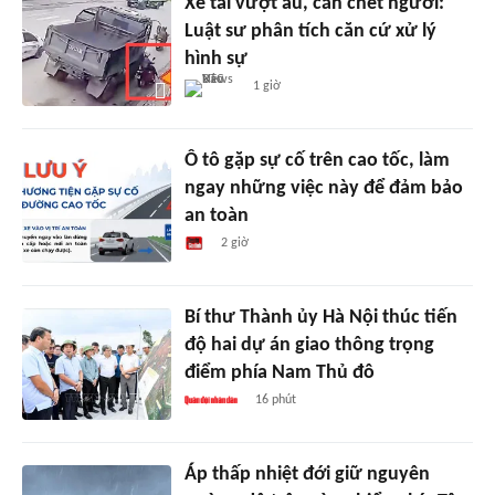
Xe tải vượt ẩu, cán chết người:
Luật sư phân tích căn cứ xử lý
hình sự
1 giờ
Ô tô gặp sự cố trên cao tốc, làm
ngay những việc này để đảm bảo
an toàn
2 giờ
Bí thư Thành ủy Hà Nội thúc tiến
độ hai dự án giao thông trọng
điểm phía Nam Thủ đô
16 phút
Áp thấp nhiệt đới giữ nguyên