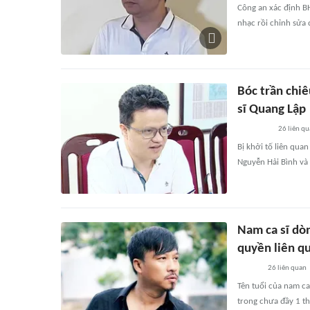
Công an xác định B
nhạc rồi chỉnh sửa
Bóc trần chi
sĩ Quang Lập
26
liên qu
Bị khởi tố liên qua
Nguyễn Hải Bình và 
Nam ca sĩ dòn
quyền liên qu
26
liên quan
Tên tuổi của nam ca
trong chưa đầy 1 t