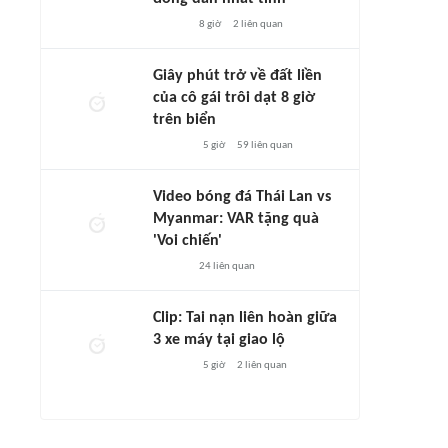
8 giờ
2
liên quan
Giây phút trở về đất liền
của cô gái trôi dạt 8 giờ
trên biển
5 giờ
59
liên quan
Video bóng đá Thái Lan vs
Myanmar: VAR tặng quà
'Voi chiến'
24
liên quan
Clip: Tai nạn liên hoàn giữa
3 xe máy tại giao lộ
5 giờ
2
liên quan