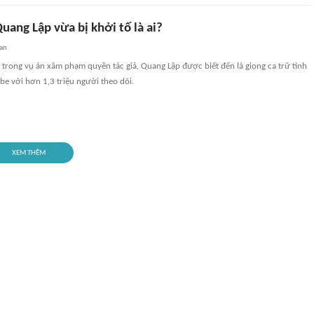
Quang Lập vừa bị khởi tố là ai?
an
ố trong vụ án xâm phạm quyền tác giả, Quang Lập được biết đến là giọng ca trữ tình
ube với hơn 1,3 triệu người theo dõi.
XEM THÊM