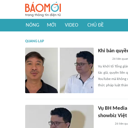
NÓNG
MỚI
VIDEO
CHỦ ĐỀ
QUANG LẬP
Khi bản quyền
26
liên qua
Vụ khởi tố Tổng gi
tác giả, quyền liên 
YouTube mà không x
thức pháp luật thàn
Vụ BH Media 
showbiz Việt
26
liên qu