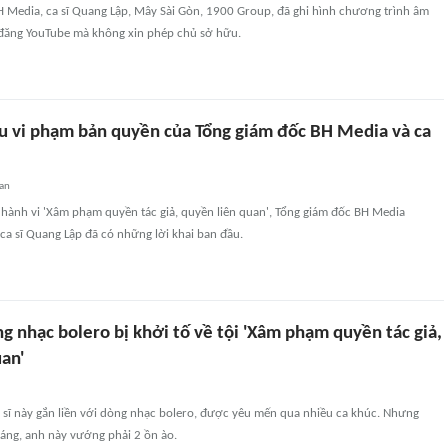
H Media, ca sĩ Quang Lập, Mây Sài Gòn, 1900 Group, đã ghi hình chương trình âm
 đăng YouTube mà không xin phép chủ sở hữu.
êu vi phạm bản quyền của Tổng giám đốc BH Media và ca
an
n hành vi 'Xâm phạm quyền tác giả, quyền liên quan', Tổng giám đốc BH Media
ca sĩ Quang Lập đã có những lời khai ban đầu.
g nhạc bolero bị khởi tố về tội 'Xâm phạm quyền tác giả,
an'
 sĩ này gắn liền với dòng nhạc bolero, được yêu mến qua nhiều ca khúc. Nhưng
háng, anh này vướng phải 2 ồn ào.