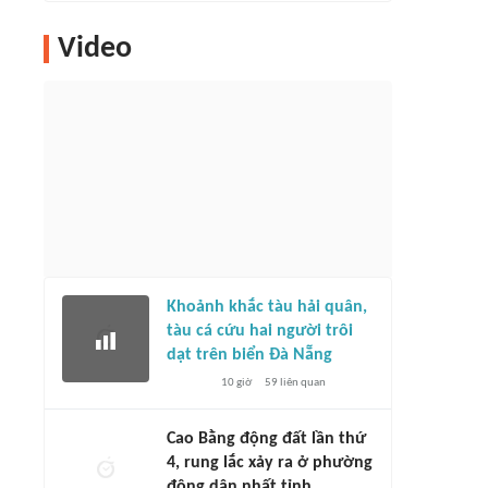
Video
Khoảnh khắc tàu hải quân,
tàu cá cứu hai người trôi
dạt trên biển Đà Nẵng
10 giờ
59
liên quan
Cao Bằng động đất lần thứ
4, rung lắc xảy ra ở phường
đông dân nhất tỉnh