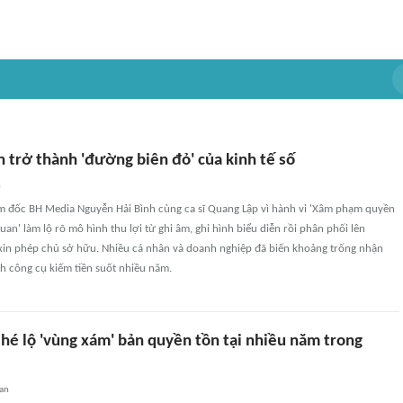
 trở thành 'đường biên đỏ' của kinh tế số
n
ám đốc BH Media Nguyễn Hải Bình cùng ca sĩ Quang Lập vì hành vi 'Xâm phạm quyền
quan' làm lộ rõ mô hình thu lợi từ ghi âm, ghi hình biểu diễn rồi phân phối lên
in phép chủ sở hữu. Nhiều cá nhân và doanh nghiệp đã biến khoảng trống nhận
h công cụ kiếm tiền suốt nhiều năm.
hé lộ 'vùng xám' bản quyền tồn tại nhiều năm trong
an