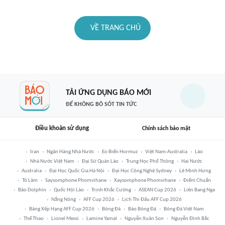
VỀ TRANG CHỦ
TẢI ỨNG DỤNG BÁO MỚI
ĐỂ KHÔNG BỎ SÓT TIN TỨC
Điều khoản sử dụng
Chính sách bảo mật
Iran
Ngân Hàng Nhà Nước
Eo Biển Hormuz
Việt Nam-Australia
Lào
Nhà Nước Việt Nam
Đại Sứ Quán Lào
Trung Học Phổ Thông
Hai Nước
Australia
Đại Học Quốc Gia Hà Nội
Đại Học Công Nghệ Sydney
Lê Minh Hưng
Tô Lâm
Saysomphone Phomvihane
Xaysomphone Phomvihane
Điểm Chuẩn
Bão Dolphin
Quốc Hội Lào
Trịnh Khắc Cường
ASEAN Cup 2026
Liên Bang Nga
Nắng Nóng
AFF Cup 2026
Lịch Thi Đấu AFF Cup 2026
Bảng Xếp Hạng AFF Cup 2026
Bóng Đá
Báo Bóng Đá
Bóng Đá Việt Nam
Thể Thao
Lionel Messi
Lamine Yamal
Nguyễn Xuân Son
Nguyễn Đình Bắc