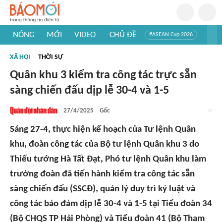
NÓNG
MỚI
VIDEO
CHỦ ĐỀ
#ASEAN Cup 2026
#Tuyển sinh đại học 2026
#Trí tuệ nhân tạo
#Mỹ - Iran
XÃ HỘI
THỜI SỰ
#Khám phá Việt Nam
#Khám phá thế giới
Quân khu 3 kiểm tra công tác trực sẵn
sàng chiến đấu dịp lễ 30-4 và 1-5
27/4/2025
Gốc
Sáng 27-4, thực hiện kế hoạch của Tư lệnh Quân
khu, đoàn công tác của Bộ tư lệnh Quân khu 3 do
Thiếu tướng Hà Tất Đạt, Phó tư lệnh Quân khu làm
trưởng đoàn đã tiến hành kiểm tra công tác sẵn
sàng chiến đấu (SSCĐ), quản lý duy trì kỷ luật và
công tác bảo đảm dịp lễ 30-4 và 1-5 tại Tiểu đoàn 34
(Bộ CHQS TP Hải Phòng) và Tiểu đoàn 41 (Bộ Tham