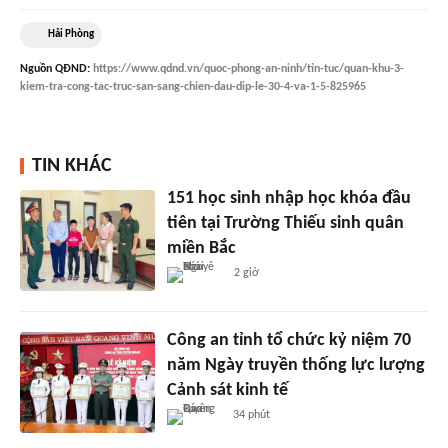
Hải Phòng
Nguồn
QĐND
:
https://www.qdnd.vn/quoc-phong-an-ninh/tin-tuc/quan-khu-3-
kiem-tra-cong-tac-truc-san-sang-chien-dau-dip-le-30-4-va-1-5-825965
TIN KHÁC
151 học sinh nhập học khóa đầu
tiên tại Trường Thiếu sinh quân
miền Bắc
2 giờ
Công an tỉnh tổ chức kỷ niệm 70
năm Ngày truyền thống lực lượng
Cảnh sát kinh tế
34 phút